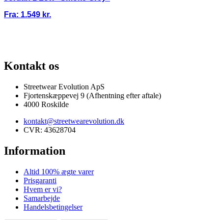
Fra:
1.549
kr.
100% ÆGTE VARER
13.000+ GLADE KUNDER
100% SIKKER BETAL
Kontakt os
Streetwear Evolution ApS
Fjortenskæppevej 9 (Afhentning efter aftale)
4000 Roskilde
kontakt@streetwearevolution.dk
CVR: 43628704
Information
Altid 100% ægte varer
Prisgaranti
Hvem er vi?
Samarbejde
Handelsbetingelser