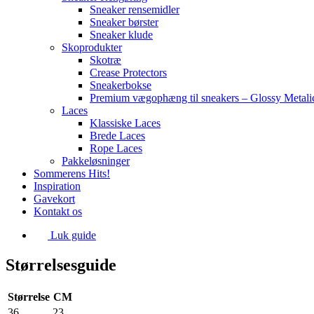
Sneaker rensemidler
Sneaker børster
Sneaker klude
Skoprodukter
Skotræ
Crease Protectors
Sneakerbokse
Premium vægophæng til sneakers – Glossy Metali
Laces
Klassiske Laces
Brede Laces
Rope Laces
Pakkeløsninger
Sommerens Hits!
Inspiration
Gavekort
Kontakt os
Luk guide
Størrelsesguide
Størrelse
CM
36
23