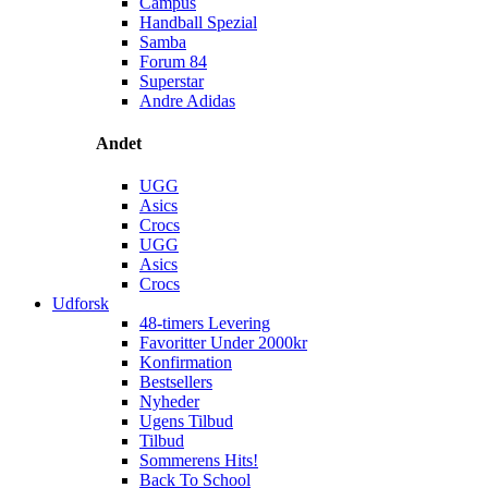
Campus
Handball Spezial
Samba
Forum 84
Superstar
Andre Adidas
Andet
UGG
Asics
Crocs
UGG
Asics
Crocs
Udforsk
48-timers Levering
Favoritter Under 2000kr
Konfirmation
Bestsellers
Nyheder
Ugens Tilbud
Tilbud
Sommerens Hits!
Back To School