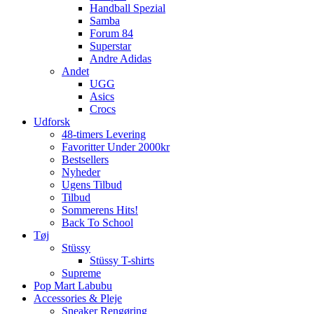
Handball Spezial
Samba
Forum 84
Superstar
Andre Adidas
Andet
UGG
Asics
Crocs
Udforsk
48-timers Levering
Favoritter Under 2000kr
Bestsellers
Nyheder
Ugens Tilbud
Tilbud
Sommerens Hits!
Back To School
Tøj
Stüssy
Stüssy T-shirts
Supreme
Pop Mart Labubu
Accessories & Pleje
Sneaker Rengøring