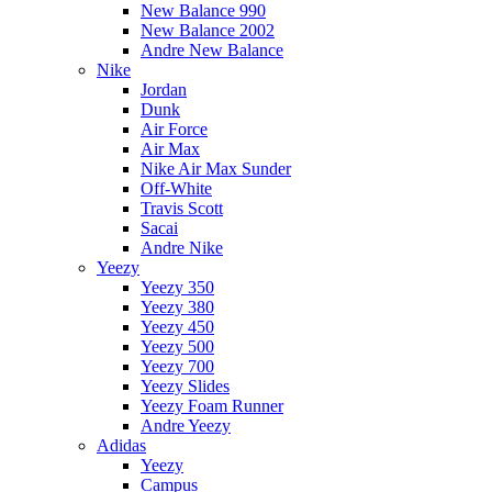
New Balance 990
New Balance 2002
Andre New Balance
Nike
Jordan
Dunk
Air Force
Air Max
Nike Air Max Sunder
Off-White
Travis Scott
Sacai
Andre Nike
Yeezy
Yeezy 350
Yeezy 380
Yeezy 450
Yeezy 500
Yeezy 700
Yeezy Slides
Yeezy Foam Runner
Andre Yeezy
Adidas
Yeezy
Campus