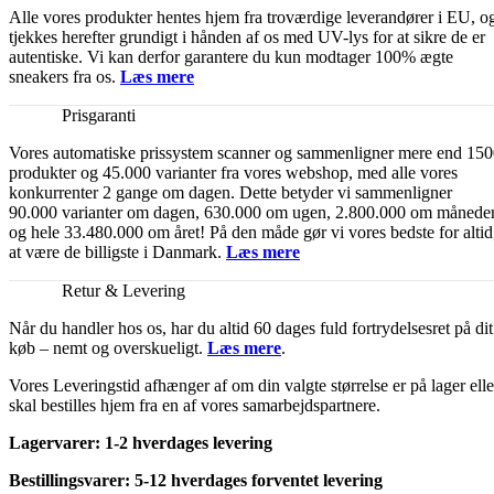
Alle vores produkter hentes hjem fra troværdige leverandører i EU, o
tjekkes herefter grundigt i hånden af os med UV-lys for at sikre de er
autentiske. Vi kan derfor garantere du kun modtager 100% ægte
sneakers fra os.
Læs mere
Prisgaranti
Vores automatiske prissystem scanner og sammenligner mere end 15
produkter og 45.000 varianter fra vores webshop, med alle vores
konkurrenter 2 gange om dagen. Dette betyder vi sammenligner
90.000 varianter om dagen, 630.000 om ugen, 2.800.000 om månede
og hele 33.480.000 om året! På den måde gør vi vores bedste for altid
at være de billigste i Danmark.
Læs mere
Retur & Levering
Når du handler hos os, har du altid 60 dages fuld fortrydelsesret på dit
køb – nemt og overskueligt.
Læs mere
.
Vores Leveringstid afhænger af om din valgte størrelse er på lager elle
skal bestilles hjem fra en af vores samarbejdspartnere.
Lagervarer: 1-2 hverdages levering
Bestillingsvarer: 5-12 hverdages forventet levering