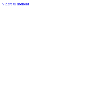
Videre til indhold
100% ÆGTE VARER
13.000+ GLADE KUNDER
100% SIKKER BETALIN