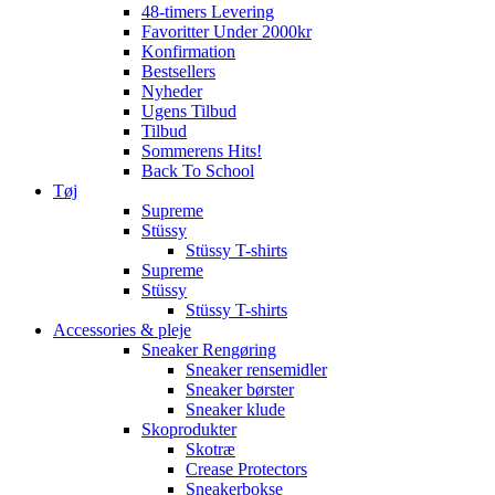
48-timers Levering
Favoritter Under 2000kr
Konfirmation
Bestsellers
Nyheder
Ugens Tilbud
Tilbud
Sommerens Hits!
Back To School
Tøj
Supreme
Stüssy
Stüssy T-shirts
Supreme
Stüssy
Stüssy T-shirts
Accessories & pleje
Sneaker Rengøring
Sneaker rensemidler
Sneaker børster
Sneaker klude
Skoprodukter
Skotræ
Crease Protectors
Sneakerbokse