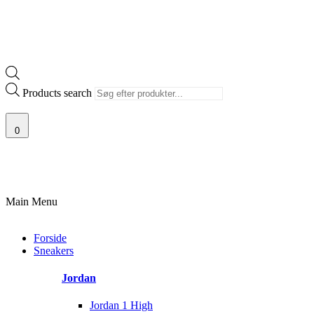
Products search
0
100% ÆGTE VARER
13.000+ GLADE KUNDER
100% SIKKER BETALIN
Main Menu
Forside
Sneakers
Jordan
Jordan 1 High