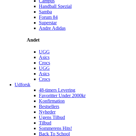
Campus
Handball Spezial
Samba
Forum 84
Superstar
Andre Adidas
Andet
UGG
Asics
Crocs
UGG
Asics
Crocs
Udforsk
48-timers Levering
Favoritter Under 2000kr
Konfirmation
Bestsellers
Nyheder
Ugens Tilbud
Tilbud
Sommerens Hits!
Back To School