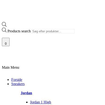
Products search
0
100% ÆGTE VARER
13.000+ GLADE KUNDER
100% SIKKER BETALIN
Main Menu
Forside
Sneakers
Jordan
Jordan 1 High