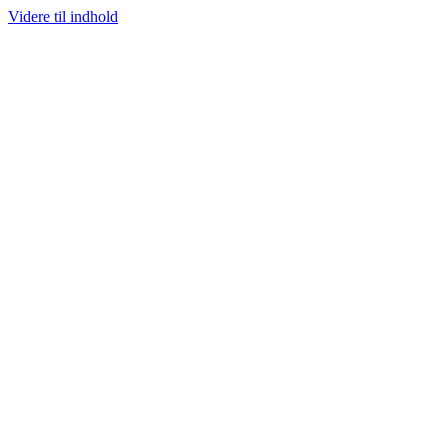
Videre til indhold
100% ÆGTE VARER
13.000+ GLADE KUNDER
100% SIKKER BETALIN