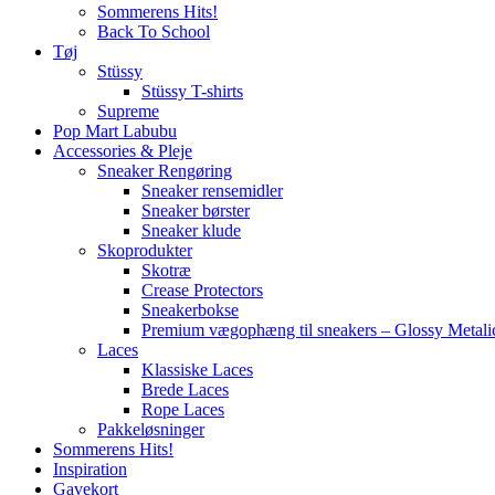
Sommerens Hits!
Back To School
Tøj
Stüssy
Stüssy T-shirts
Supreme
Pop Mart Labubu
Accessories & Pleje
Sneaker Rengøring
Sneaker rensemidler
Sneaker børster
Sneaker klude
Skoprodukter
Skotræ
Crease Protectors
Sneakerbokse
Premium vægophæng til sneakers – Glossy Metali
Laces
Klassiske Laces
Brede Laces
Rope Laces
Pakkeløsninger
Sommerens Hits!
Inspiration
Gavekort