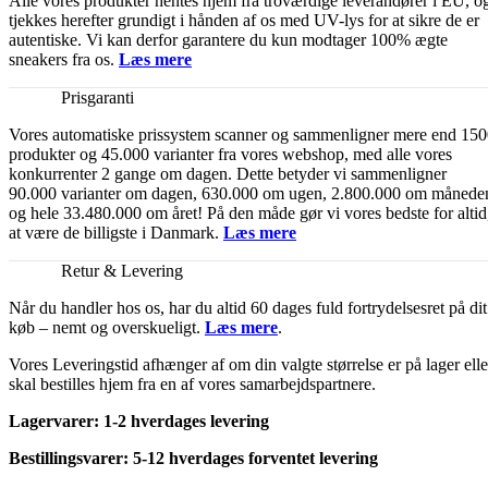
Alle vores produkter hentes hjem fra troværdige leverandører i EU, o
tjekkes herefter grundigt i hånden af os med UV-lys for at sikre de er
autentiske. Vi kan derfor garantere du kun modtager 100% ægte
sneakers fra os.
Læs mere
Prisgaranti
Vores automatiske prissystem scanner og sammenligner mere end 15
produkter og 45.000 varianter fra vores webshop, med alle vores
konkurrenter 2 gange om dagen. Dette betyder vi sammenligner
90.000 varianter om dagen, 630.000 om ugen, 2.800.000 om månede
og hele 33.480.000 om året! På den måde gør vi vores bedste for altid
at være de billigste i Danmark.
Læs mere
Retur & Levering
Når du handler hos os, har du altid 60 dages fuld fortrydelsesret på dit
køb – nemt og overskueligt.
Læs mere
.
Vores Leveringstid afhænger af om din valgte størrelse er på lager elle
skal bestilles hjem fra en af vores samarbejdspartnere.
Lagervarer: 1-2 hverdages levering
Bestillingsvarer: 5-12 hverdages forventet levering