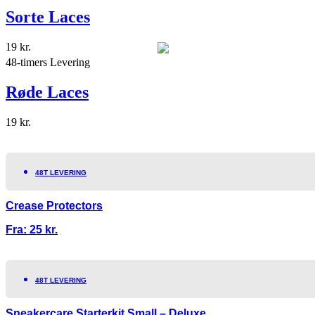
Sorte Laces
19
kr.
48-timers Levering
Røde Laces
19
kr.
48T LEVERING
Crease Protectors
Fra:
25
kr.
48T LEVERING
Sneakercare Starterkit Small – Deluxe