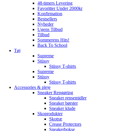
48-timers Levering
Favoritter Under 2000kr
Konfirmation
Bestsellers
Nyheder
Ugens Tilbud
Tilbud
Sommerens Hits!
Back To School
Tøj
Supreme
Stüssy
Stüssy T-shirts
Supreme
Stüssy
Stüssy T-shirts
Accessories & pleje
Sneaker Rengøring
Sneaker rensemidler
Sneaker børster
Sneaker klude
Skoprodukter
Skotræ
Crease Protectors
Sneakerbokse