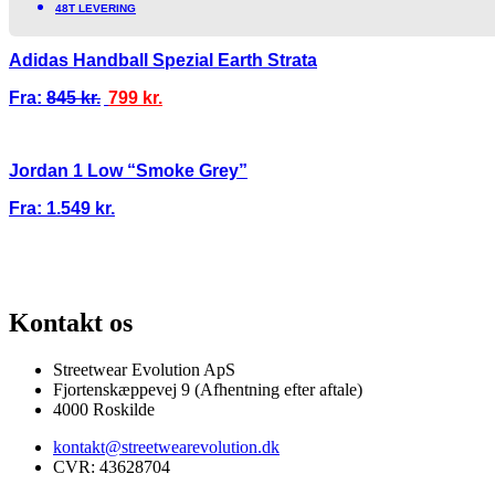
48T LEVERING
Adidas Handball Spezial Earth Strata
Fra:
845
kr.
799
kr.
Jordan 1 Low “Smoke Grey”
Fra:
1.549
kr.
I
100% ÆGTE VARER
13.000+ GLADE KUNDER
100% SIKKER BET
Kontakt os
Streetwear Evolution ApS
Fjortenskæppevej 9 (Afhentning efter aftale)
4000 Roskilde
kontakt@streetwearevolution.dk
CVR: 43628704