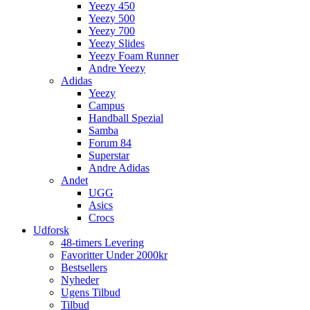
Yeezy 450
Yeezy 500
Yeezy 700
Yeezy Slides
Yeezy Foam Runner
Andre Yeezy
Adidas
Yeezy
Campus
Handball Spezial
Samba
Forum 84
Superstar
Andre Adidas
Andet
UGG
Asics
Crocs
Udforsk
48-timers Levering
Favoritter Under 2000kr
Bestsellers
Nyheder
Ugens Tilbud
Tilbud