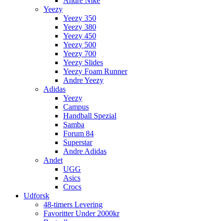
Andre Nike
Yeezy
Yeezy 350
Yeezy 380
Yeezy 450
Yeezy 500
Yeezy 700
Yeezy Slides
Yeezy Foam Runner
Andre Yeezy
Adidas
Yeezy
Campus
Handball Spezial
Samba
Forum 84
Superstar
Andre Adidas
Andet
UGG
Asics
Crocs
Udforsk
48-timers Levering
Favoritter Under 2000kr