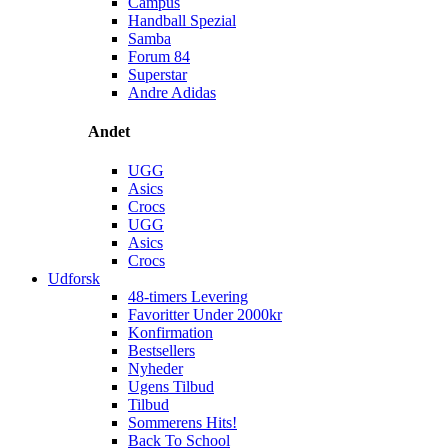
Campus
Handball Spezial
Samba
Forum 84
Superstar
Andre Adidas
Andet
UGG
Asics
Crocs
UGG
Asics
Crocs
Udforsk
48-timers Levering
Favoritter Under 2000kr
Konfirmation
Bestsellers
Nyheder
Ugens Tilbud
Tilbud
Sommerens Hits!
Back To School