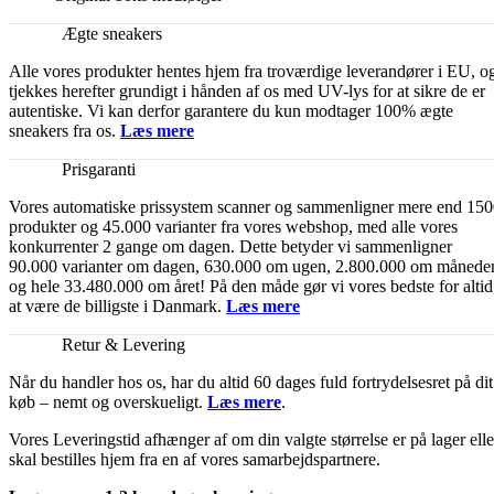
Ægte sneakers
Alle vores produkter hentes hjem fra troværdige leverandører i EU, o
tjekkes herefter grundigt i hånden af os med UV-lys for at sikre de er
autentiske. Vi kan derfor garantere du kun modtager 100% ægte
sneakers fra os.
Læs mere
Prisgaranti
Vores automatiske prissystem scanner og sammenligner mere end 15
produkter og 45.000 varianter fra vores webshop, med alle vores
konkurrenter 2 gange om dagen. Dette betyder vi sammenligner
90.000 varianter om dagen, 630.000 om ugen, 2.800.000 om månede
og hele 33.480.000 om året! På den måde gør vi vores bedste for altid
at være de billigste i Danmark.
Læs mere
Retur & Levering
Når du handler hos os, har du altid 60 dages fuld fortrydelsesret på dit
køb – nemt og overskueligt.
Læs mere
.
Vores Leveringstid afhænger af om din valgte størrelse er på lager elle
skal bestilles hjem fra en af vores samarbejdspartnere.