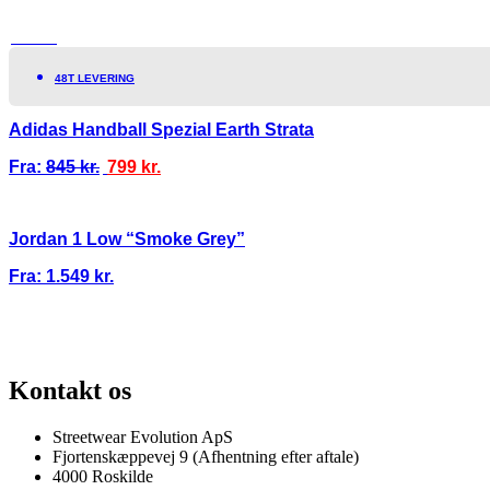
TILBUD!
48T LEVERING
Adidas Handball Spezial Earth Strata
Fra:
845
kr.
799
kr.
Jordan 1 Low “Smoke Grey”
Fra:
1.549
kr.
SKANDINAVIENS STØRSTE UDVALG AF SJÆLDNE SNEAKERS
PRISGARANTI
Kontakt os
Streetwear Evolution ApS
Fjortenskæppevej 9 (Afhentning efter aftale)
4000 Roskilde