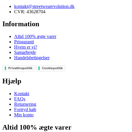
kontakt@streetwearevolution.dk
CVR: 43628704
Information
Altid 100% ægte varer
Prisgaranti
Hvem er vi?
Samarbejde
Handelsbetingelser
Privatlivspolitik
Cookiepolitik
Hjælp
Kontakt
FAQs
Returnering
Fortryd køb
Min konto
Altid 100% ægte varer