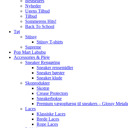
Bestsellers
Nyheder
Ugens Tilbud
Tilbud
Sommerens Hits!
Back To School
Tøj
Stüssy
Stüssy T-shirts
Supreme
Pop Mart Labubu
Accessories & Pleje
Sneaker Rengøring
Sneaker rensemidler
Sneaker børster
Sneaker klude
Skoprodukter
Skotræ
Crease Protectors
Sneakerbokse
Premium vægophæng til sneakers – Glossy Metali
Laces
Klassiske Laces
Brede Laces
Rope Laces