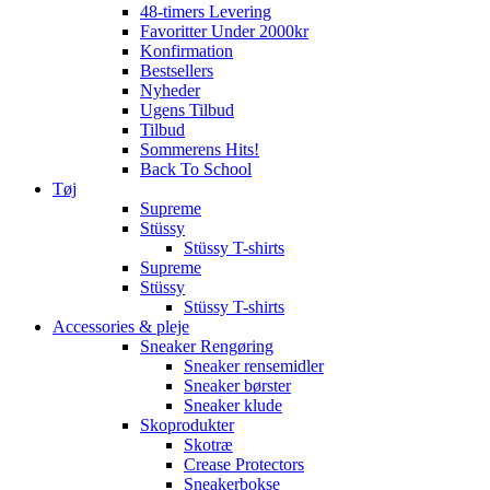
48-timers Levering
Favoritter Under 2000kr
Konfirmation
Bestsellers
Nyheder
Ugens Tilbud
Tilbud
Sommerens Hits!
Back To School
Tøj
Supreme
Stüssy
Stüssy T-shirts
Supreme
Stüssy
Stüssy T-shirts
Accessories & pleje
Sneaker Rengøring
Sneaker rensemidler
Sneaker børster
Sneaker klude
Skoprodukter
Skotræ
Crease Protectors
Sneakerbokse