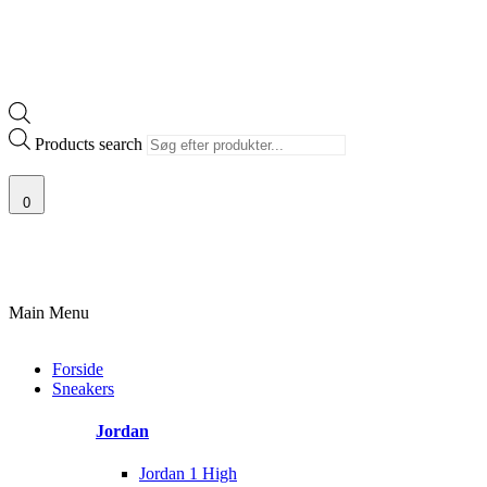
Products search
0
KANDINAVIENS STØRSTE UDVALG AF SJÆLDNE SNEAKERS
PRISGARANTI
Main Menu
Forside
Sneakers
Jordan
Jordan 1 High