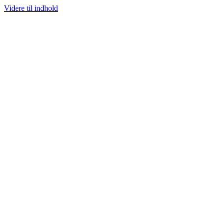
Videre til indhold
KANDINAVIENS STØRSTE UDVALG AF SJÆLDNE SNEAKERS
PRISGARANTI