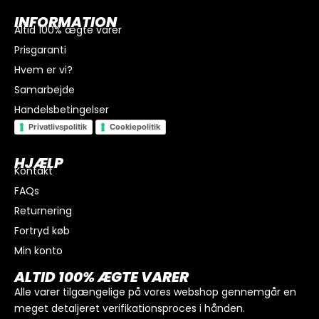
INFORMATION
Altid 100% ægte varer
Prisgaranti
Hvem er vi?
Samarbejde
Handelsbetingelser
Privatlivspolitik
Cookiepolitik
HJÆLP
Kontakt
FAQs
I alt
0
kr.
Returnering
Køb for
300
kr.
mere for gratis fragt
Fortryd køb
GÅ TIL BETALING
Min konto
ALTID 100% ÆGTE VARER
Alle varer tilgængelige på vores webshop gennemgår en
meget detaljeret verifikationsproces i hånden.