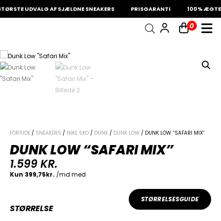
ØRSTE UDVALG AF SJÆLDNE SNEAKERS
PRISGARANTI
100% ÆGTE 
0
INDKØBSKURV
Fri fragt på sneakers
60 dages returret
Din kurv er tom.
FORSIDE
/
SNEAKERS
/
NIKE SKO
/
DUNK
/
DUNK LOW
/ DUNK LOW “SAFARI MIX”
DUNK LOW “SAFARI MIX”
1.599
KR.
STØRRELSESGUIDE
STØRRELSE