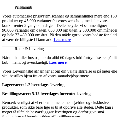
Prisgaranti
Vores automatiske prissystem scanner og sammenligner mere end 15
produkter og 45.000 varianter fra vores webshop, med alle vores
konkurrenter 2 gange om dagen. Dette betyder vi sammenligner
90.000 varianter om dagen, 630.000 om ugen, 2.800.000 om månede
og hele 33.480.000 om året! På den måde gør vi vores bedste for altid
at være de billigste i Danmark.
Læs mere
Retur & Levering
Når du handler hos os, har du altid 60 dages fuld fortrydelsesret på dit
køb – nemt og overskueligt.
Læs mere
.
Vores Leveringstid afhænger af om din valgte størrelse er på lager elle
skal bestilles hjem fra en af vores samarbejdspartnere.
Lagervarer: 1-2 hverdages levering
Bestillingsvarer: 5-12 hverdages forventet levering
Bemærk venligst at vi er i en branche med sjældne og eksklusive
produkter, som ikke bare lige er til at opdrive alle steder. Dette kan i
meget få tilfælde besværliggøre leveringen og derfor give små
forsinkelser på leveringstiden af bestillingsvarer.