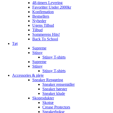
48-timers Levering
Favoritter Under 2000kr
Konfirmation
Bestsellers
Nyheder
Ugens Tilbud
Tilbud
Sommerens Hits!
Back To School
Tøj
Supreme
Stüssy
Stüssy T-shirts
Supreme
Stüssy
Stüssy T-shirts
Accessories & pleje
Sneaker Rengøring
Sneaker rensemidler
Sneaker børster
Sneaker klude
Skoprodukter
Skotræ
Crease Protectors
Sneakerbokse