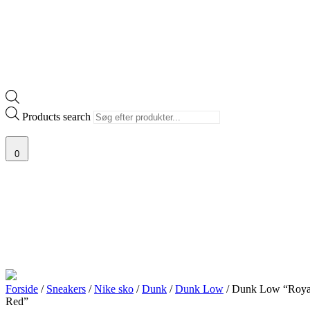
Products search
0
Forside
/
Sneakers
/
Nike sko
/
Dunk
/
Dunk Low
/ Dunk Low “Roya
Red”