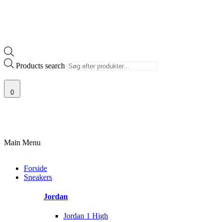
Products search
0
ANTI
100% ÆGTE VARER
13.000+ GLADE KUNDER
100% SIKKER 
Main Menu
Forside
Sneakers
Jordan
Jordan 1 High