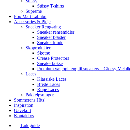
Stüssy
Stüssy T-shirts
Supreme
Pop Mart Labubu
Accessories & Pleje
Sneaker Rengøring
Sneaker rensemidler
Sneaker børster
Sneaker klude
Skoprodukter
Skotræ
Crease Protectors
Sneakerbokse
Premium vægophæng til sneakers – Glossy Metali
Laces
Klassiske Laces
Brede Laces
Rope Laces
Pakkeløsninger
Sommerens Hits!
Inspiration
Gavekort
Kontakt os
Luk guide