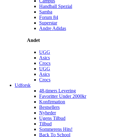
Campus
Handball Spezial
Samba
Forum 84
Superstar
Andre Adidas
Andet
UGG
Asics
Crocs
UGG
Asics
Crocs
Udforsk
48-timers Levering
Favoritter Under 2000kr
Konfirmation
Bestsellers
Nyheder
Ugens Tilbud
Tilbud
Sommerens Hits!
Back To School