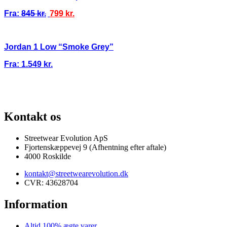
Fra:
845
kr.
799
kr.
Jordan 1 Low “Smoke Grey”
Fra:
1.549
kr.
RANTI
100% ÆGTE VARER
13.000+ GLADE KUNDER
100% SIKKER
Kontakt os
Streetwear Evolution ApS
Fjortenskæppevej 9 (Afhentning efter aftale)
4000 Roskilde
kontakt@streetwearevolution.dk
CVR: 43628704
Information
Altid 100% ægte varer