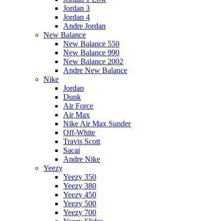
Jordan 3
Jordan 4
Andre Jordan
New Balance
New Balance 550
New Balance 990
New Balance 2002
Andre New Balance
Nike
Jordan
Dunk
Air Force
Air Max
Nike Air Max Sunder
Off-White
Travis Scott
Sacai
Andre Nike
Yeezy
Yeezy 350
Yeezy 380
Yeezy 450
Yeezy 500
Yeezy 700