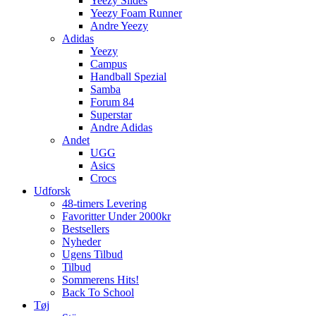
Yeezy Slides
Yeezy Foam Runner
Andre Yeezy
Adidas
Yeezy
Campus
Handball Spezial
Samba
Forum 84
Superstar
Andre Adidas
Andet
UGG
Asics
Crocs
Udforsk
48-timers Levering
Favoritter Under 2000kr
Bestsellers
Nyheder
Ugens Tilbud
Tilbud
Sommerens Hits!
Back To School
Tøj