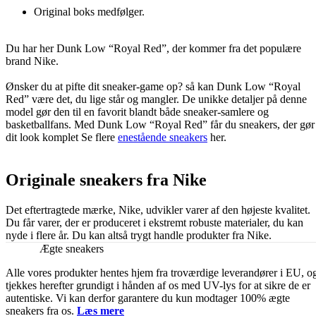
Original boks medfølger.
Du har her Dunk Low “Royal Red”, der kommer fra det populære
brand Nike.
Ønsker du at pifte dit sneaker-game op? så kan Dunk Low “Royal
Red” være det, du lige står og mangler. De unikke detaljer på denne
model gør den til en favorit blandt både sneaker-samlere og
basketballfans. Med Dunk Low “Royal Red” får du sneakers, der gør
dit look komplet Se flere
enestående sneakers
her.
Originale sneakers fra Nike
Det eftertragtede mærke, Nike, udvikler varer af den højeste kvalitet.
Du får varer, der er produceret i ekstremt robuste materialer, du kan
nyde i flere år. Du kan altså trygt handle produkter fra Nike.
Ægte sneakers
Alle vores produkter hentes hjem fra troværdige leverandører i EU, o
tjekkes herefter grundigt i hånden af os med UV-lys for at sikre de er
autentiske. Vi kan derfor garantere du kun modtager 100% ægte
sneakers fra os.
Læs mere