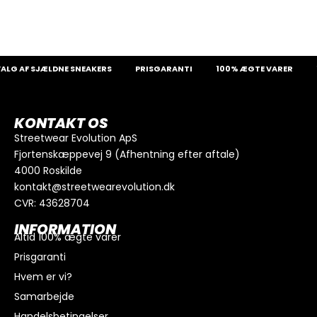
G AF SJÆLDNE SNEAKERS
PRISGARANTI
100% ÆGTE VARER
1
KONTAKT OS
Streetwear Evolution ApS
Fjortenskæppevej 9 (Afhentning efter aftale)
4000 Roskilde
kontakt@streetwearevolution.dk
CVR: 43628704
INFORMATION
Altid 100% ægte varer
Prisgaranti
Hvem er vi?
Samarbejde
Handelsbetingelser