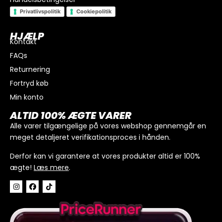
Privatlivspolitik
Cookiepolitik
HJÆLP
Kontakt
FAQs
Returnering
Fortryd køb
Min konto
I alt
0
kr.
ALTID 100% ÆGTE VARER
Køb for
300
kr.
mere for gratis fragt
Alle varer tilgængelige på vores webshop gennemgår en
meget detaljeret verifikationsproces i hånden.
GÅ TIL BETALING
Derfor kan vi garantere at vores produkter altid er 100%
ægte!
Læs mere
.