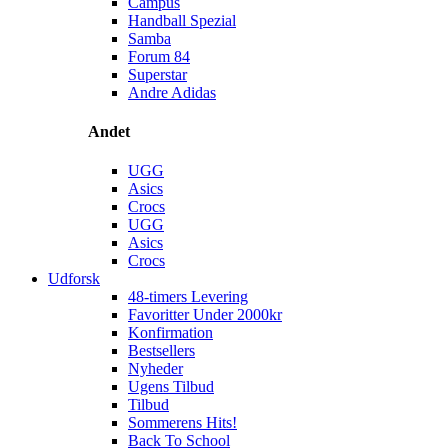
Campus
Handball Spezial
Samba
Forum 84
Superstar
Andre Adidas
Andet
UGG
Asics
Crocs
UGG
Asics
Crocs
Udforsk
48-timers Levering
Favoritter Under 2000kr
Konfirmation
Bestsellers
Nyheder
Ugens Tilbud
Tilbud
Sommerens Hits!
Back To School