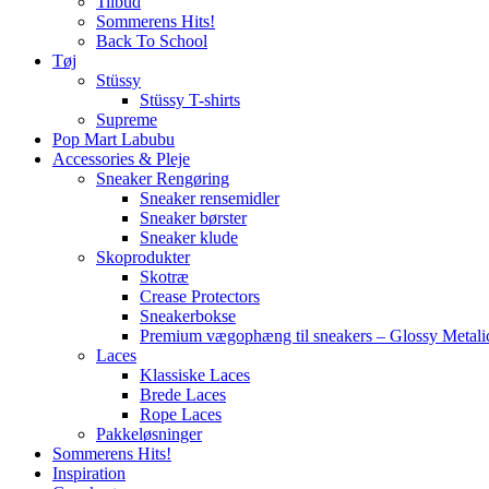
Tilbud
Sommerens Hits!
Back To School
Tøj
Stüssy
Stüssy T-shirts
Supreme
Pop Mart Labubu
Accessories & Pleje
Sneaker Rengøring
Sneaker rensemidler
Sneaker børster
Sneaker klude
Skoprodukter
Skotræ
Crease Protectors
Sneakerbokse
Premium vægophæng til sneakers – Glossy Metali
Laces
Klassiske Laces
Brede Laces
Rope Laces
Pakkeløsninger
Sommerens Hits!
Inspiration