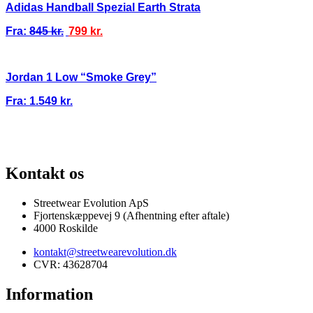
Adidas Handball Spezial Earth Strata
Fra:
845
kr.
799
kr.
Jordan 1 Low “Smoke Grey”
Fra:
1.549
kr.
TI
100% ÆGTE VARER
13.000+ GLADE KUNDER
100% SIKKER BE
Kontakt os
Streetwear Evolution ApS
Fjortenskæppevej 9 (Afhentning efter aftale)
4000 Roskilde
kontakt@streetwearevolution.dk
CVR: 43628704
Information