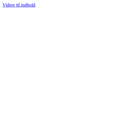
Videre til indhold
100% ÆGTE VARER
13.000+ GLADE KUNDER
100% SIKKER BETA