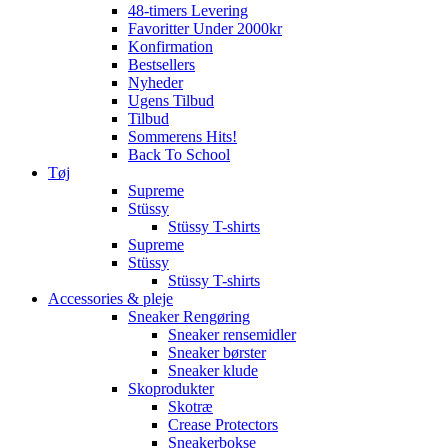
48-timers Levering
Favoritter Under 2000kr
Konfirmation
Bestsellers
Nyheder
Ugens Tilbud
Tilbud
Sommerens Hits!
Back To School
Tøj
Supreme
Stüssy
Stüssy T-shirts
Supreme
Stüssy
Stüssy T-shirts
Accessories & pleje
Sneaker Rengøring
Sneaker rensemidler
Sneaker børster
Sneaker klude
Skoprodukter
Skotræ
Crease Protectors
Sneakerbokse