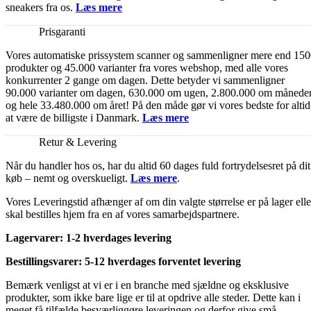
sneakers fra os.
Læs mere
Prisgaranti
Vores automatiske prissystem scanner og sammenligner mere end 15
produkter og 45.000 varianter fra vores webshop, med alle vores
konkurrenter 2 gange om dagen. Dette betyder vi sammenligner
90.000 varianter om dagen, 630.000 om ugen, 2.800.000 om månede
og hele 33.480.000 om året! På den måde gør vi vores bedste for altid
at være de billigste i Danmark.
Læs mere
Retur & Levering
Når du handler hos os, har du altid 60 dages fuld fortrydelsesret på dit
køb – nemt og overskueligt.
Læs mere
.
Vores Leveringstid afhænger af om din valgte størrelse er på lager elle
skal bestilles hjem fra en af vores samarbejdspartnere.
Lagervarer: 1-2 hverdages levering
Bestillingsvarer: 5-12 hverdages forventet levering
Bemærk venligst at vi er i en branche med sjældne og eksklusive
produkter, som ikke bare lige er til at opdrive alle steder. Dette kan i
meget få tilfælde besværliggøre leveringen og derfor give små