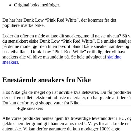
Original boks medfølger.
Du har her Dunk Low “Pink Red White”, der kommer fra det
populære mærke Nike.
Leder du efter en måde at tage dit sneakergame til næste niveau? Så vi
du stensikkert elske Dunk Low “Pink Red White”. De unikke detaljer
på denne model gør den til en favorit blandt både sneaker-samlere og
basketballfans. Dunk Low “Pink Red White” er til dig, der vil have
sneakers alle vil blive misundelig på. Se hele udvalget af
sjældne
sneakers
.
Enestående sneakers fra Nike
Hos Nike går de meget op i at udvikle kvalitetsvarer. Du får produkter
der er fremstillet i ekstremt robuste materialer, du har glæde af i flere å
Du kan derfor trygt shoppe varer fra Nike.
Ægte sneakers
Alle vores produkter hentes hjem fra troværdige leverandører i EU, o
tjekkes herefter grundigt i hånden af os med UV-lys for at sikre de er
autentiske. Vi kan derfor garantere du kun modtager 100% ægte