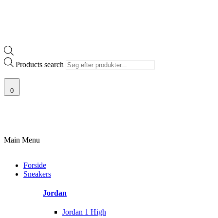
Products search
0
100% ÆGTE VARER
13.000+ GLADE KUNDER
100% SIKKER BETA
Main Menu
Forside
Sneakers
Jordan
Jordan 1 High