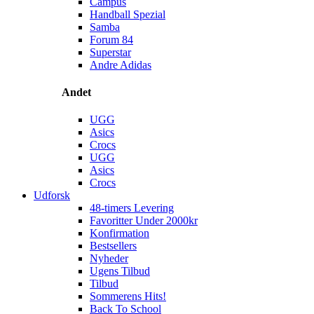
Campus
Handball Spezial
Samba
Forum 84
Superstar
Andre Adidas
Andet
UGG
Asics
Crocs
UGG
Asics
Crocs
Udforsk
48-timers Levering
Favoritter Under 2000kr
Konfirmation
Bestsellers
Nyheder
Ugens Tilbud
Tilbud
Sommerens Hits!
Back To School