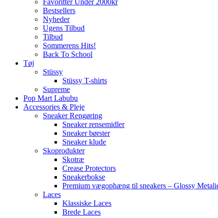
Favoritter Under 2000kr
Bestsellers
Nyheder
Ugens Tilbud
Tilbud
Sommerens Hits!
Back To School
Tøj
Stüssy
Stüssy T-shirts
Supreme
Pop Mart Labubu
Accessories & Pleje
Sneaker Rengøring
Sneaker rensemidler
Sneaker børster
Sneaker klude
Skoprodukter
Skotræ
Crease Protectors
Sneakerbokse
Premium vægophæng til sneakers – Glossy Metali
Laces
Klassiske Laces
Brede Laces