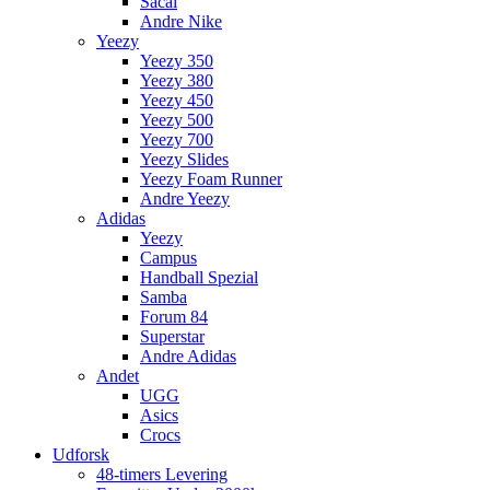
Sacai
Andre Nike
Yeezy
Yeezy 350
Yeezy 380
Yeezy 450
Yeezy 500
Yeezy 700
Yeezy Slides
Yeezy Foam Runner
Andre Yeezy
Adidas
Yeezy
Campus
Handball Spezial
Samba
Forum 84
Superstar
Andre Adidas
Andet
UGG
Asics
Crocs
Udforsk
48-timers Levering