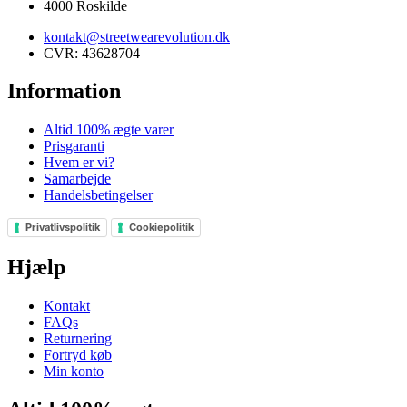
4000 Roskilde
kontakt@streetwearevolution.dk
CVR: 43628704
Information
Altid 100% ægte varer
Prisgaranti
Hvem er vi?
Samarbejde
Handelsbetingelser
Privatlivspolitik
Cookiepolitik
Hjælp
Kontakt
FAQs
Returnering
Fortryd køb
Min konto