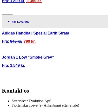
Fra:
1.899
kr.
1.399
kr.
TILBUD!
48T LEVERING
Adidas Handball Spezial Earth Strata
Fra:
845
kr.
799
kr.
Jordan 1 Low “Smoke Grey”
Fra:
1.549
kr.
100% ÆGTE VARER
13.000+ GLADE KUNDER
100% SIKKER BETALING
Kontakt os
Streetwear Evolution ApS
Fjortenskæppevej 9 (Afhentning efter aftale)