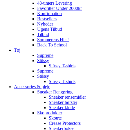
48-timers Levering
Favoritter Under 2000kr
Konfirmation
Bestsellers
Nyheder
Ugens Tilbud
Tilbud
Sommerens Hits!
Back To School
Tøj
Supreme
Stüssy
Stüssy T-shirts
Supreme
Stüssy
Stüssy T-shirts
Accessories & pleje
Sneaker Rengøring
Sneaker rensemidler
Sneaker børster
Sneaker klude
Skoprodukter
Skotræ
Crease Protectors
Sneakerbokse