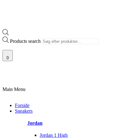
Products search
0
00% ÆGTE VARER
13.000+ GLADE KUNDER
100% SIKKER BETALING
Main Menu
Forside
Sneakers
Jordan
Jordan 1 High