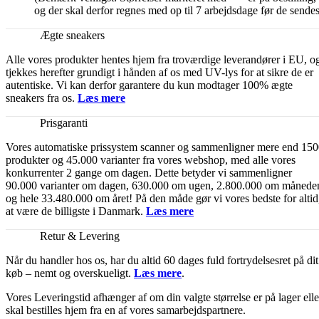
og der skal derfor regnes med op til 7 arbejdsdage før de sendes
Ægte sneakers
Alle vores produkter hentes hjem fra troværdige leverandører i EU, o
tjekkes herefter grundigt i hånden af os med UV-lys for at sikre de er
autentiske. Vi kan derfor garantere du kun modtager 100% ægte
sneakers fra os.
Læs mere
Prisgaranti
Vores automatiske prissystem scanner og sammenligner mere end 15
produkter og 45.000 varianter fra vores webshop, med alle vores
konkurrenter 2 gange om dagen. Dette betyder vi sammenligner
90.000 varianter om dagen, 630.000 om ugen, 2.800.000 om månede
og hele 33.480.000 om året! På den måde gør vi vores bedste for altid
at være de billigste i Danmark.
Læs mere
Retur & Levering
Når du handler hos os, har du altid 60 dages fuld fortrydelsesret på dit
køb – nemt og overskueligt.
Læs mere
.
Vores Leveringstid afhænger af om din valgte størrelse er på lager elle
skal bestilles hjem fra en af vores samarbejdspartnere.