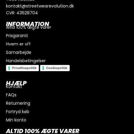
kontakt@streetwearevolution.dk
CVR: 43628704
INFORMATION
Altid 100% ægte varer
Prisgaranti
Hvem er vi?
Samarbejde
Handelsbetingelser
Privatlivspolitik
Cookiepolitik
HJÆLP
Kontakt
FAQs
I alt
0
kr.
Returnering
Køb for
300
kr.
mere for gratis fragt
Fortryd køb
GÅ TIL BETALING
Min konto
ALTID 100% ÆGTE VARER