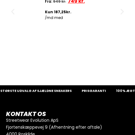
749
kr.
Fra:
949
kr.
TØRSTE UDVALG AF SJÆLDNE SNEAKERS
PRISGARANTI
100% ÆGTE
KONTAKT OS
Streetwear Evolution ApS
Fjortenskæppevej 9 (Afhentning efter aftale)
4000 Roskilde