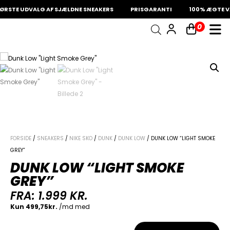
RSTE UDVALG AF SJÆLDNE SNEAKERS
PRISGARANTI
100% ÆGTE VA
0
INDKØBSKURV
Fri fragt på sneakers
60 dages returret
Din kurv er tom.
FORSIDE
/
SNEAKERS
/
NIKE SKO
/
DUNK
/
DUNK LOW
/ DUNK LOW “LIGHT SMOKE
GREY”
DUNK LOW “LIGHT SMOKE
GREY”
FRA:
1.999
KR.