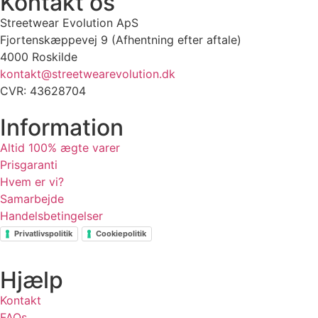
Kontakt os
Streetwear Evolution ApS
Fjortenskæppevej 9 (Afhentning efter aftale)
4000 Roskilde
kontakt@streetwearevolution.dk
CVR: 43628704
Information
Altid 100% ægte varer
Prisgaranti
Hvem er vi?
Samarbejde
Handelsbetingelser
Privatlivspolitik
Cookiepolitik
Hjælp
Kontakt
FAQs