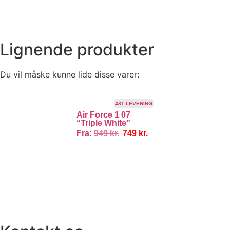
Lignende produkter
Du vil måske kunne lide disse varer:
TILBUD!
48T LEVERING
Air Force 1 07
“Triple White”
Fra:
949
kr.
749
kr.
100% ÆGTE VARER
13.000+ GLADE KUNDER
100% SIKKER BETA