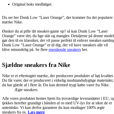
Original boks medfølger.
Du ser her Dunk Low “Laser Orange”, der kommer fra det populære
mærke Nike.
Ønsker du at pifte dit sneaker-game op? så kan Dunk Low “Laser
Orange” være det, du lige står og mangler. Detaljerne på denne model
gør den til en klassiker, der vil passe perfekt til enhver sneaker-samlin
Dunk Low “Laser Orange” er til dig, der vil have sneakers alle vil
blive misundelig på. Se flere
enestående sneakers
her.
Sjældne sneakers fra Nike
Nike er et eftertragtet mærke, der producerer produkter af høj kvalitet.
Du får varer, der er produceret i virkelig modstandsdygtige materialer,
du har glæde af i flere år. Du kan dermed trygt købe varer fra Nike.
Ægte sneakers
Alle vores produkter hentes hjem fra troværdige leverandører i EU, o
tjekkes herefter grundigt i hånden af os med UV-lys for at sikre de er
autentiske. Vi kan derfor garantere du kun modtager 100% ægte
sneakers fra os.
Læs mere