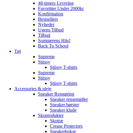
48-timers Levering
Favoritter Under 2000kr
Konfirmation
Bestsellers
Nyheder
Ugens Tilbud
Tilbud
Sommerens Hits!
Back To School
Tøj
Supreme
Stüssy
Stüssy T-shirts
Supreme
Stüssy
Stüssy T-shirts
Accessories & pleje
Sneaker Rengøring
Sneaker rensemidler
Sneaker børster
Sneaker klude
Skoprodukter
Skotræ
Crease Protectors
Sneakerbokse