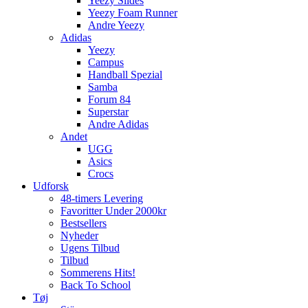
Yeezy Slides
Yeezy Foam Runner
Andre Yeezy
Adidas
Yeezy
Campus
Handball Spezial
Samba
Forum 84
Superstar
Andre Adidas
Andet
UGG
Asics
Crocs
Udforsk
48-timers Levering
Favoritter Under 2000kr
Bestsellers
Nyheder
Ugens Tilbud
Tilbud
Sommerens Hits!
Back To School
Tøj