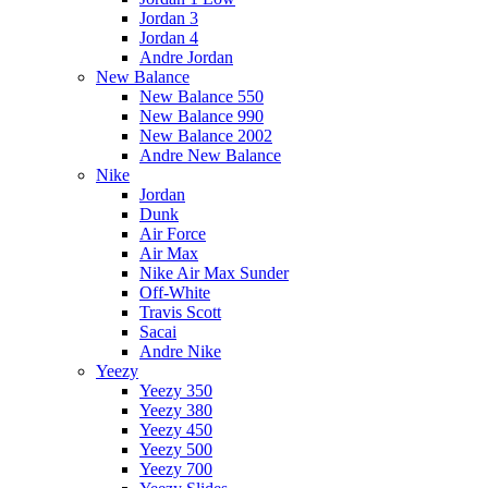
Jordan 3
Jordan 4
Andre Jordan
New Balance
New Balance 550
New Balance 990
New Balance 2002
Andre New Balance
Nike
Jordan
Dunk
Air Force
Air Max
Nike Air Max Sunder
Off-White
Travis Scott
Sacai
Andre Nike
Yeezy
Yeezy 350
Yeezy 380
Yeezy 450
Yeezy 500
Yeezy 700