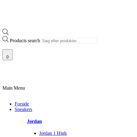
Products search
0
100% ÆGTE VARER
13.000+ GLADE KUNDER
100% SIKKER BETALIN
Main Menu
Forside
Sneakers
Jordan
Jordan 1 High