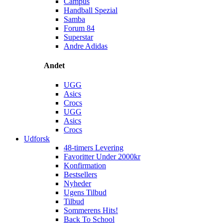
Campus
Handball Spezial
Samba
Forum 84
Superstar
Andre Adidas
Andet
UGG
Asics
Crocs
UGG
Asics
Crocs
Udforsk
48-timers Levering
Favoritter Under 2000kr
Konfirmation
Bestsellers
Nyheder
Ugens Tilbud
Tilbud
Sommerens Hits!
Back To School