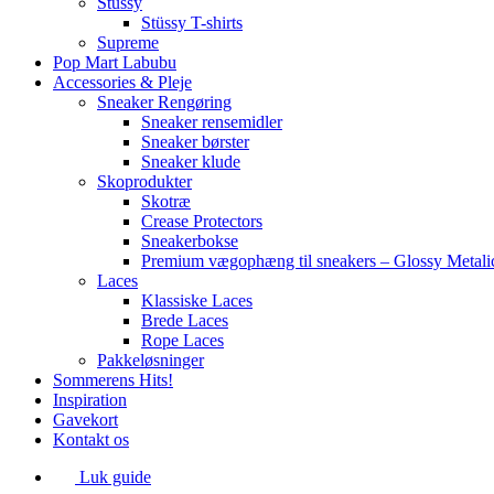
Stüssy
Stüssy T-shirts
Supreme
Pop Mart Labubu
Accessories & Pleje
Sneaker Rengøring
Sneaker rensemidler
Sneaker børster
Sneaker klude
Skoprodukter
Skotræ
Crease Protectors
Sneakerbokse
Premium vægophæng til sneakers – Glossy Metali
Laces
Klassiske Laces
Brede Laces
Rope Laces
Pakkeløsninger
Sommerens Hits!
Inspiration
Gavekort
Kontakt os
Luk guide