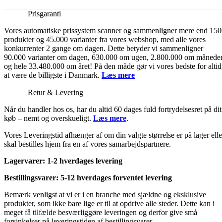
Prisgaranti
Vores automatiske prissystem scanner og sammenligner mere end 15
produkter og 45.000 varianter fra vores webshop, med alle vores
konkurrenter 2 gange om dagen. Dette betyder vi sammenligner
90.000 varianter om dagen, 630.000 om ugen, 2.800.000 om månede
og hele 33.480.000 om året! På den måde gør vi vores bedste for altid
at være de billigste i Danmark.
Læs mere
Retur & Levering
Når du handler hos os, har du altid 60 dages fuld fortrydelsesret på dit
køb – nemt og overskueligt.
Læs mere
.
Vores Leveringstid afhænger af om din valgte størrelse er på lager elle
skal bestilles hjem fra en af vores samarbejdspartnere.
Lagervarer: 1-2 hverdages levering
Bestillingsvarer: 5-12 hverdages forventet levering
Bemærk venligst at vi er i en branche med sjældne og eksklusive
produkter, som ikke bare lige er til at opdrive alle steder. Dette kan i
meget få tilfælde besværliggøre leveringen og derfor give små
forsinkelser på leveringstiden af bestillingsvarer.