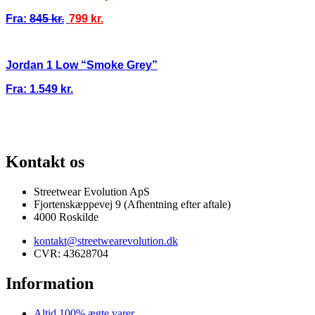
Fra:
845
kr.
799
kr.
Jordan 1 Low “Smoke Grey”
Fra:
1.549
kr.
100% ÆGTE VARER
13.000+ GLADE KUNDER
100% SIKKER BETAL
Kontakt os
Streetwear Evolution ApS
Fjortenskæppevej 9 (Afhentning efter aftale)
4000 Roskilde
kontakt@streetwearevolution.dk
CVR: 43628704
Information
Altid 100% ægte varer