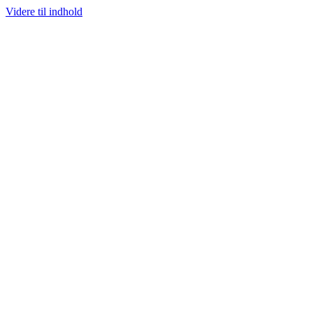
Videre til indhold
100% ÆGTE VARER
13.000+ GLADE KUNDER
100% SIKKER BETALIN