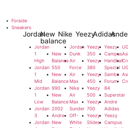
RANTI
100% ÆGTE VARER
13.000+ GLADE KUNDER
100% SIKKER
Forside
Sneakers
Jordan
New
Nike
Yeezy
Adidas
Ande
balance
Jordan
Jordan
Yeezy
Yeezy
U
1
New
Dunk
350
Campus
As
High
Balance
Air
Yeezy
Handball
Cr
Jordan
550
Force
380
Spezial
U
1
New
Air
Yeezy
Samba
As
Mid
Balance
Max
450
Forum
Cr
Jordan
990
Nike
Yeezy
84
1
New
Air
500
Superstar
Low
Balance
Max
Yeezy
Andre
Jordan
2002
Sunder
700
Adidas
3
Andre
Off-
Yeezy
Yeezy
Jordan
New
White
Slides
Campus