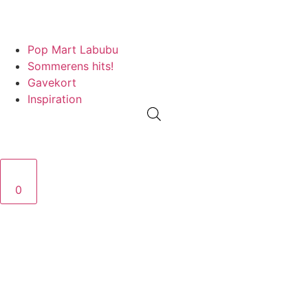
PRISGARANTI
100% ÆGTE VARER
13.000+ GLADE KUNDER
100%
Pop Mart Labubu
Sommerens hits!
Gavekort
Inspiration
0