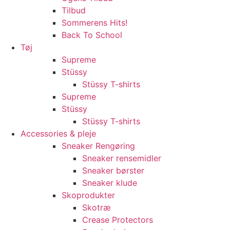
Tilbud
Sommerens Hits!
Back To School
Tøj
Supreme
Stüssy
Stüssy T-shirts
Supreme
Stüssy
Stüssy T-shirts
Accessories & pleje
Sneaker Rengøring
Sneaker rensemidler
Sneaker børster
Sneaker klude
Skoprodukter
Skotræ
Crease Protectors