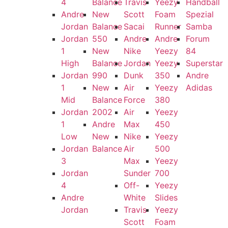
4
Balance
Travis
Yeezy
Handball
Andre
New
Scott
Foam
Spezial
Jordan
Balance
Sacai
Runner
Samba
Jordan
550
Andre
Andre
Forum
1
New
Nike
Yeezy
84
High
Balance
Jordan
Yeezy
Superstar
Jordan
990
Dunk
350
Andre
1
New
Air
Yeezy
Adidas
Mid
Balance
Force
380
Jordan
2002
Air
Yeezy
1
Andre
Max
450
Low
New
Nike
Yeezy
Jordan
Balance
Air
500
3
Max
Yeezy
Jordan
Sunder
700
4
Off-
Yeezy
Andre
White
Slides
Jordan
Travis
Yeezy
Scott
Foam