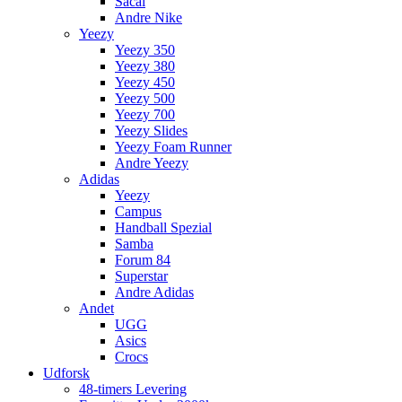
Sacai
Andre Nike
Yeezy
Yeezy 350
Yeezy 380
Yeezy 450
Yeezy 500
Yeezy 700
Yeezy Slides
Yeezy Foam Runner
Andre Yeezy
Adidas
Yeezy
Campus
Handball Spezial
Samba
Forum 84
Superstar
Andre Adidas
Andet
UGG
Asics
Crocs
Udforsk
48-timers Levering