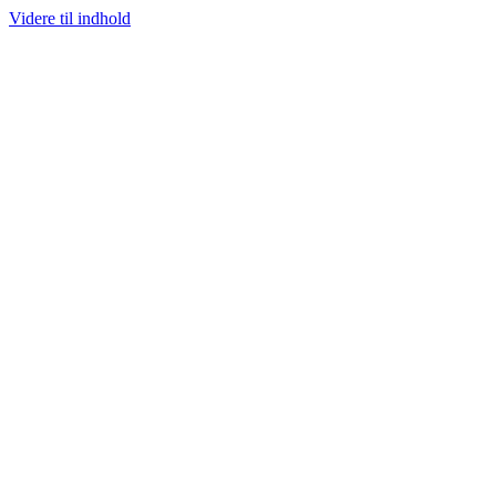
Videre til indhold
100% ÆGTE VARER
13.000+ GLADE KUNDER
100% SIKKER BETALI