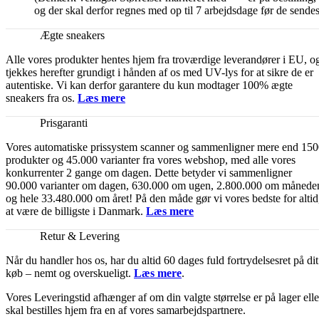
og der skal derfor regnes med op til 7 arbejdsdage før de sendes
Ægte sneakers
Alle vores produkter hentes hjem fra troværdige leverandører i EU, o
tjekkes herefter grundigt i hånden af os med UV-lys for at sikre de er
autentiske. Vi kan derfor garantere du kun modtager 100% ægte
sneakers fra os.
Læs mere
Prisgaranti
Vores automatiske prissystem scanner og sammenligner mere end 15
produkter og 45.000 varianter fra vores webshop, med alle vores
konkurrenter 2 gange om dagen. Dette betyder vi sammenligner
90.000 varianter om dagen, 630.000 om ugen, 2.800.000 om månede
og hele 33.480.000 om året! På den måde gør vi vores bedste for altid
at være de billigste i Danmark.
Læs mere
Retur & Levering
Når du handler hos os, har du altid 60 dages fuld fortrydelsesret på dit
køb – nemt og overskueligt.
Læs mere
.
Vores Leveringstid afhænger af om din valgte størrelse er på lager elle
skal bestilles hjem fra en af vores samarbejdspartnere.