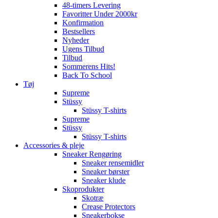
48-timers Levering
Favoritter Under 2000kr
Konfirmation
Bestsellers
Nyheder
Ugens Tilbud
Tilbud
Sommerens Hits!
Back To School
Tøj
Supreme
Stüssy
Stüssy T-shirts
Supreme
Stüssy
Stüssy T-shirts
Accessories & pleje
Sneaker Rengøring
Sneaker rensemidler
Sneaker børster
Sneaker klude
Skoprodukter
Skotræ
Crease Protectors
Sneakerbokse