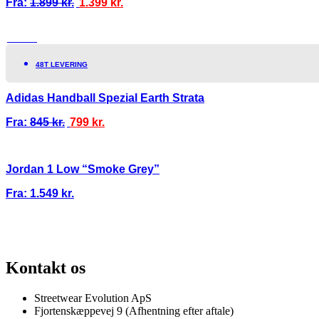
Fra:
1.899
kr.
1.399
kr.
TILBUD!
48T LEVERING
Adidas Handball Spezial Earth Strata
Fra:
845
kr.
799
kr.
Jordan 1 Low “Smoke Grey”
Fra:
1.549
kr.
100% ÆGTE VARER
13.000+ GLADE KUNDER
100% SIKKER BETAL
Kontakt os
Streetwear Evolution ApS
Fjortenskæppevej 9 (Afhentning efter aftale)