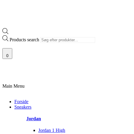
Products search
0
100% ÆGTE VARER
13.000+ GLADE KUNDER
100% SIKKER BETALI
Main Menu
Forside
Sneakers
Jordan
Jordan 1 High