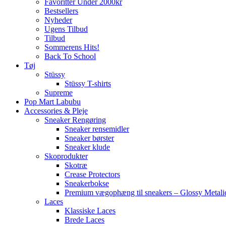
Favoritter Under 2000kr
Bestsellers
Nyheder
Ugens Tilbud
Tilbud
Sommerens Hits!
Back To School
Tøj
Stüssy
Stüssy T-shirts
Supreme
Pop Mart Labubu
Accessories & Pleje
Sneaker Rengøring
Sneaker rensemidler
Sneaker børster
Sneaker klude
Skoprodukter
Skotræ
Crease Protectors
Sneakerbokse
Premium vægophæng til sneakers – Glossy Metali
Laces
Klassiske Laces
Brede Laces