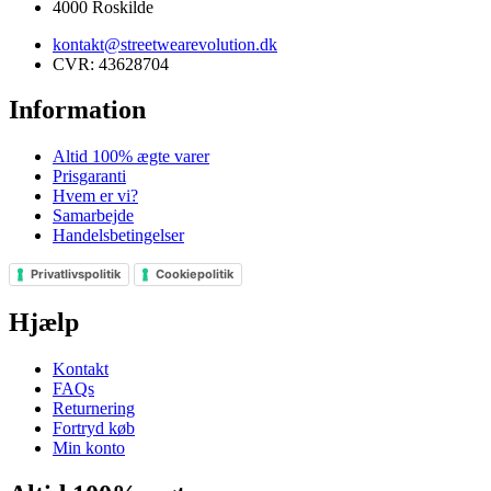
4000 Roskilde
kontakt@streetwearevolution.dk
CVR: 43628704
Information
Altid 100% ægte varer
Prisgaranti
Hvem er vi?
Samarbejde
Handelsbetingelser
Privatlivspolitik
Cookiepolitik
Hjælp
Kontakt
FAQs
Returnering
Fortryd køb
Min konto