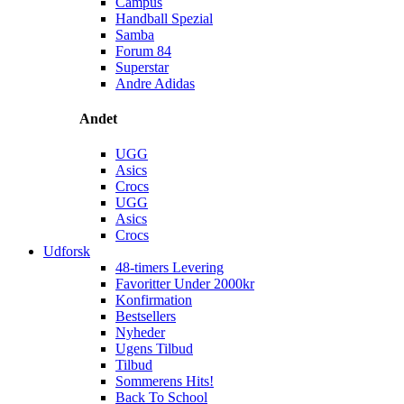
Campus
Handball Spezial
Samba
Forum 84
Superstar
Andre Adidas
Andet
UGG
Asics
Crocs
UGG
Asics
Crocs
Udforsk
48-timers Levering
Favoritter Under 2000kr
Konfirmation
Bestsellers
Nyheder
Ugens Tilbud
Tilbud
Sommerens Hits!
Back To School