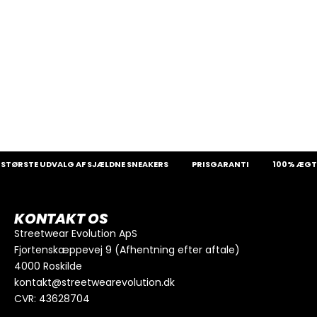
TØRSTE UDVALG AF SJÆLDNE SNEAKERS
PRISGARANTI
100% ÆGTE
KONTAKT OS
Streetwear Evolution ApS
Fjortenskæppevej 9 (Afhentning efter aftale)
4000 Roskilde
kontakt@streetwearevolution.dk
CVR: 43628704