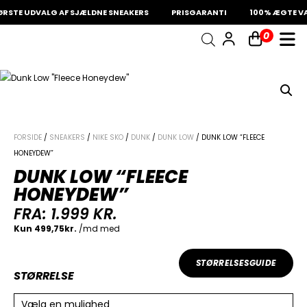
STE UDVALG AF SJÆLDNE SNEAKERS
PRISGARANTI
100% ÆGTE VA
0
INDKØBSKURV
Fri fragt på sneakers
60 dages returret
Din kurv er tom.
FORSIDE
/
SNEAKERS
/
NIKE SKO
/
DUNK
/
DUNK LOW
/ DUNK LOW “FLEECE
HONEYDEW”
DUNK LOW “FLEECE
HONEYDEW”
FRA:
1.999
KR.
STØRRELSESGUIDE
STØRRELSE
Vælg en mulighed