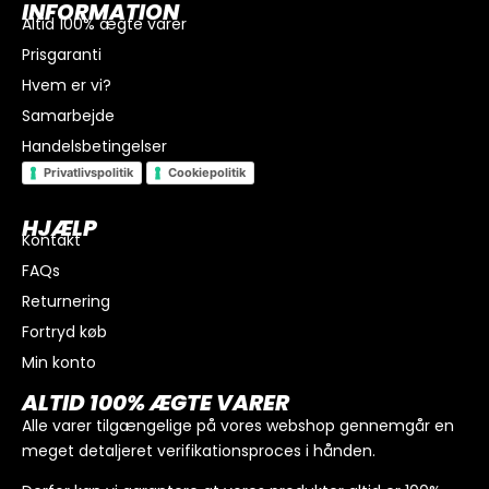
INFORMATION
Altid 100% ægte varer
Prisgaranti
Hvem er vi?
Samarbejde
Handelsbetingelser
Privatlivspolitik
Cookiepolitik
HJÆLP
Kontakt
FAQs
I alt
0
kr.
Returnering
Køb for
300
kr.
mere for gratis fragt
Fortryd køb
GÅ TIL BETALING
Min konto
ALTID 100% ÆGTE VARER
Alle varer tilgængelige på vores webshop gennemgår en
meget detaljeret verifikationsproces i hånden.