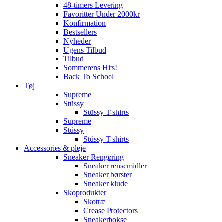
48-timers Levering
Favoritter Under 2000kr
Konfirmation
Bestsellers
Nyheder
Ugens Tilbud
Tilbud
Sommerens Hits!
Back To School
Tøj
Supreme
Stüssy
Stüssy T-shirts
Supreme
Stüssy
Stüssy T-shirts
Accessories & pleje
Sneaker Rengøring
Sneaker rensemidler
Sneaker børster
Sneaker klude
Skoprodukter
Skotræ
Crease Protectors
Sneakerbokse