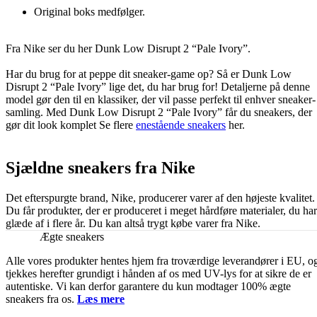
Original boks medfølger.
Fra Nike ser du her Dunk Low Disrupt 2 “Pale Ivory”.
Har du brug for at peppe dit sneaker-game op? Så er Dunk Low
Disrupt 2 “Pale Ivory” lige det, du har brug for! Detaljerne på denne
model gør den til en klassiker, der vil passe perfekt til enhver sneaker-
samling. Med Dunk Low Disrupt 2 “Pale Ivory” får du sneakers, der
gør dit look komplet Se flere
enestående sneakers
her.
Sjældne sneakers fra Nike
Det efterspurgte brand, Nike, producerer varer af den højeste kvalitet.
Du får produkter, der er produceret i meget hårdføre materialer, du har
glæde af i flere år. Du kan altså trygt købe varer fra Nike.
Ægte sneakers
Alle vores produkter hentes hjem fra troværdige leverandører i EU, o
tjekkes herefter grundigt i hånden af os med UV-lys for at sikre de er
autentiske. Vi kan derfor garantere du kun modtager 100% ægte
sneakers fra os.
Læs mere