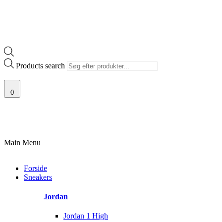
Products search
0
100% ÆGTE VARER
13.000+ GLADE KUNDER
100% SIKKER BETA
Main Menu
Forside
Sneakers
Jordan
Jordan 1 High