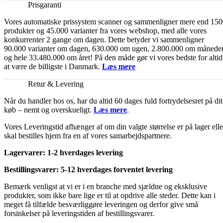
Prisgaranti
Vores automatiske prissystem scanner og sammenligner mere end 15
produkter og 45.000 varianter fra vores webshop, med alle vores
konkurrenter 2 gange om dagen. Dette betyder vi sammenligner
90.000 varianter om dagen, 630.000 om ugen, 2.800.000 om månede
og hele 33.480.000 om året! På den måde gør vi vores bedste for altid
at være de billigste i Danmark.
Læs mere
Retur & Levering
Når du handler hos os, har du altid 60 dages fuld fortrydelsesret på dit
køb – nemt og overskueligt.
Læs mere
.
Vores Leveringstid afhænger af om din valgte størrelse er på lager elle
skal bestilles hjem fra en af vores samarbejdspartnere.
Lagervarer: 1-2 hverdages levering
Bestillingsvarer: 5-12 hverdages forventet levering
Bemærk venligst at vi er i en branche med sjældne og eksklusive
produkter, som ikke bare lige er til at opdrive alle steder. Dette kan i
meget få tilfælde besværliggøre leveringen og derfor give små
forsinkelser på leveringstiden af bestillingsvarer.