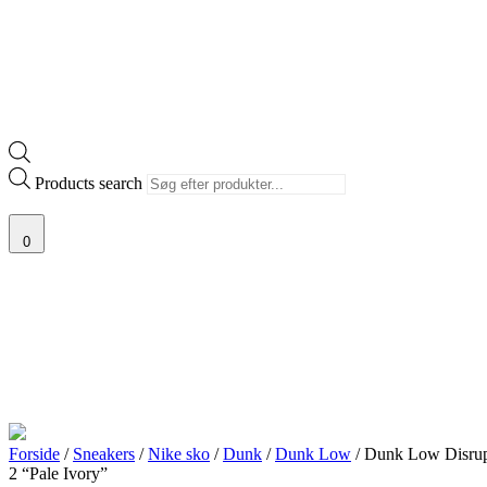
Products search
0
Forside
/
Sneakers
/
Nike sko
/
Dunk
/
Dunk Low
/ Dunk Low Disru
2 “Pale Ivory”