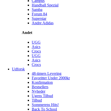
Campus
Handball Spezial
Samba
Forum 84
Superstar
Andre Adidas
Andet
UGG
Asics
Crocs
UGG
Asics
Crocs
Udforsk
48-timers Levering
Favoritter Under 2000kr
Konfirmation
Bestsellers
Nyheder
Ugens Tilbud
Tilbud
Sommerens Hits!
Back To School