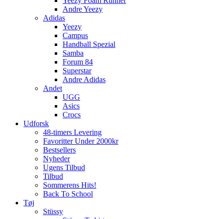
Yeezy Foam Runner
Andre Yeezy
Adidas
Yeezy
Campus
Handball Spezial
Samba
Forum 84
Superstar
Andre Adidas
Andet
UGG
Asics
Crocs
Udforsk
48-timers Levering
Favoritter Under 2000kr
Bestsellers
Nyheder
Ugens Tilbud
Tilbud
Sommerens Hits!
Back To School
Tøj
Stüssy