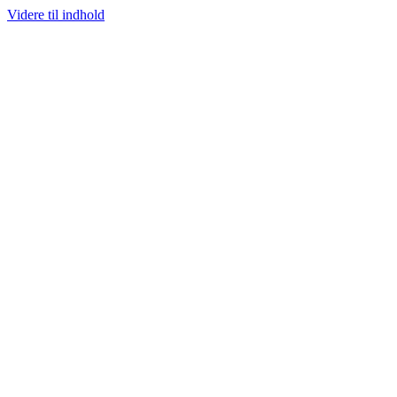
Videre til indhold
100% ÆGTE VARER
13.000+ GLADE KUNDER
100% SIKKER BETA