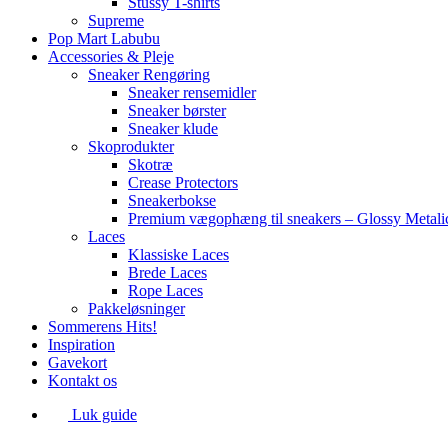
Stüssy T-shirts
Supreme
Pop Mart Labubu
Accessories & Pleje
Sneaker Rengøring
Sneaker rensemidler
Sneaker børster
Sneaker klude
Skoprodukter
Skotræ
Crease Protectors
Sneakerbokse
Premium vægophæng til sneakers – Glossy Metali
Laces
Klassiske Laces
Brede Laces
Rope Laces
Pakkeløsninger
Sommerens Hits!
Inspiration
Gavekort
Kontakt os
Luk guide