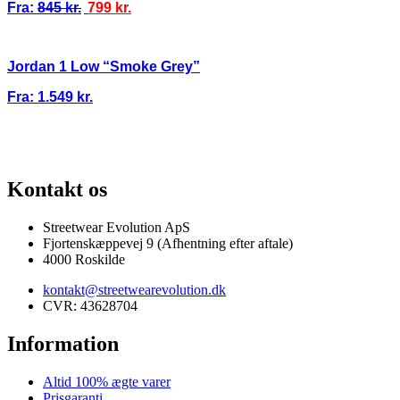
Fra:
845
kr.
799
kr.
Jordan 1 Low “Smoke Grey”
Fra:
1.549
kr.
TI
100% ÆGTE VARER
13.000+ GLADE KUNDER
100% SIKKER BE
Kontakt os
Streetwear Evolution ApS
Fjortenskæppevej 9 (Afhentning efter aftale)
4000 Roskilde
kontakt@streetwearevolution.dk
CVR: 43628704
Information
Altid 100% ægte varer
Prisgaranti