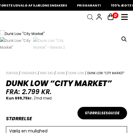
ØRSTE UDVALG AF SJÆLDNE SNEAKERS
PRISGARANTI
100% ÆGTE V
0
INDKØBSKURV
Fri fragt på sneakers
60 dages returret
Din kurv er tom.
FORSIDE
/
SNEAKERS
/
NIKE SKO
/
DUNK
/
DUNK LOW
/ DUNK LOW “CITY MARKET”
DUNK LOW “CITY MARKET”
FRA:
2.799
KR.
STØRRELSESGUIDE
STØRRELSE
Vælg en mulighed