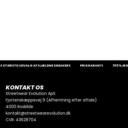
 STØRSTE UDVALG AF SJÆLDNE SNEAKERS
PRISGARANTI
100% ÆGT
KONTAKT OS
Streetwear Evolution ApS
Fjortenskæppevej 9 (Afhentning efter aftale)
4000 Roskilde
kontakt@streetwearevolution.dk
CVR: 43628704