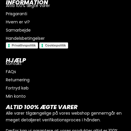
INFORMATION
Altid 100% ægte varer
Prisgaranti
Hvem er vi?
Samarbejde
Handelsbetingelser
Privatlivspolitik
Cookiepolitik
HJÆLP
Kontakt
FAQs
I alt
0
kr.
Returnering
Køb for
300
kr.
mere for gratis fragt
Fortryd køb
GÅ TIL BETALING
Min konto
ALTID 100% ÆGTE VARER
Alle varer tilgængelige på vores webshop gennemgår en
meget detaljeret verifikationsproces i hånden.
Derfor kan vi garantere at vores produkter altid er 100%