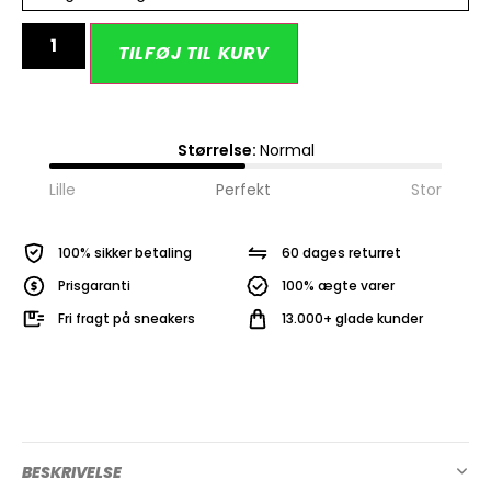
Alternative:
TILFØJ TIL KURV
Størrelse:
Normal
Lille
Perfekt
Stor
100% sikker betaling
60 dages returret
Prisgaranti
100% ægte varer
Fri fragt på sneakers
13.000+ glade kunder
BESKRIVELSE