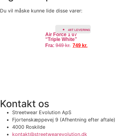
Du vil måske kunne lide disse varer:
TILBUD!
48T LEVERING
Air Force 1 07
“Triple White”
Fra:
949
kr.
749
kr.
TI
100% ÆGTE VARER
13.000+ GLADE KUNDER
100% SIKKER BE
Kontakt os
Streetwear Evolution ApS
Fjortenskæppevej 9 (Afhentning efter aftale)
4000 Roskilde
kontakt@streetwearevolution.dk