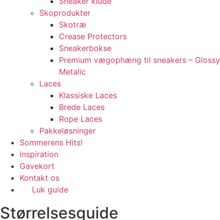
Sneaker klude
Skoprodukter
Skotræ
Crease Protectors
Sneakerbokse
Premium vægophæng til sneakers – Glossy
Metalic
Laces
Klassiske Laces
Brede Laces
Rope Laces
Pakkeløsninger
Sommerens Hits!
Inspiration
Gavekort
Kontakt os
Luk guide
Størrelsesguide