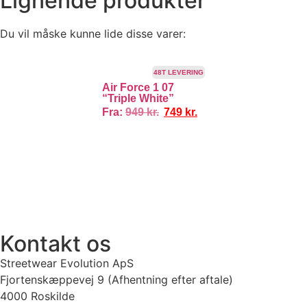
Lignende produkter
Du vil måske kunne lide disse varer:
TILBUD!
48T LEVERING
Air Force 1 07
“Triple White”
Fra:
949
kr.
749
kr.
100% ÆGTE VARER
13.000+ GLADE KUNDER
100% SIKKER BETA
Kontakt os
Streetwear Evolution ApS
Fjortenskæppevej 9 (Afhentning efter aftale)
4000 Roskilde