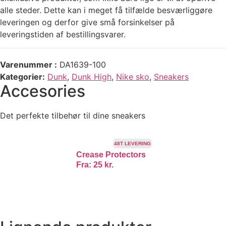
alle steder. Dette kan i meget få tilfælde besværliggøre
leveringen og derfor give små forsinkelser på
leveringstiden af bestillingsvarer.
Varenummer
DA1639-100
Kategorier
Dunk
,
Dunk High
,
Nike sko
,
Sneakers
Accesories
Det perfekte tilbehør til dine sneakers
48T LEVERING
Crease Protectors
Fra:
25
kr.