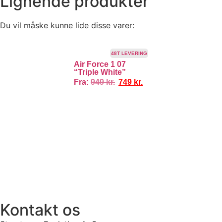
Lignende produkter
Du vil måske kunne lide disse varer:
TILBUD!
48T LEVERING
Air Force 1 07
“Triple White”
Fra:
949
kr.
749
kr.
100% ÆGTE VARER
13.000+ GLADE KUNDER
100% SIKKER BETA
Kontakt os