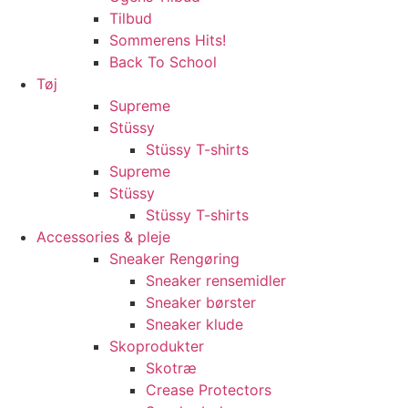
Tilbud
Sommerens Hits!
Back To School
Tøj
Supreme
Stüssy
Stüssy T-shirts
Supreme
Stüssy
Stüssy T-shirts
Accessories & pleje
Sneaker Rengøring
Sneaker rensemidler
Sneaker børster
Sneaker klude
Skoprodukter
Skotræ
Crease Protectors