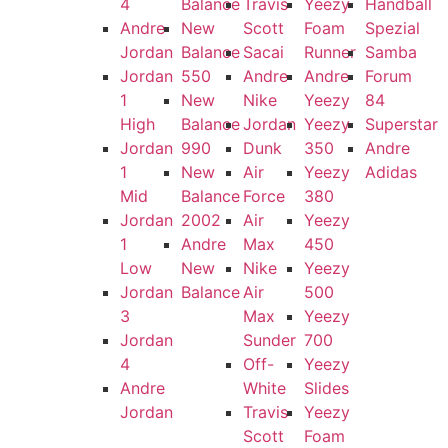
4
Balance
Travis
Yeezy
Handball
Andre
New
Scott
Foam
Spezial
Jordan
Balance
Sacai
Runner
Samba
Jordan
550
Andre
Andre
Forum
1
New
Nike
Yeezy
84
High
Balance
Jordan
Yeezy
Superstar
Jordan
990
Dunk
350
Andre
1
New
Air
Yeezy
Adidas
Mid
Balance
Force
380
Jordan
2002
Air
Yeezy
1
Andre
Max
450
Low
New
Nike
Yeezy
Jordan
Balance
Air
500
3
Max
Yeezy
Jordan
Sunder
700
4
Off-
Yeezy
Andre
White
Slides
Jordan
Travis
Yeezy
Scott
Foam