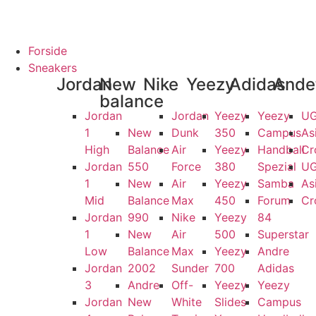
ANTI
100% ÆGTE VARER
13.000+ GLADE KUNDER
100% SIKKER 
Forside
Sneakers
Jordan
New
Nike
Yeezy
Adidas
Ande
balance
Jordan
Jordan
Yeezy
Yeezy
U
1
New
Dunk
350
Campus
As
High
Balance
Air
Yeezy
Handball
Cr
Jordan
550
Force
380
Spezial
U
1
New
Air
Yeezy
Samba
As
Mid
Balance
Max
450
Forum
Cr
Jordan
990
Nike
Yeezy
84
1
New
Air
500
Superstar
Low
Balance
Max
Yeezy
Andre
Jordan
2002
Sunder
700
Adidas
3
Andre
Off-
Yeezy
Yeezy
Jordan
New
White
Slides
Campus