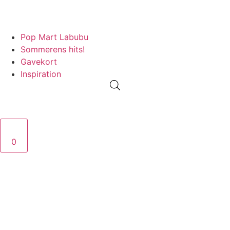
PRISGARANTI
100% ÆGTE VARER
13.000+ GLADE KUNDER
100% 
Pop Mart Labubu
Sommerens hits!
Gavekort
Inspiration
0