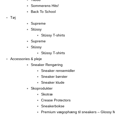
Sommerens Hits!
Back To School
Tøj
Supreme
Stüssy
Stüssy T-shirts
Supreme
Stüssy
Stüssy T-shirts
Accessories & pleje
Sneaker Rengøring
Sneaker rensemidler
Sneaker børster
Sneaker klude
Skoprodukter
Skotræ
Crease Protectors
Sneakerbokse
Premium vægophæng til sneakers – Glossy M