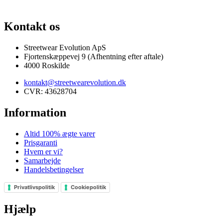
100% ÆGTE VARER
13.000+ GLADE KUNDER
100% SIKKER BETA
Kontakt os
Streetwear Evolution ApS
Fjortenskæppevej 9 (Afhentning efter aftale)
4000 Roskilde
kontakt@streetwearevolution.dk
CVR: 43628704
Information
Altid 100% ægte varer
Prisgaranti
Hvem er vi?
Samarbejde
Handelsbetingelser
Privatlivspolitik
Cookiepolitik
Hjælp