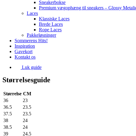
Sneakerbokse
Premium vægophæng til sneakers – Glossy Metali
Laces
Klassiske Laces
Brede Laces
Rope Laces
Pakkeløsninger
Sommerens Hits!
Inspiration
Gavekort
Kontakt os
Luk guide
Størrelsesguide
Størrelse
CM
36
23
36.5
23.5
37.5
23.5
38
24
38.5
24
39
24.5