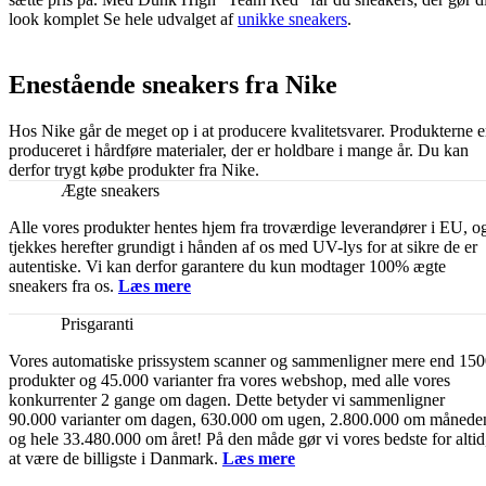
look komplet Se hele udvalget af
unikke sneakers
.
Enestående sneakers fra Nike
Hos Nike går de meget op i at producere kvalitetsvarer. Produkterne e
produceret i hårdføre materialer, der er holdbare i mange år. Du kan
derfor trygt købe produkter fra Nike.
Ægte sneakers
Alle vores produkter hentes hjem fra troværdige leverandører i EU, o
tjekkes herefter grundigt i hånden af os med UV-lys for at sikre de er
autentiske. Vi kan derfor garantere du kun modtager 100% ægte
sneakers fra os.
Læs mere
Prisgaranti
Vores automatiske prissystem scanner og sammenligner mere end 15
produkter og 45.000 varianter fra vores webshop, med alle vores
konkurrenter 2 gange om dagen. Dette betyder vi sammenligner
90.000 varianter om dagen, 630.000 om ugen, 2.800.000 om månede
og hele 33.480.000 om året! På den måde gør vi vores bedste for altid
at være de billigste i Danmark.
Læs mere