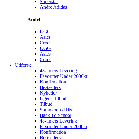
Superstar
Andre Adidas
Andet
UGG
Asics
Crocs
UGG
Asics
Crocs
Udforsk
48-timers Levering
Favoritter Under 2000kr
Konfirmation
Bestsellers
Nyheder
Ugens Tilbud
Tilbud
Sommerens Hits!
Back To School
48-timers Levering
Favoritter Under 2000kr
Konfirmation
Bestsellers