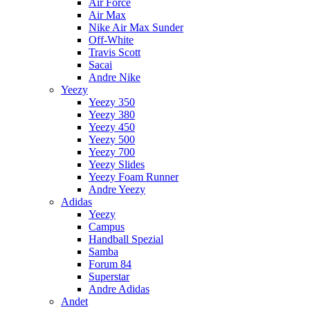
Air Force
Air Max
Nike Air Max Sunder
Off-White
Travis Scott
Sacai
Andre Nike
Yeezy
Yeezy 350
Yeezy 380
Yeezy 450
Yeezy 500
Yeezy 700
Yeezy Slides
Yeezy Foam Runner
Andre Yeezy
Adidas
Yeezy
Campus
Handball Spezial
Samba
Forum 84
Superstar
Andre Adidas
Andet