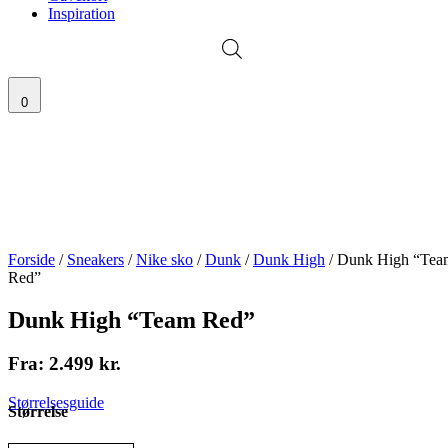
Inspiration
0
Forside
/
Sneakers
/
Nike sko
/
Dunk
/
Dunk High
/ Dunk High “Tea
Red”
Dunk High “Team Red”
Fra:
2.499
kr.
Størrelsesguide
Størrelse