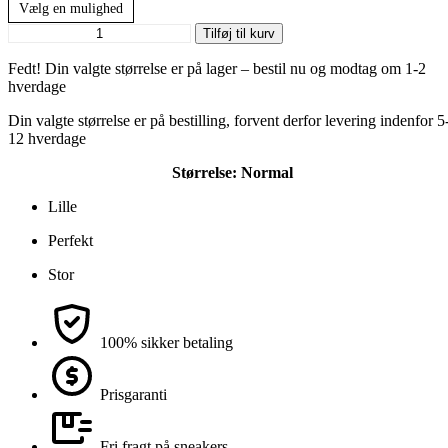
Vælg en mulighed
Dunk
Tilføj til kurv
High
"Team
Fedt! Din valgte størrelse er på lager – bestil nu og modtag om 1-2
Red"
hverdage
antal
Din valgte størrelse er på bestilling, forvent derfor levering indenfor 5
12 hverdage
Størrelse:
Normal
Lille
Perfekt
Stor
100% sikker betaling
Prisgaranti
Fri fragt på sneakers