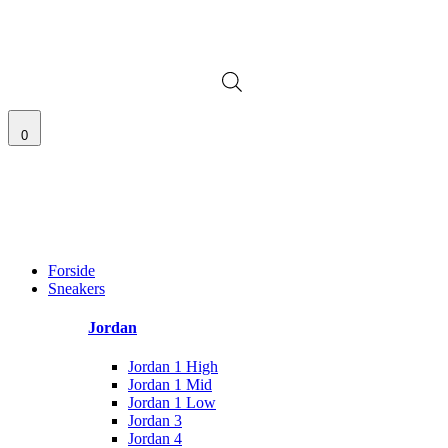
Videre
til
100% ÆGTE VARER
13.000+ GLADE KUNDER
100% SIKKER BETALI
indhold
0
100% ÆGTE VARER
13.000+ GLADE KUNDER
100% SIKKER BETALI
Main
Menu
Forside
Sneakers
Jordan
Jordan 1 High
Jordan 1 Mid
Jordan 1 Low
Jordan 3
Jordan 4