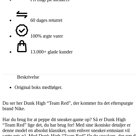
60 dages returret
100% ægte varer
13.000+ glade kunder
Beskrivelse
Original boks medfølger.
Du ser her Dunk High “Team Red”, der kommer fra det efterspurgte
brand Nike.
Har du brug for at peppe dit sneaker-game op? Så er Dunk High
“Team Red” lige det, du har brug for! Med sine ikoniske detaljer er
denne model en absolut klassiker, som enhver sneaker-entusiast vil
sætte pris på. Med Dunk High “Team Red” får du sneakers, der gør di