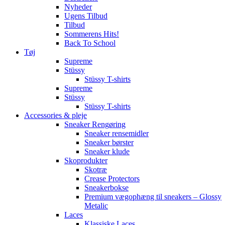
Nyheder
Ugens Tilbud
Tilbud
Sommerens Hits!
Back To School
Tøj
Supreme
Stüssy
Stüssy T-shirts
Supreme
Stüssy
Stüssy T-shirts
Accessories & pleje
Sneaker Rengøring
Sneaker rensemidler
Sneaker børster
Sneaker klude
Skoprodukter
Skotræ
Crease Protectors
Sneakerbokse
Premium vægophæng til sneakers – Glossy
Metalic
Laces
Klassiske Laces