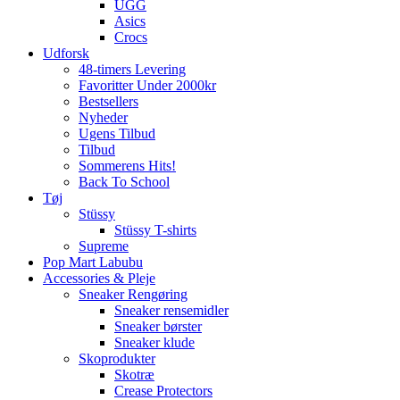
UGG
Asics
Crocs
Udforsk
48-timers Levering
Favoritter Under 2000kr
Bestsellers
Nyheder
Ugens Tilbud
Tilbud
Sommerens Hits!
Back To School
Tøj
Stüssy
Stüssy T-shirts
Supreme
Pop Mart Labubu
Accessories & Pleje
Sneaker Rengøring
Sneaker rensemidler
Sneaker børster
Sneaker klude
Skoprodukter
Skotræ
Crease Protectors