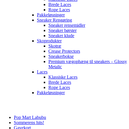
Brede Laces
Rope Laces
Pakkeløsninger
Sneaker Rengøring
Sneaker rensemidler
Sneaker børster
Sneaker klude
Skoprodukter
Skotræ
Crease Protectors
Sneakerbokse
Premium vægophæng til sneakers – Glossy
Metalic
Laces
Klassiske Laces
Brede Laces
Rope Laces
Pakkeløsninger
Main
Menu
Pop Mart Labubu
Sommerens hits!
Gavekort