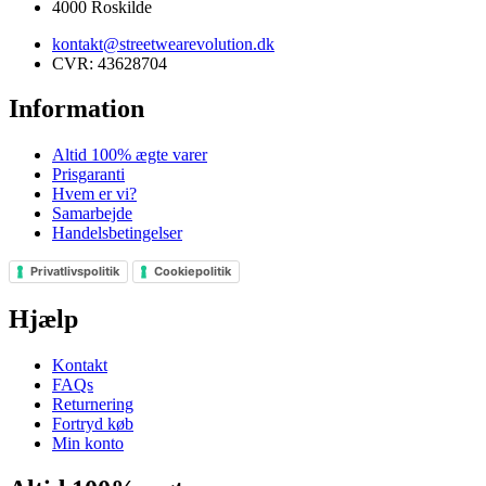
4000 Roskilde
kontakt@streetwearevolution.dk
CVR: 43628704
Information
Altid 100% ægte varer
Prisgaranti
Hvem er vi?
Samarbejde
Handelsbetingelser
Privatlivspolitik
Cookiepolitik
Hjælp
Kontakt
FAQs
Returnering
Fortryd køb
Min konto