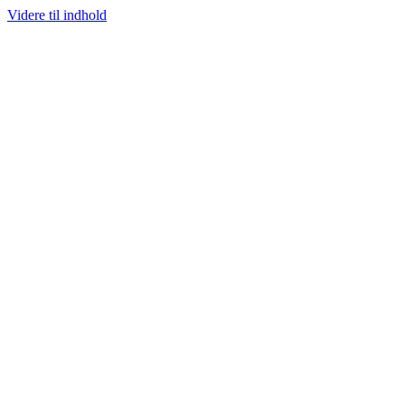
Videre til indhold
100% ÆGTE VARER
13.000+ GLADE KUNDER
100% SIKKER BETALIN