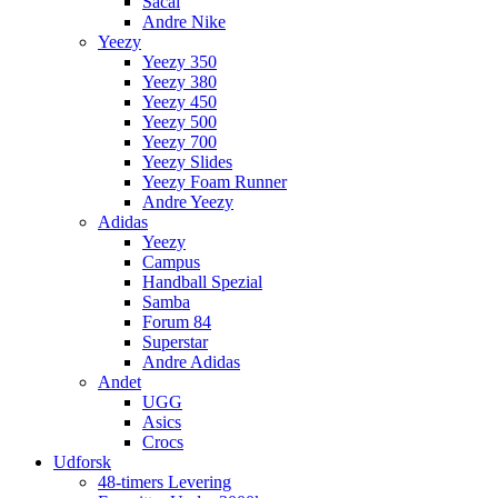
Sacai
Andre Nike
Yeezy
Yeezy 350
Yeezy 380
Yeezy 450
Yeezy 500
Yeezy 700
Yeezy Slides
Yeezy Foam Runner
Andre Yeezy
Adidas
Yeezy
Campus
Handball Spezial
Samba
Forum 84
Superstar
Andre Adidas
Andet
UGG
Asics
Crocs
Udforsk
48-timers Levering