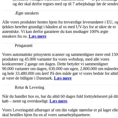
og der skal derfor regnes med op til 7 arbejdsdage før de sendes
Ægte sneakers
Alle vores produkter hentes hjem fra troværdige leverandører i EU, o
tjekkes herefter grundigt i hånden af os med UV-lys for at sikre de er
autentiske. Vi kan derfor garantere du kun modtager 100% ægte
sneakers fra os.
Læs mere
Prisgaranti
Vores automatiske prissystem scanner og sammenligner mere end 15
produkter og 45.000 varianter fra vores webshop, med alle vores
konkurrenter 2 gange om dagen. Dette betyder vi sammenligner
90.000 varianter om dagen, 630.000 om ugen, 2.800.000 om månede
og hele 33.480.000 om året! På den måde gør vi vores bedste for altid
at være de billigste i Danmark.
Læs mere
Retur & Levering
Når du handler hos os, har du altid 60 dages fuld fortrydelsesret på dit
køb – nemt og overskueligt.
Læs mere
.
Vores Leveringstid afhænger af om din valgte størrelse er på lager elle
skal bestilles hjem fra en af vores samarbejdspartnere.