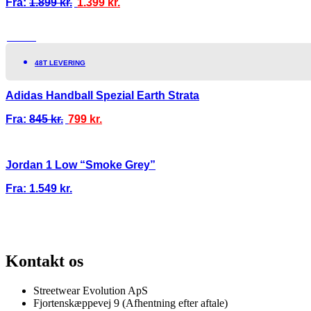
Fra:
1.899
kr.
1.399
kr.
TILBUD!
48T LEVERING
Adidas Handball Spezial Earth Strata
Fra:
845
kr.
799
kr.
Jordan 1 Low “Smoke Grey”
Fra:
1.549
kr.
100% ÆGTE VARER
13.000+ GLADE KUNDER
100% SIKKER BETAL
Kontakt os
Streetwear Evolution ApS
Fjortenskæppevej 9 (Afhentning efter aftale)