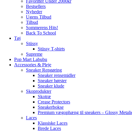
Favoritter Under 2000kr
Bestsellers
Nyheder
Ugens Tilbud
Tilbud
Sommerens Hits!
Back To School
Tøj
Stüssy
Stüssy T-shirts
Supreme
Pop Mart Labubu
Accessories & Pleje
Sneaker Rengøring
Sneaker rensemidler
Sneaker børster
Sneaker klude
Skoprodukter
Skotræ
Crease Protectors
Sneakerbokse
Premium vægophæng til sneakers – Glossy Metali
Laces
Klassiske Laces
Brede Laces