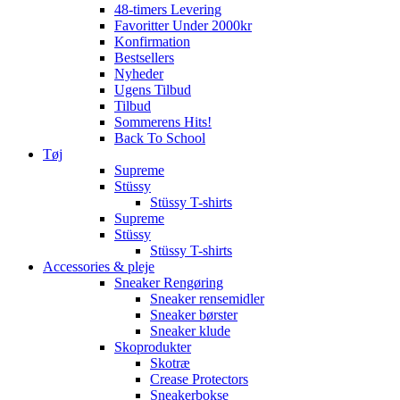
48-timers Levering
Favoritter Under 2000kr
Konfirmation
Bestsellers
Nyheder
Ugens Tilbud
Tilbud
Sommerens Hits!
Back To School
Tøj
Supreme
Stüssy
Stüssy T-shirts
Supreme
Stüssy
Stüssy T-shirts
Accessories & pleje
Sneaker Rengøring
Sneaker rensemidler
Sneaker børster
Sneaker klude
Skoprodukter
Skotræ
Crease Protectors
Sneakerbokse