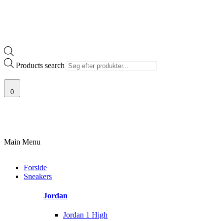
Products search
0
100% ÆGTE VARER
13.000+ GLADE KUNDER
100% SIKKER BETALIN
Main Menu
Forside
Sneakers
Jordan
Jordan 1 High