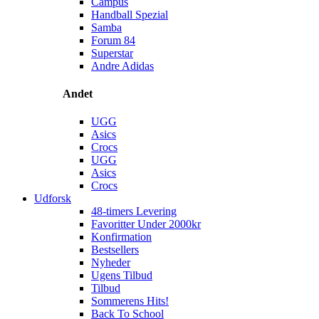
Campus
Handball Spezial
Samba
Forum 84
Superstar
Andre Adidas
Andet
UGG
Asics
Crocs
UGG
Asics
Crocs
Udforsk
48-timers Levering
Favoritter Under 2000kr
Konfirmation
Bestsellers
Nyheder
Ugens Tilbud
Tilbud
Sommerens Hits!
Back To School