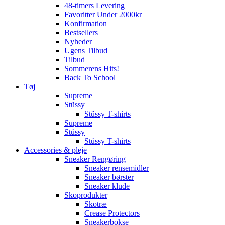
48-timers Levering
Favoritter Under 2000kr
Konfirmation
Bestsellers
Nyheder
Ugens Tilbud
Tilbud
Sommerens Hits!
Back To School
Tøj
Supreme
Stüssy
Stüssy T-shirts
Supreme
Stüssy
Stüssy T-shirts
Accessories & pleje
Sneaker Rengøring
Sneaker rensemidler
Sneaker børster
Sneaker klude
Skoprodukter
Skotræ
Crease Protectors
Sneakerbokse