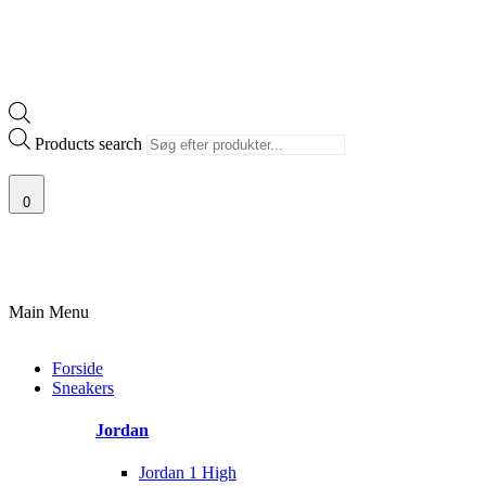
Products search
0
ANTI
100% ÆGTE VARER
13.000+ GLADE KUNDER
100% SIKKER
Main Menu
Forside
Sneakers
Jordan
Jordan 1 High