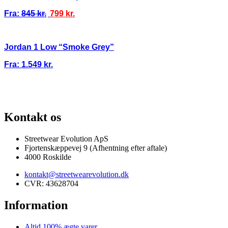
Fra:
845
kr.
799
kr.
Jordan 1 Low “Smoke Grey”
Fra:
1.549
kr.
ARANTI
100% ÆGTE VARER
13.000+ GLADE KUNDER
100% SIKKE
Kontakt os
Streetwear Evolution ApS
Fjortenskæppevej 9 (Afhentning efter aftale)
4000 Roskilde
kontakt@streetwearevolution.dk
CVR: 43628704
Information
Altid 100% ægte varer