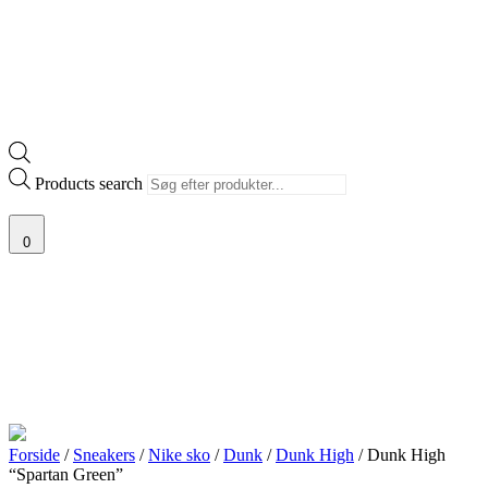
Products search
0
Forside
/
Sneakers
/
Nike sko
/
Dunk
/
Dunk High
/ Dunk High
“Spartan Green”