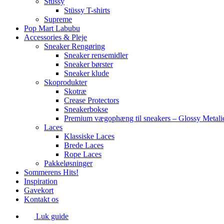
Stüssy
Stüssy T-shirts
Supreme
Pop Mart Labubu
Accessories & Pleje
Sneaker Rengøring
Sneaker rensemidler
Sneaker børster
Sneaker klude
Skoprodukter
Skotræ
Crease Protectors
Sneakerbokse
Premium vægophæng til sneakers – Glossy Metali
Laces
Klassiske Laces
Brede Laces
Rope Laces
Pakkeløsninger
Sommerens Hits!
Inspiration
Gavekort
Kontakt os
Luk guide