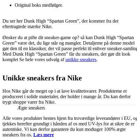
Original boks medfølger.
Du ser her Dunk High “Spartan Green”, der kommer fra det
eftertragtede mærke Nike.
Ønsker du at pifte dit sneaker-game op? så kan Dunk High “Spartan
Green” være det, du lige står og mangler. Detaljerne på denne model
gør den til en klassiker, der vil passe perfekt til enhver sneaker-samlin
Med Dunk High “Spartan Green” får du sneakers, der gør dit look
komplet Se hele vores udvalg af
unikke sneakers
.
Unikke sneakers fra Nike
Hos Nike går de meget op i at lave kvalitetsvarer. Produkterne er
produceret i solide materialer, der holder i mange år. Du kan derfor
trygt shoppe varer fra Nike.
Ægte sneakers
Alle vores produkter hentes hjem fra troværdige leverandører i EU, o
tjekkes herefter grundigt i hånden af os med UV-lys for at sikre de er
autentiske. Vi kan derfor garantere du kun modtager 100% ægte
sneakers fra os.
Læs mere