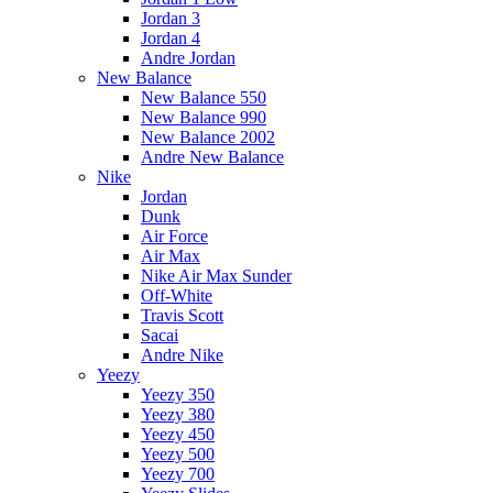
Jordan 3
Jordan 4
Andre Jordan
New Balance
New Balance 550
New Balance 990
New Balance 2002
Andre New Balance
Nike
Jordan
Dunk
Air Force
Air Max
Nike Air Max Sunder
Off-White
Travis Scott
Sacai
Andre Nike
Yeezy
Yeezy 350
Yeezy 380
Yeezy 450
Yeezy 500
Yeezy 700