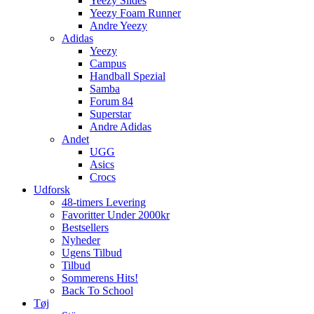
Yeezy Slides
Yeezy Foam Runner
Andre Yeezy
Adidas
Yeezy
Campus
Handball Spezial
Samba
Forum 84
Superstar
Andre Adidas
Andet
UGG
Asics
Crocs
Udforsk
48-timers Levering
Favoritter Under 2000kr
Bestsellers
Nyheder
Ugens Tilbud
Tilbud
Sommerens Hits!
Back To School
Tøj