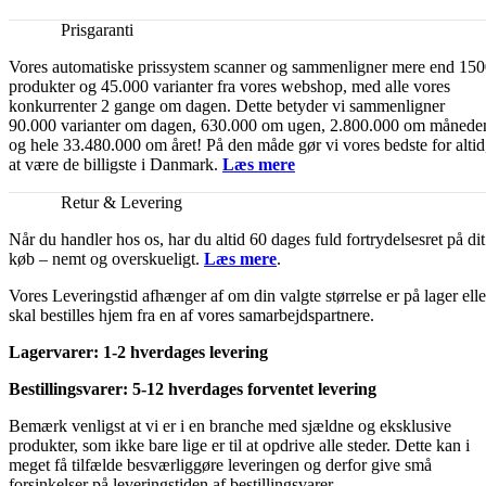
Prisgaranti
Vores automatiske prissystem scanner og sammenligner mere end 15
produkter og 45.000 varianter fra vores webshop, med alle vores
konkurrenter 2 gange om dagen. Dette betyder vi sammenligner
90.000 varianter om dagen, 630.000 om ugen, 2.800.000 om månede
og hele 33.480.000 om året! På den måde gør vi vores bedste for altid
at være de billigste i Danmark.
Læs mere
Retur & Levering
Når du handler hos os, har du altid 60 dages fuld fortrydelsesret på dit
køb – nemt og overskueligt.
Læs mere
.
Vores Leveringstid afhænger af om din valgte størrelse er på lager elle
skal bestilles hjem fra en af vores samarbejdspartnere.
Lagervarer: 1-2 hverdages levering
Bestillingsvarer: 5-12 hverdages forventet levering
Bemærk venligst at vi er i en branche med sjældne og eksklusive
produkter, som ikke bare lige er til at opdrive alle steder. Dette kan i
meget få tilfælde besværliggøre leveringen og derfor give små
forsinkelser på leveringstiden af bestillingsvarer.