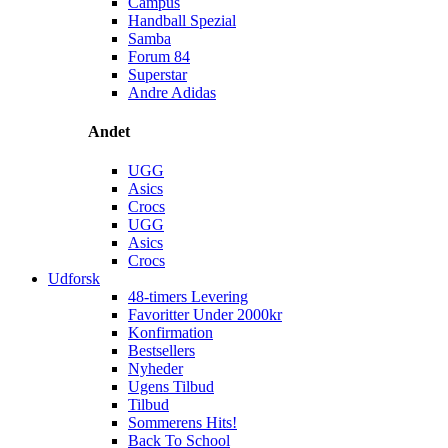
Campus
Handball Spezial
Samba
Forum 84
Superstar
Andre Adidas
Andet
UGG
Asics
Crocs
UGG
Asics
Crocs
Udforsk
48-timers Levering
Favoritter Under 2000kr
Konfirmation
Bestsellers
Nyheder
Ugens Tilbud
Tilbud
Sommerens Hits!
Back To School