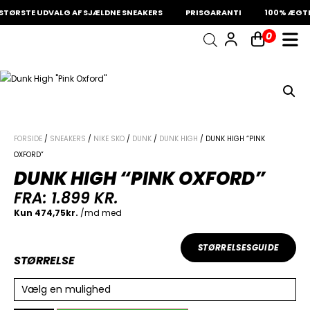
TØRSTE UDVALG AF SJÆLDNE SNEAKERS
PRISGARANTI
100% ÆGTE 
0
INDKØBSKURV
Fri fragt på sneakers
60 dages returret
Din kurv er tom.
FORSIDE
/
SNEAKERS
/
NIKE SKO
/
DUNK
/
DUNK HIGH
/ DUNK HIGH “PINK
OXFORD”
DUNK HIGH “PINK OXFORD”
FRA:
1.899
KR.
STØRRELSESGUIDE
STØRRELSE
Vælg en mulighed