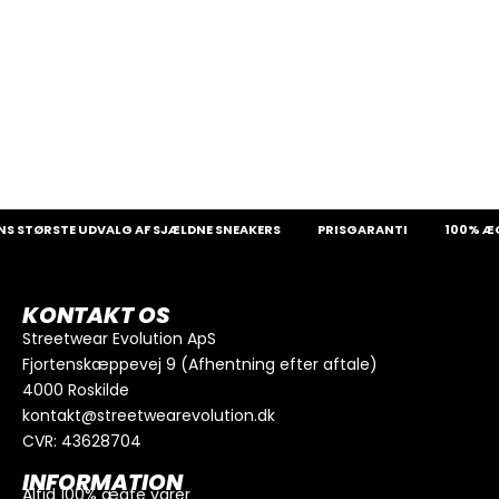
 STØRSTE UDVALG AF SJÆLDNE SNEAKERS
PRISGARANTI
100% ÆG
KONTAKT OS
Streetwear Evolution ApS
Fjortenskæppevej 9 (Afhentning efter aftale)
4000 Roskilde
kontakt@streetwearevolution.dk
CVR: 43628704
INFORMATION
Altid 100% ægte varer