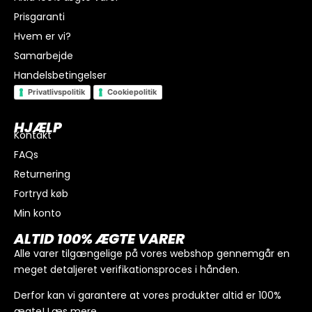
Prisgaranti
Hvem er vi?
Samarbejde
Handelsbetingelser
Privatlivspolitik
Cookiepolitik
HJÆLP
Kontakt
FAQs
I alt
0
kr.
Returnering
Køb for
300
kr.
mere for gratis fragt
Fortryd køb
GÅ TIL BETALING
Min konto
ALTID 100% ÆGTE VARER
Alle varer tilgængelige på vores webshop gennemgår en
meget detaljeret verifikationsproces i hånden.
Derfor kan vi garantere at vores produkter altid er 100%
ægte!
Læs mere
.