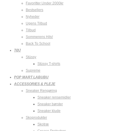
Favoritter Under 2000kr
Bestsellers
Nyheder
Ugens Tilbud
Tilbud
Sommerens Hits!
Back To School
TØJ
Stüssy
Stüssy T-shirts
Supreme
POP MART LABUBU
ACCESSORIES & PLEJE
Sneaker Rengøring
Sneaker rensemidler
Sneaker børster
Sneaker klude
Skoprodukter
Skotræ
Crease Protectors