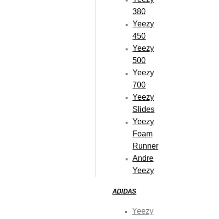
Fra:
39
kr.
380
48-timers Levering
Yeezy
450
HOT PINK LACES
Yeezy
19
kr.
500
48-timers Levering
Yeezy
700
SNEAKERGROUND SNEAKER CLEANING
Yeezy
KIT
Slides
45
kr.
Yeezy
48-timers Levering
Foam
Runner
CREME-HVIDE LACES
Andre
19
kr.
Yeezy
48-timers Levering
ADIDAS
SORTE LACES
Yeezy
19
kr.