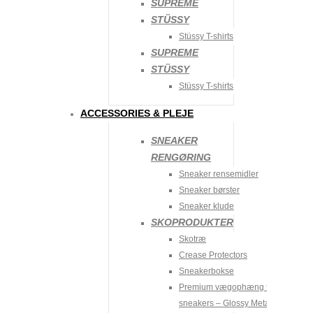
SUPREME
STÜSSY
Stüssy T-shirts
48T LEVERING
SUPREME
STÜSSY
CREME-HVIDE LACES
Stüssy T-shirts
19
kr.
ACCESSORIES & PLEJE
SNEAKER
RENGØRING
Sneaker rensemidler
LIGNENDE PRODUKTER
Sneaker børster
Sneaker klude
Du vil måske kunne lide disse varer:
SKOPRODUKTER
Skotræ
TILBUD!
Crease Protectors
Sneakerbokse
48T LEVERING
Premium vægophæng til
sneakers – Glossy Metalic