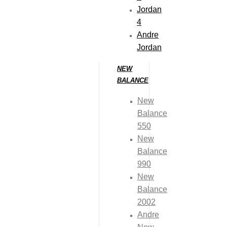
Jordan
4
60 dages returret
Andre
Jordan
100% ægte varer
NEW
BALANCE
13.000+ glade
New
kunder
Balance
550
New
Balance
990
New
BESKRIVELSE
Balance
2002
Original boks medfølger
Andre
(Bemærk venligst: Størrelser markeret med “*” er på