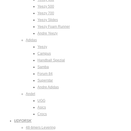
Yeezy 500
Yeezy 700
Yeezy Slides
Yeezy Foam Runner
Andre Yeezy
Adidas
Yeezy
Campus
Handball Spezial
Samba
Forum 84
Superstar
Andre Adidas
Andet
UGG
Asics
Crocs
UDFORSK
48-timers Levering