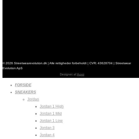
© 2026 Streetwearevolution.dk | Alle rettigheder forbeholdt | CVR: 43628704 | Streetwear
Evolution ApS
Designet af
Auxo
Main
FORSIDE
Menu
SNEAKERS
Jordan
Jordan 1 High
Jordan 1 Mid
Jordan 1 Low
Jordan 3
Jordan 4