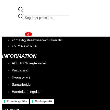
KONTAKT OS
Products
Streetwear Evolution ApS
search
Fjortenskæppevej 9 (Afhentning efter aftale)
4000 Roskilde
0
kontakt@streetwearevolution.dk
CVR: 43628704
INFORMATION
Altid 100% ægte varer
Prisgaranti
Hvem er vi?
Samarbejde
Handelsbetingelser
Privatlivspolitik
Cookiepolitik