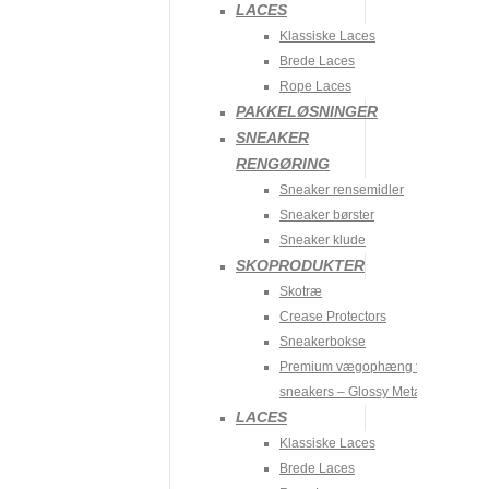
AIR FORCE 1 07 “TRIPLE WHITE”
LACES
Klassiske Laces
749
kr.
Fra:
949
kr.
Brede Laces
Rope Laces
PAKKELØSNINGER
JORDAN 1 MID “SHADOW”
SNEAKER
Fra:
2.199
kr.
RENGØRING
Sneaker rensemidler
Sneaker børster
JORDAN 1 MID “SMOKE GREY”
Sneaker klude
SKOPRODUKTER
Fra:
2.399
kr.
Skotræ
Crease Protectors
Sneakerbokse
TILBUD!
Premium vægophæng til
48T LEVERING
sneakers – Glossy Metalic
LACES
JORDAN 1 MID “CHICAGO WHITE 2020”
Klassiske Laces
Brede Laces
1.399
kr.
Fra:
1.899
kr.