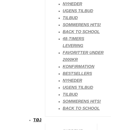
NYHEDER
UGENS TILBUD
48T LEVERING
TILBUD
SOMMERENS HITS!
SKOTRÆ – TRÆ
BACK TO SCHOOL
Fra:
39
kr.
48-TIMERS
LEVERING
FAVORITTER UNDER
48T LEVERING
2000KR
KONFIRMATION
HOT PINK LACES
BESTSELLERS
NYHEDER
19
kr.
UGENS TILBUD
TILBUD
SOMMERENS HITS!
48T LEVERING
BACK TO SCHOOL
SNEAKERGROUND SNEAKER CLEANING KIT
TØJ
45
kr.