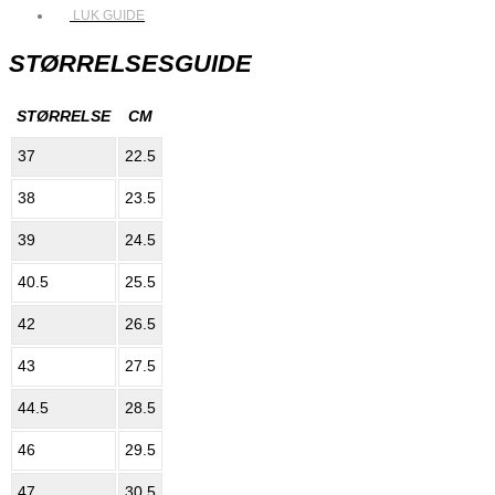
LUK GUIDE
STØRRELSESGUIDE
STØRRELSE
CM
37
22.5
38
23.5
39
24.5
40.5
25.5
42
26.5
43
27.5
44.5
28.5
46
29.5
47
30.5