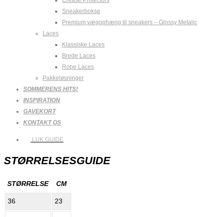
Sneakerbokse
Premium vægophæng til sneakers – Glossy Metalic
Laces
Klassiske Laces
Brede Laces
Rope Laces
Pakkeløsninger
SOMMERENS HITS!
INSPIRATION
GAVEKORT
KONTAKT OS
LUK GUIDE
STØRRELSESGUIDE
STØRRELSE
CM
36
23