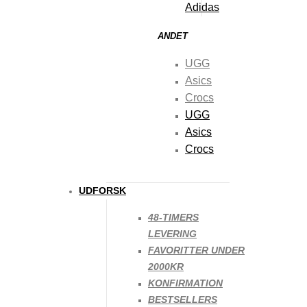
Adidas
ANDET
UGG
Asics
Crocs
UGG
Asics
Crocs
UDFORSK
48-TIMERS
48T LEVERING
LEVERING
FAVORITTER UNDER
SNEAKERCARE STARTERKIT SMALL – DELUXE
2000KR
KONFIRMATION
75
kr.
BESTSELLERS