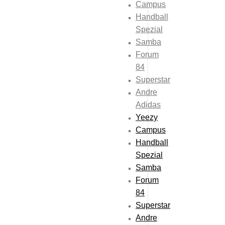
Campus
48-timers Levering
Handball
Spezial
RØDE LACES
Samba
19
kr.
Forum
84
Superstar
48T LEVERING
Andre
CREASE PROTECTORS
Adidas
Yeezy
Fra:
25
kr.
Campus
Handball
Spezial
Samba
Forum
84
Superstar
Andre