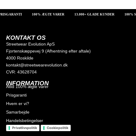
SGARANTI
100% ÆGTE VARER
13.000+ GLADE KUNDER
100% SIK
KONTAKT OS
Streetwear Evolution ApS
Fjortenskæppevej 9 (Afhentning efter aftale)
4000 Roskilde
kontakt@streetwearevolution.dk
CVR: 43628704
INFORMATION
Altid 100% ægte varer
Prisgaranti
Hvem er vi?
Samarbejde
Handelsbetingelser
Privatlivspolitik
Cookiepolitik