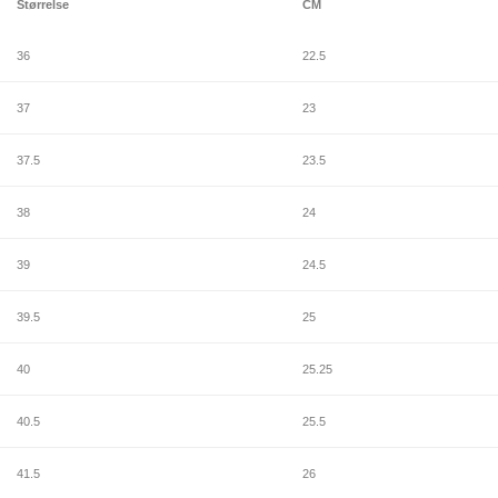
Størrelse
CM
36
22.5
37
23
37.5
23.5
38
24
39
24.5
39.5
25
40
25.25
I alt
0
kr.
Du har opnået gratis fragt! 🎉
40.5
25.5
Køb for
300
kr.
mere for gratis fragt
41.5
26