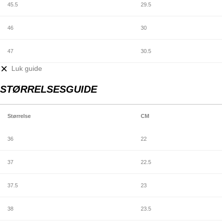
45.5
29.5
46
30
47
30.5
Luk guide
STØRRELSESGUIDE
Størrelse
CM
36
22
37
22.5
37.5
23
38
23.5