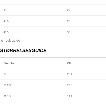
45
29
45.5
29.5
46.5
30
Luk guide
STØRRELSESGUIDE
Størrelse
CM
36
22.1
36 2/3
22.5
37 1/3
22.9