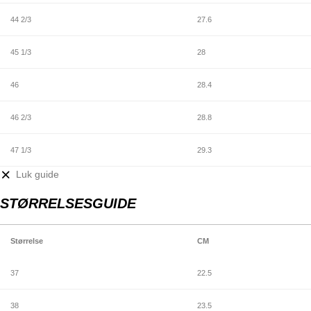
44 2/3
27.6
45 1/3
28
46
28.4
46 2/3
28.8
47 1/3
29.3
Luk guide
STØRRELSESGUIDE
Størrelse
CM
37
22.5
38
23.5