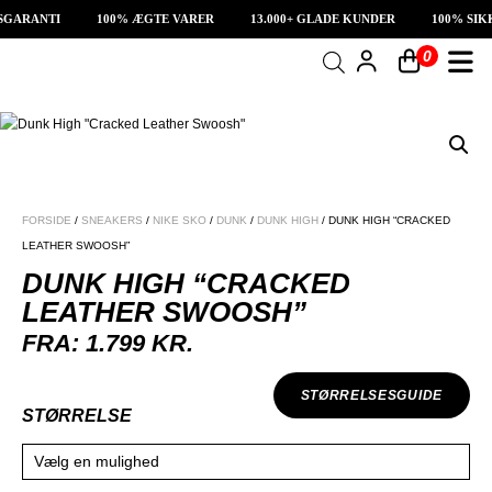
RANTI
100% ÆGTE VARER
13.000+ GLADE KUNDER
100% SIKKER
0
INDKØBSKURV
Fri fragt på sneakers
60 dages returret
Din kurv er tom.
FORSIDE
/
SNEAKERS
/
NIKE SKO
/
DUNK
/
DUNK HIGH
/ DUNK HIGH “CRACKED
LEATHER SWOOSH”
DUNK HIGH “CRACKED
LEATHER SWOOSH”
FRA:
1.799
KR.
STØRRELSESGUIDE
STØRRELSE
Vælg en mulighed