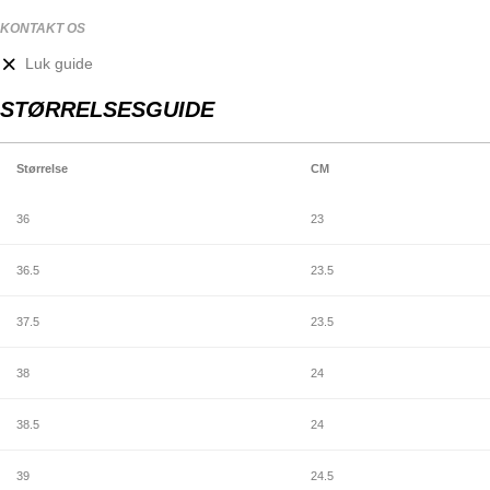
KONTAKT OS
Luk guide
STØRRELSESGUIDE
Størrelse
CM
36
23
36.5
23.5
37.5
23.5
38
24
38.5
24
39
24.5