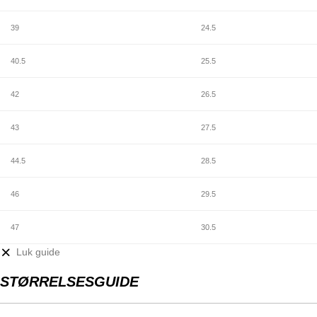
39
24.5
40.5
25.5
42
26.5
43
27.5
44.5
28.5
46
29.5
47
30.5
Luk guide
STØRRELSESGUIDE