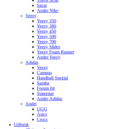
Travis Scott
Sacai
Andre Nike
Yeezy
Yeezy 350
Yeezy 380
Yeezy 450
Yeezy 500
Yeezy 700
Yeezy Slides
Yeezy Foam Runner
Andre Yeezy
Adidas
Yeezy
Campus
Handball Spezial
Samba
Forum 84
Superstar
Andre Adidas
Andet
UGG
Asics
Crocs
Udforsk