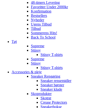
48-timers Levering
Favoritter Under 2000kr
Konfirmation
Bestsellers
Nyheder
Ugens Tilbud
Tilbud
Sommerens Hits!
Back To School
Tøj
Supreme
Stüssy
Stüssy T-shirts
Supreme
Stüssy
Stüssy T-shirts
Accessories & pleje
Sneaker Rengøring
Sneaker rensemidler
Sneaker børster
Sneaker klude
Skoprodukter
Skotræ
Crease Protectors
Sneakerbokse