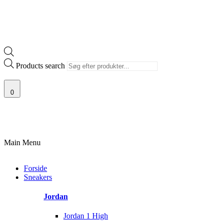
Products search
0
100% ÆGTE VARER
13.000+ GLADE KUNDER
100% SIKKER BETALI
Main Menu
Forside
Sneakers
Jordan
Jordan 1 High