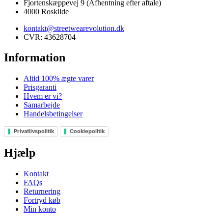
Fjortenskæppevej 9 (Afhentning efter aftale)
4000 Roskilde
kontakt@streetwearevolution.dk
CVR: 43628704
Information
Altid 100% ægte varer
Prisgaranti
Hvem er vi?
Samarbejde
Handelsbetingelser
Privatlivspolitik
Cookiepolitik
Hjælp
Kontakt
FAQs
Returnering
Fortryd køb
Min konto