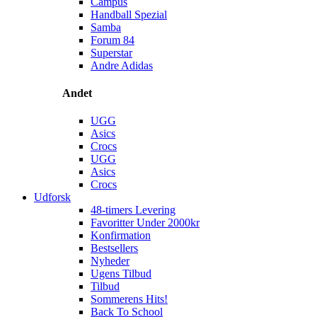
Campus
Handball Spezial
Samba
Forum 84
Superstar
Andre Adidas
Andet
UGG
Asics
Crocs
UGG
Asics
Crocs
Udforsk
48-timers Levering
Favoritter Under 2000kr
Konfirmation
Bestsellers
Nyheder
Ugens Tilbud
Tilbud
Sommerens Hits!
Back To School