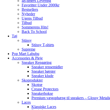
48-timers Levering
Favoritter Under 2000kr
Bestsellers
Nyheder
Ugens Tilbud
Tilbud
Sommerens Hits!
Back To School
Tøj
Stüssy
Stüssy T-shirts
Supreme
Pop Mart Labubu
Accessories & Pleje
Sneaker Rengøring
Sneaker rensemidler
Sneaker børster
Sneaker klude
Skoprodukter
Skotræ
Crease Protectors
Sneakerbokse
Premium vægophæng til sneakers – Glossy Metali
Laces
Klassiske Laces