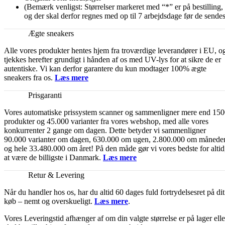
(Bemærk venligst: Størrelser markeret med “*” er på bestilling,
og der skal derfor regnes med op til 7 arbejdsdage før de sendes
Ægte sneakers
Alle vores produkter hentes hjem fra troværdige leverandører i EU, o
tjekkes herefter grundigt i hånden af os med UV-lys for at sikre de er
autentiske. Vi kan derfor garantere du kun modtager 100% ægte
sneakers fra os.
Læs mere
Prisgaranti
Vores automatiske prissystem scanner og sammenligner mere end 15
produkter og 45.000 varianter fra vores webshop, med alle vores
konkurrenter 2 gange om dagen. Dette betyder vi sammenligner
90.000 varianter om dagen, 630.000 om ugen, 2.800.000 om månede
og hele 33.480.000 om året! På den måde gør vi vores bedste for altid
at være de billigste i Danmark.
Læs mere
Retur & Levering
Når du handler hos os, har du altid 60 dages fuld fortrydelsesret på dit
køb – nemt og overskueligt.
Læs mere
.
Vores Leveringstid afhænger af om din valgte størrelse er på lager elle