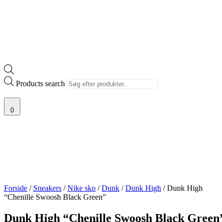
Products search
0
Forside
/
Sneakers
/
Nike sko
/
Dunk
/
Dunk High
/ Dunk High
“Chenille Swoosh Black Green”
Dunk High “Chenille Swoosh Black Green