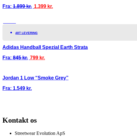
Fra:
1.899
kr.
1.399
kr.
TILBUD!
48T LEVERING
Adidas Handball Spezial Earth Strata
Fra:
845
kr.
799
kr.
Jordan 1 Low “Smoke Grey”
Fra:
1.549
kr.
100% ÆGTE VARER
13.000+ GLADE KUNDER
100% SIKKER BETA
Kontakt os
Streetwear Evolution ApS