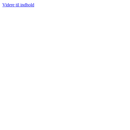
Videre til indhold
100% ÆGTE VARER
13.000+ GLADE KUNDER
100% SIKKER BETALI