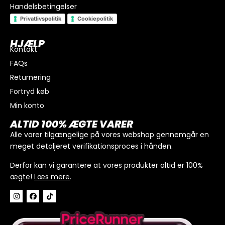
Handelsbetingelser
Privatlivspolitik
Cookiepolitik
HJÆLP
Kontakt
FAQs
Returnering
Fortryd køb
Min konto
I alt
0
kr.
ALTID 100% ÆGTE VARER
Køb for
300
kr.
mere for gratis fragt
Alle varer tilgængelige på vores webshop gennemgår en
meget detaljeret verifikationsproces i hånden.
GÅ TIL BETALING
Derfor kan vi garantere at vores produkter altid er 100%
ægte!
Læs mere
.