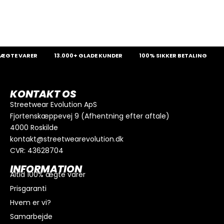
GTE VARER
13.000+ GLADE KUNDER
100% SIKKER BETALING
S
KONTAKT OS
Streetwear Evolution ApS
Fjortenskæppevej 9 (Afhentning efter aftale)
4000 Roskilde
kontakt@streetwearevolution.dk
CVR: 43628704
INFORMATION
Altid 100% ægte varer
Prisgaranti
Hvem er vi?
Samarbejde