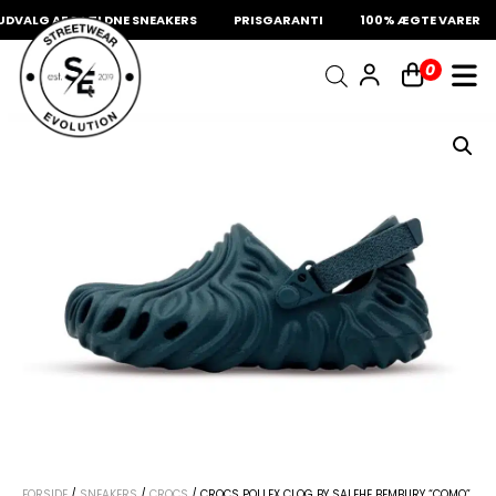
VALG AF SJÆLDNE SNEAKERS
PRISGARANTI
100% ÆGTE VARER
INDKØBSKURV
0
Fri fragt på sneakers
60 dages returret
Din kurv er tom.
FORSIDE
/
SNEAKERS
/
CROCS
/ CROCS POLLEX CLOG BY SALEHE BEMBURY “COMO”