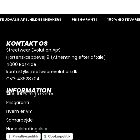
 UDVALG AF SJÆLDNE SNEAKERS
PRISGARANTI
100% ÆGTE VARER
KONTAKT OS
Streetwear Evolution ApS
Fjortenskæppevej 9 (Afhentning efter aftale)
4000 Roskilde
kontakt@streetwearevolution.dk
CVR: 43628704
INFORMATION
Altid 100% ægte varer
Prisgaranti
Hvem er vi?
Samarbejde
Handelsbetingelser
Privatlivspolitik
Cookiepolitik