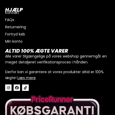
HJÆLP
Kontakt
FAQs
Returnering
Fortryd køb
Min konto
I alt
0
kr.
ALTID 100% ÆGTE VARER
Køb for
300
kr.
mere for gratis fragt
Alle varer tilgængelige på vores webshop gennemgår en
meget detaljeret verifikationsproces i hånden.
GÅ TIL BETALING
Derfor kan vi garantere at vores produkter altid er 100%
ægte!
Læs mere
.