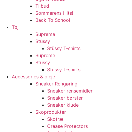
Tilbud
Sommerens Hits!
Back To School
Tøj
Supreme
Stüssy
Stüssy T-shirts
Supreme
Stüssy
Stüssy T-shirts
Accessories & pleje
Sneaker Rengøring
Sneaker rensemidler
Sneaker børster
Sneaker klude
Skoprodukter
Skotræ
Crease Protectors