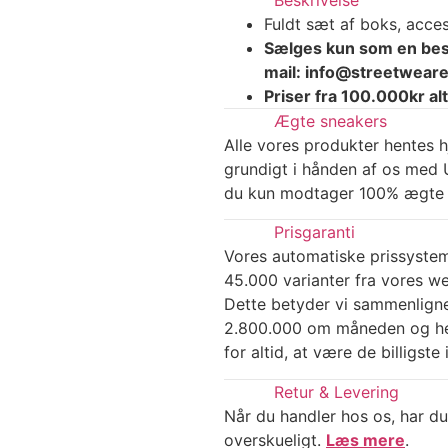
Fuldt sæt af boks, acce
Sælges kun som en besti
mail: info@streetwearev
Priser fra 100.000kr alt
Ægte sneakers
Alle vores produkter hentes h
grundigt i hånden af os med U
du kun modtager 100% ægte 
Prisgaranti
Vores automatiske prissyste
45.000 varianter fra vores w
Dette betyder vi sammenlign
2.800.000 om måneden og hel
for altid, at være de billigst
Retur & Levering
Når du handler hos os, har du
overskueligt.
Læs mere
.