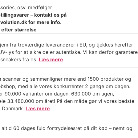
ssories, osv. medfølger
llingsvarer – kontakt os på
olution.dk for mere info.
 efter størrelse
jem fra troværdige leverandører i EU, og tjekkes herefter
V-lys for at sikre de er autentiske. Vi kan derfor garantere
sneakers fra os.
Læs mere
m scanner og sammenligner mere end 1500 produkter og
ebshop, med alle vores konkurrenter 2 gange om dagen.
er 90.000 varianter om dagen, 630.000 om ugen,
e 33.480.000 om året! På den måde gør vi vores bedste
e i Danmark.
Læs mere
 altid 60 dages fuld fortrydelsesret på dit køb – nemt og