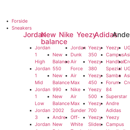
ARANTI
100% ÆGTE VARER
13.000+ GLADE KUNDER
100% SIKKE
Forside
Sneakers
Jordan
New
Nike
Yeezy
Adidas
Ande
balance
Jordan
Jordan
Yeezy
Yeezy
U
1
New
Dunk
350
Campus
As
High
Balance
Air
Yeezy
Handball
Cr
Jordan
550
Force
380
Spezial
U
1
New
Air
Yeezy
Samba
As
Mid
Balance
Max
450
Forum
Cr
Jordan
990
Nike
Yeezy
84
1
New
Air
500
Superstar
Low
Balance
Max
Yeezy
Andre
Jordan
2002
Sunder
700
Adidas
3
Andre
Off-
Yeezy
Yeezy
Jordan
New
White
Slides
Campus