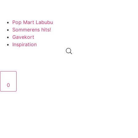
PRISGARANTI
100% ÆGTE VARER
13.000+ GLADE KUNDER
100
Pop Mart Labubu
Sommerens hits!
Gavekort
Inspiration
0