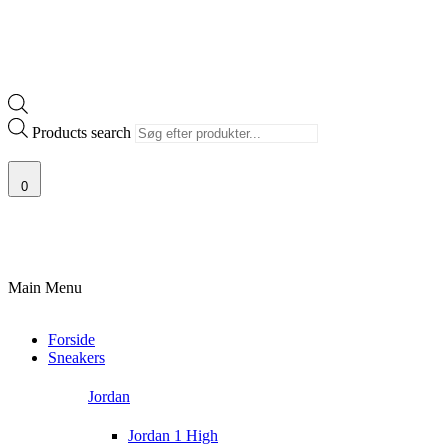
Products search
0
100% ÆGTE VARER
13.000+ GLADE KUNDER
100% SIKKER BETALIN
Main Menu
Forside
Sneakers
Jordan
Jordan 1 High