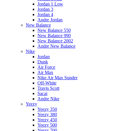
Jordan 1 Low
Jordan 3
Jordan 4
Andre Jordan
New Balance
New Balance 550
New Balance 990
New Balance 2002
Andre New Balance
Nike
Jordan
Dunk
Air Force
Air Max
Nike Air Max Sunder
Off-White
Travis Scott
Sacai
Andre Nike
Yeezy
Yeezy 350
Yeezy 380
Yeezy 450
Yeezy 500
Yeezy 700