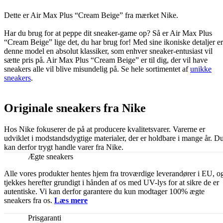
Dette er Air Max Plus “Cream Beige” fra mærket Nike.
Har du brug for at peppe dit sneaker-game op? Så er Air Max Plus
“Cream Beige” lige det, du har brug for! Med sine ikoniske detaljer er
denne model en absolut klassiker, som enhver sneaker-entusiast vil
sætte pris på. Air Max Plus “Cream Beige” er til dig, der vil have
sneakers alle vil blive misundelig på. Se hele sortimentet af
unikke
sneakers
.
Originale sneakers fra Nike
Hos Nike fokuserer de på at producere kvalitetsvarer. Varerne er
udviklet i modstandsdygtige materialer, der er holdbare i mange år. D
kan derfor trygt handle varer fra Nike.
Ægte sneakers
Alle vores produkter hentes hjem fra troværdige leverandører i EU, o
tjekkes herefter grundigt i hånden af os med UV-lys for at sikre de er
autentiske. Vi kan derfor garantere du kun modtager 100% ægte
sneakers fra os.
Læs mere
Prisgaranti