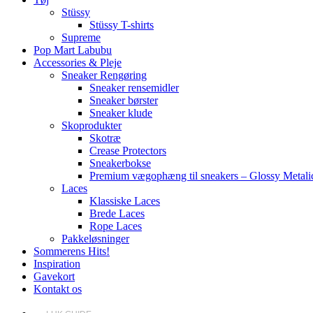
Stüssy
Stüssy T-shirts
Supreme
Pop Mart Labubu
Accessories & Pleje
Sneaker Rengøring
Sneaker rensemidler
Sneaker børster
Sneaker klude
Skoprodukter
Skotræ
Crease Protectors
Sneakerbokse
Premium vægophæng til sneakers – Glossy Metali
Laces
Klassiske Laces
Brede Laces
Rope Laces
Pakkeløsninger
Sommerens Hits!
Inspiration
Gavekort
Kontakt os