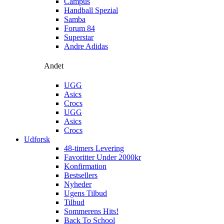
Campus
Handball Spezial
Samba
Forum 84
Superstar
Andre Adidas
Andet
UGG
Asics
Crocs
UGG
Asics
Crocs
Udforsk
48-timers Levering
Favoritter Under 2000kr
Konfirmation
Bestsellers
Nyheder
Ugens Tilbud
Tilbud
Sommerens Hits!
Back To School