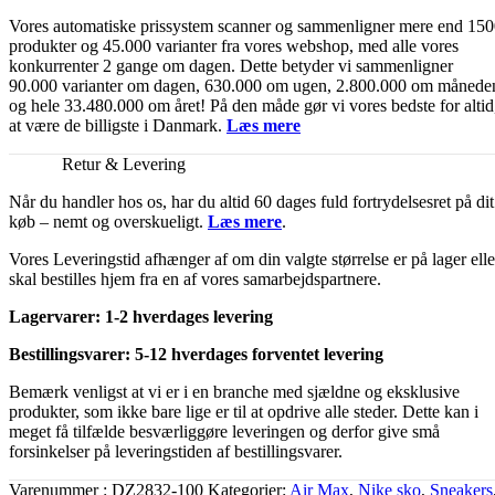
Vores automatiske prissystem scanner og sammenligner mere end 15
produkter og 45.000 varianter fra vores webshop, med alle vores
konkurrenter 2 gange om dagen. Dette betyder vi sammenligner
90.000 varianter om dagen, 630.000 om ugen, 2.800.000 om månede
og hele 33.480.000 om året! På den måde gør vi vores bedste for altid
at være de billigste i Danmark.
Læs mere
Retur & Levering
Når du handler hos os, har du altid 60 dages fuld fortrydelsesret på dit
køb – nemt og overskueligt.
Læs mere
.
Vores Leveringstid afhænger af om din valgte størrelse er på lager elle
skal bestilles hjem fra en af vores samarbejdspartnere.
Lagervarer: 1-2 hverdages levering
Bestillingsvarer: 5-12 hverdages forventet levering
Bemærk venligst at vi er i en branche med sjældne og eksklusive
produkter, som ikke bare lige er til at opdrive alle steder. Dette kan i
meget få tilfælde besværliggøre leveringen og derfor give små
forsinkelser på leveringstiden af bestillingsvarer.
Varenummer
DZ2832-100
Kategorier
Air Max
,
Nike sko
,
Sneakers