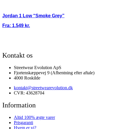
Jordan 1 Low “Smoke Grey”
Fra:
1.549
kr.
100% ÆGTE VARER
13.000+ GLADE KUNDER
100% SIKKER BETALI
Kontakt os
Streetwear Evolution ApS
Fjortenskæppevej 9 (Afhentning efter aftale)
4000 Roskilde
kontakt@streetwearevolution.dk
CVR: 43628704
Information
Altid 100% ægte varer
Prisgaranti
Hvem er vi?