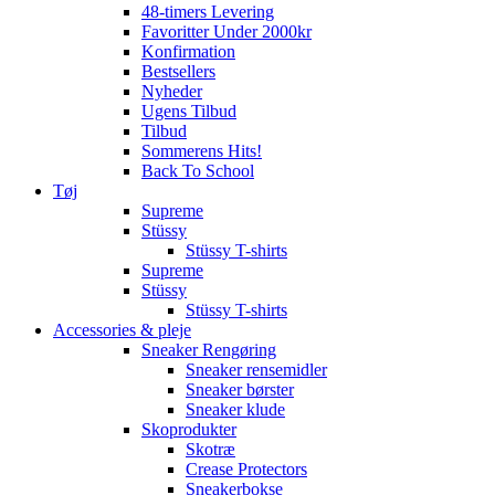
48-timers Levering
Favoritter Under 2000kr
Konfirmation
Bestsellers
Nyheder
Ugens Tilbud
Tilbud
Sommerens Hits!
Back To School
Tøj
Supreme
Stüssy
Stüssy T-shirts
Supreme
Stüssy
Stüssy T-shirts
Accessories & pleje
Sneaker Rengøring
Sneaker rensemidler
Sneaker børster
Sneaker klude
Skoprodukter
Skotræ
Crease Protectors
Sneakerbokse