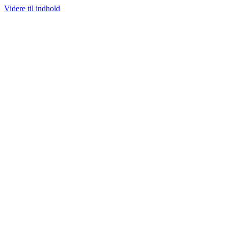
Videre til indhold
100% ÆGTE VARER
13.000+ GLADE KUNDER
100% SIKKER BETALIN