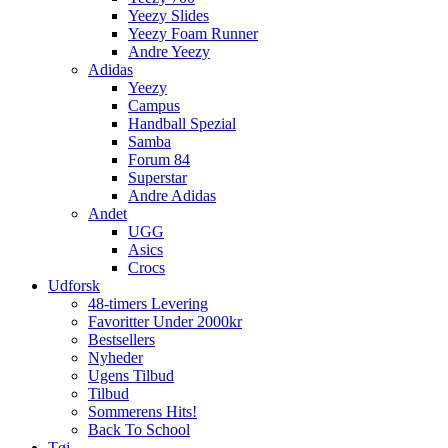
Yeezy Slides
Yeezy Foam Runner
Andre Yeezy
Adidas
Yeezy
Campus
Handball Spezial
Samba
Forum 84
Superstar
Andre Adidas
Andet
UGG
Asics
Crocs
Udforsk
48-timers Levering
Favoritter Under 2000kr
Bestsellers
Nyheder
Ugens Tilbud
Tilbud
Sommerens Hits!
Back To School
Tøj