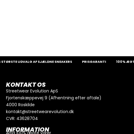
STØRSTE UDVALG AF SJÆLDNE SNEAKERS
PRISGARANTI
100% ÆGTE
KONTAKT OS
Streetwear Evolution ApS
Fjortenskæppevej 9 (Afhentning efter aftale)
4000 Roskilde
kontakt@streetwearevolution.dk
CVR: 43628704
INFORMATION
Altid 100% ægte varer