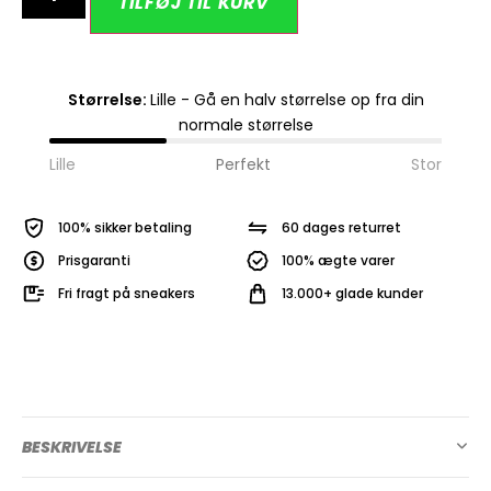
TILFØJ TIL KURV
Størrelse:
Lille - Gå en halv størrelse op fra din
normale størrelse
Lille
Perfekt
Stor
100% sikker betaling
60 dages returret
Prisgaranti
100% ægte varer
Fri fragt på sneakers
13.000+ glade kunder
BESKRIVELSE