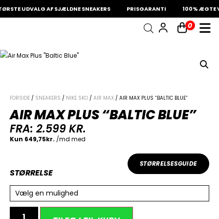
ØRSTE UDVALG AF SJÆLDNE SNEAKERS
PRISGARANTI
100% ÆGTE V
0
INDKØBSKURV
Fri fragt på sneakers
60 dages returret
Din kurv er tom.
FORSIDE
/
SNEAKERS
/
NIKE SKO
/
AIR MAX
/ AIR MAX PLUS “BALTIC BLUE”
AIR MAX PLUS “BALTIC BLUE”
FRA:
2.599
KR.
STØRRELSESGUIDE
STØRRELSE
Vælg en mulighed
Alternative: