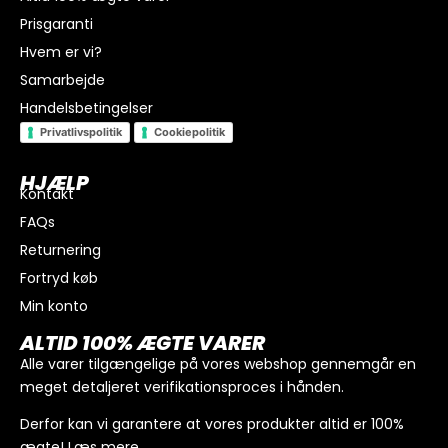
Prisgaranti
Hvem er vi?
Samarbejde
Handelsbetingelser
Privatlivspolitik
Cookiepolitik
HJÆLP
Kontakt
FAQs
I alt
0
kr.
Returnering
Køb for
300
kr.
mere for gratis fragt
Fortryd køb
GÅ TIL BETALING
Min konto
ALTID 100% ÆGTE VARER
Alle varer tilgængelige på vores webshop gennemgår en
meget detaljeret verifikationsproces i hånden.
Derfor kan vi garantere at vores produkter altid er 100%
ægte!
Læs mere
.