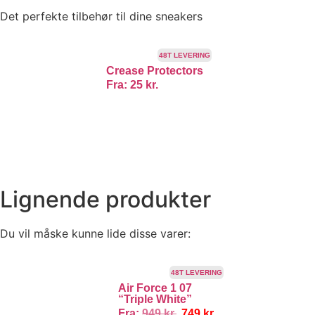
Det perfekte tilbehør til dine sneakers
48T LEVERING
Crease Protectors
Fra:
25
kr.
Lignende produkter
Du vil måske kunne lide disse varer:
TILBUD!
48T LEVERING
Air Force 1 07
“Triple White”
Fra:
949
kr.
749
kr.