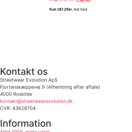
100% ÆGTE VARER
13.000+ GLADE KUNDER
100% SIKKER BETALI
Kontakt os
Streetwear Evolution ApS
Fjortenskæppevej 9 (Afhentning efter aftale)
4000 Roskilde
kontakt@streetwearevolution.dk
CVR: 43628704
Information
Altid 100% ægte varer