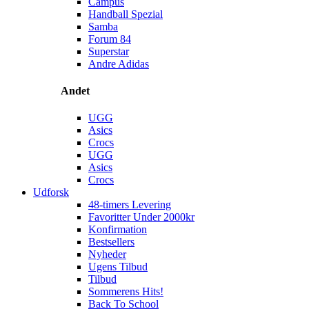
Campus
Handball Spezial
Samba
Forum 84
Superstar
Andre Adidas
Andet
UGG
Asics
Crocs
UGG
Asics
Crocs
Udforsk
48-timers Levering
Favoritter Under 2000kr
Konfirmation
Bestsellers
Nyheder
Ugens Tilbud
Tilbud
Sommerens Hits!
Back To School