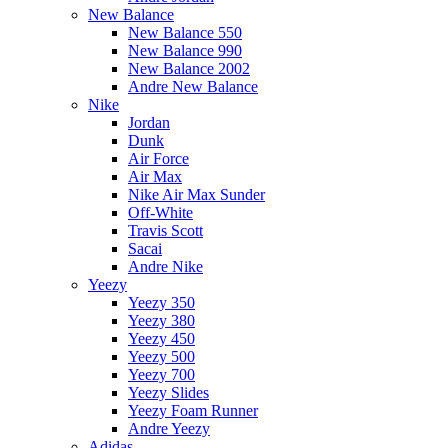
New Balance
New Balance 550
New Balance 990
New Balance 2002
Andre New Balance
Nike
Jordan
Dunk
Air Force
Air Max
Nike Air Max Sunder
Off-White
Travis Scott
Sacai
Andre Nike
Yeezy
Yeezy 350
Yeezy 380
Yeezy 450
Yeezy 500
Yeezy 700
Yeezy Slides
Yeezy Foam Runner
Andre Yeezy
Adidas