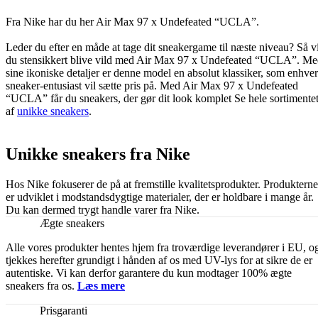
Fra Nike har du her Air Max 97 x Undefeated “UCLA”.
Leder du efter en måde at tage dit sneakergame til næste niveau? Så vi
du stensikkert blive vild med Air Max 97 x Undefeated “UCLA”. M
sine ikoniske detaljer er denne model en absolut klassiker, som enhver
sneaker-entusiast vil sætte pris på. Med Air Max 97 x Undefeated
“UCLA” får du sneakers, der gør dit look komplet Se hele sortimente
af
unikke sneakers
.
Unikke sneakers fra Nike
Hos Nike fokuserer de på at fremstille kvalitetsprodukter. Produkterne
er udviklet i modstandsdygtige materialer, der er holdbare i mange år.
Du kan dermed trygt handle varer fra Nike.
Ægte sneakers
Alle vores produkter hentes hjem fra troværdige leverandører i EU, o
tjekkes herefter grundigt i hånden af os med UV-lys for at sikre de er
autentiske. Vi kan derfor garantere du kun modtager 100% ægte
sneakers fra os.
Læs mere
Prisgaranti