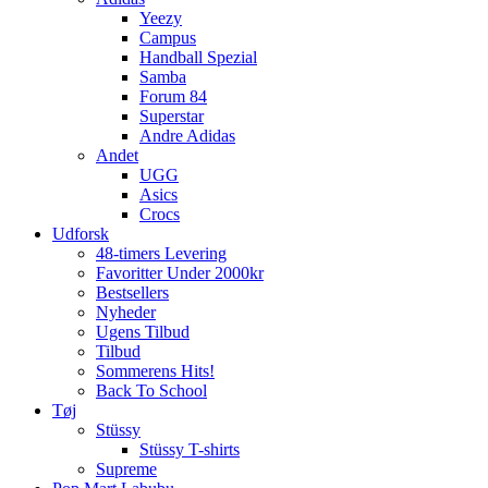
Yeezy
Campus
Handball Spezial
Samba
Forum 84
Superstar
Andre Adidas
Andet
UGG
Asics
Crocs
Udforsk
48-timers Levering
Favoritter Under 2000kr
Bestsellers
Nyheder
Ugens Tilbud
Tilbud
Sommerens Hits!
Back To School
Tøj
Stüssy
Stüssy T-shirts
Supreme