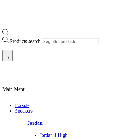
Products search
0
NTI
100% ÆGTE VARER
13.000+ GLADE KUNDER
100% SIKKER B
Main Menu
Forside
Sneakers
Jordan
Jordan 1 High