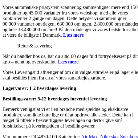
Vores automatiske prissystem scanner og sammenligner mere end 15
produkter og 45.000 varianter fra vores webshop, med alle vores
konkurrenter 2 gange om dagen. Dette betyder vi sammenligner
90.000 varianter om dagen, 630.000 om ugen, 2.800.000 om månede
og hele 33.480.000 om året! På den måde gør vi vores bedste for altid
at være de billigste i Danmark.
Læs mere
Retur & Levering
Når du handler hos os, har du altid 60 dages fuld fortrydelsesret på dit
køb – nemt og overskueligt.
Læs mere
.
Vores Leveringstid afhænger af om din valgte størrelse er på lager elle
skal bestilles hjem fra en af vores samarbejdspartnere.
Lagervarer: 1-2 hverdages levering
Bestillingsvarer: 5-12 hverdages forventet levering
Bemærk venligst at vi er i en branche med sjældne og eksklusive
produkter, som ikke bare lige er til at opdrive alle steder. Dette kan i
meget få tilfælde besværliggøre leveringen og derfor give små
forsinkelser på leveringstiden af bestillingsvarer.
Varenummer
DC4830-100
Kategorier
Air Max
,
Nike sko
,
Sneakers