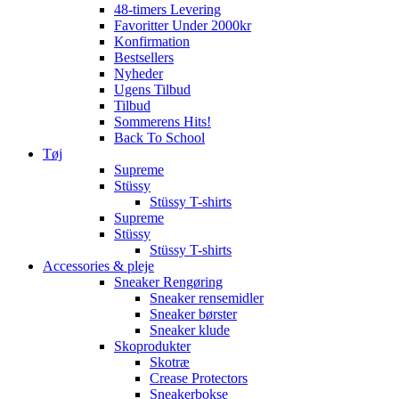
48-timers Levering
Favoritter Under 2000kr
Konfirmation
Bestsellers
Nyheder
Ugens Tilbud
Tilbud
Sommerens Hits!
Back To School
Tøj
Supreme
Stüssy
Stüssy T-shirts
Supreme
Stüssy
Stüssy T-shirts
Accessories & pleje
Sneaker Rengøring
Sneaker rensemidler
Sneaker børster
Sneaker klude
Skoprodukter
Skotræ
Crease Protectors
Sneakerbokse