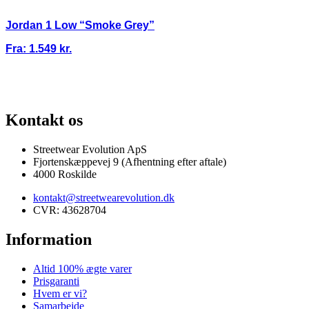
Jordan 1 Low “Smoke Grey”
Fra:
1.549
kr.
RANTI
100% ÆGTE VARER
13.000+ GLADE KUNDER
100% SIKKER
Kontakt os
Streetwear Evolution ApS
Fjortenskæppevej 9 (Afhentning efter aftale)
4000 Roskilde
kontakt@streetwearevolution.dk
CVR: 43628704
Information
Altid 100% ægte varer
Prisgaranti
Hvem er vi?
Samarbejde