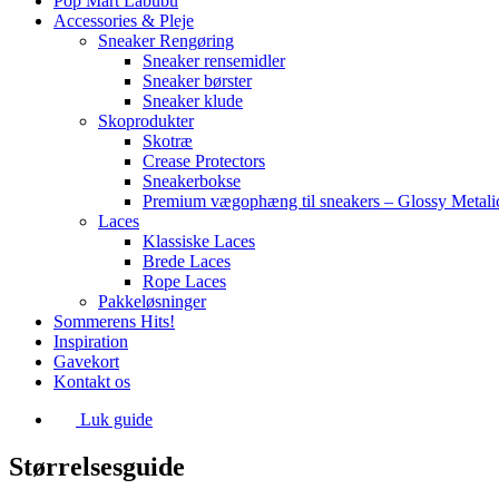
Pop Mart Labubu
Accessories & Pleje
Sneaker Rengøring
Sneaker rensemidler
Sneaker børster
Sneaker klude
Skoprodukter
Skotræ
Crease Protectors
Sneakerbokse
Premium vægophæng til sneakers – Glossy Metali
Laces
Klassiske Laces
Brede Laces
Rope Laces
Pakkeløsninger
Sommerens Hits!
Inspiration
Gavekort
Kontakt os
Luk guide
Størrelsesguide