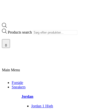
Products search
0
100% ÆGTE VARER
13.000+ GLADE KUNDER
100% SIKKER BETAL
Main Menu
Forside
Sneakers
Jordan
Jordan 1 High