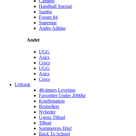
Campus
Handball Spezial
Samba
Forum 84
Superstar
Andre Adidas
Andet
UGG
Asics
Crocs
UGG
Asics
Crocs
Udforsk
48-timers Levering
Favoritter Under 2000kr
Konfirmation
Bestsellers
Nyheder
Ugens Tilbud
Tilbud
Sommerens Hits!
Back To School