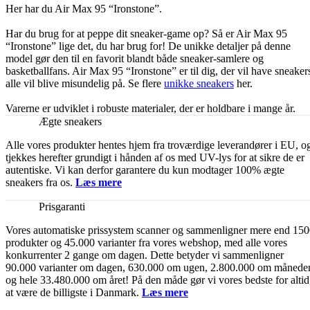
Her har du Air Max 95 “Ironstone”.
Har du brug for at peppe dit sneaker-game op? Så er Air Max 95
“Ironstone” lige det, du har brug for! De unikke detaljer på denne
model gør den til en favorit blandt både sneaker-samlere og
basketballfans. Air Max 95 “Ironstone” er til dig, der vil have sneaker
alle vil blive misundelig på. Se flere
unikke sneakers
her.
Varerne er udviklet i robuste materialer, der er holdbare i mange år.
Ægte sneakers
Alle vores produkter hentes hjem fra troværdige leverandører i EU, o
tjekkes herefter grundigt i hånden af os med UV-lys for at sikre de er
autentiske. Vi kan derfor garantere du kun modtager 100% ægte
sneakers fra os.
Læs mere
Prisgaranti
Vores automatiske prissystem scanner og sammenligner mere end 15
produkter og 45.000 varianter fra vores webshop, med alle vores
konkurrenter 2 gange om dagen. Dette betyder vi sammenligner
90.000 varianter om dagen, 630.000 om ugen, 2.800.000 om månede
og hele 33.480.000 om året! På den måde gør vi vores bedste for altid
at være de billigste i Danmark.
Læs mere