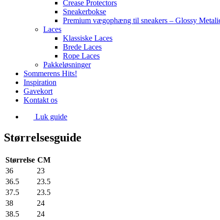
Crease Protectors
Sneakerbokse
Premium vægophæng til sneakers – Glossy Metali
Laces
Klassiske Laces
Brede Laces
Rope Laces
Pakkeløsninger
Sommerens Hits!
Inspiration
Gavekort
Kontakt os
Luk guide
Størrelsesguide
Størrelse
CM
36
23
36.5
23.5
37.5
23.5
38
24
38.5
24