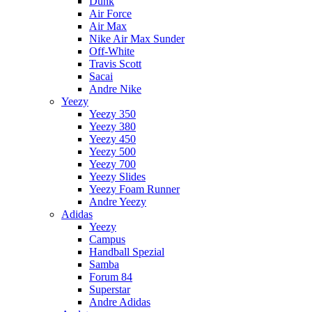
Dunk
Air Force
Air Max
Nike Air Max Sunder
Off-White
Travis Scott
Sacai
Andre Nike
Yeezy
Yeezy 350
Yeezy 380
Yeezy 450
Yeezy 500
Yeezy 700
Yeezy Slides
Yeezy Foam Runner
Andre Yeezy
Adidas
Yeezy
Campus
Handball Spezial
Samba
Forum 84
Superstar
Andre Adidas