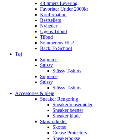
48-timers Levering
Favoritter Under 2000kr
Konfirmation
Bestsellers
Nyheder
Ugens Tilbud
Tilbud
Sommerens Hits!
Back To School
Tøj
Supreme
Stüssy
Stüssy T-shirts
Supreme
Stüssy
Stüssy T-shirts
Accessories & pleje
Sneaker Rengøring
Sneaker rensemidler
Sneaker børster
Sneaker klude
Skoprodukter
Skotræ
Crease Protectors
Sneakerbokse