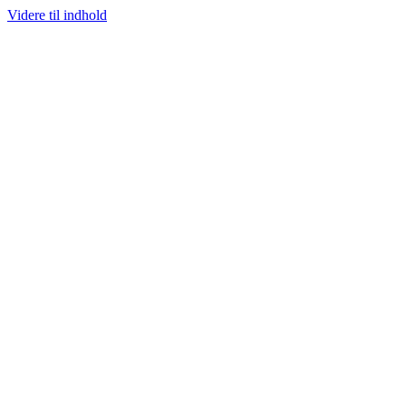
Videre til indhold
100% ÆGTE VARER
13.000+ GLADE KUNDER
100% SIKKER BETAL