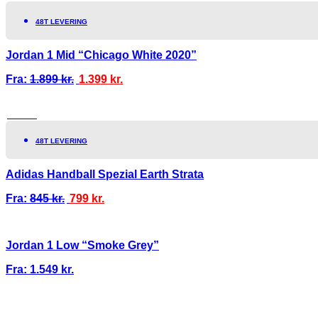
48T LEVERING
Jordan 1 Mid “Chicago White 2020”
Fra:
1.899
kr.
1.399
kr.
TILBUD!
48T LEVERING
Adidas Handball Spezial Earth Strata
Fra:
845
kr.
799
kr.
Jordan 1 Low “Smoke Grey”
Fra:
1.549
kr.
I
100% ÆGTE VARER
13.000+ GLADE KUNDER
100% SIKKER BET