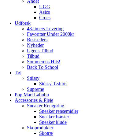
Andet
UGG
Asics
Crocs
Udforsk
48-timers Levering
Favoritter Under 2000kr
Bestsellers
Nyheder
Ugens Tilbud
Tilbud
Sommerens Hits!
Back To School
Tøj
Stüssy
Stüssy T-shirts
Supreme
Pop Mart Labubu
Accessories & Pleje
Sneaker Rengøring
Sneaker rensemidler
Sneaker børster
Sneaker klude
Skoprodukter
Skotræ