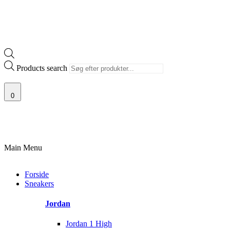
Products search
0
100% ÆGTE VARER
13.000+ GLADE KUNDER
100% SIKKER BETALI
Main Menu
Forside
Sneakers
Jordan
Jordan 1 High