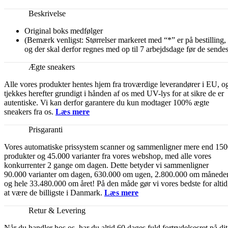
Beskrivelse
Original boks medfølger
(Bemærk venligst: Størrelser markeret med “*” er på bestilling,
og der skal derfor regnes med op til 7 arbejdsdage før de sendes
Ægte sneakers
Alle vores produkter hentes hjem fra troværdige leverandører i EU, o
tjekkes herefter grundigt i hånden af os med UV-lys for at sikre de er
autentiske. Vi kan derfor garantere du kun modtager 100% ægte
sneakers fra os.
Læs mere
Prisgaranti
Vores automatiske prissystem scanner og sammenligner mere end 15
produkter og 45.000 varianter fra vores webshop, med alle vores
konkurrenter 2 gange om dagen. Dette betyder vi sammenligner
90.000 varianter om dagen, 630.000 om ugen, 2.800.000 om månede
og hele 33.480.000 om året! På den måde gør vi vores bedste for altid
at være de billigste i Danmark.
Læs mere
Retur & Levering
Når du handler hos os, har du altid 60 dages fuld fortrydelsesret på dit