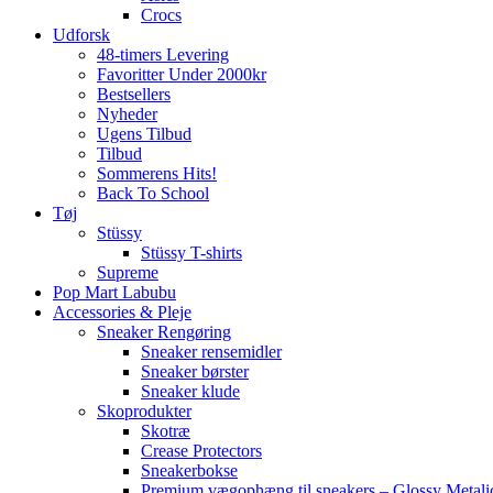
Crocs
Udforsk
48-timers Levering
Favoritter Under 2000kr
Bestsellers
Nyheder
Ugens Tilbud
Tilbud
Sommerens Hits!
Back To School
Tøj
Stüssy
Stüssy T-shirts
Supreme
Pop Mart Labubu
Accessories & Pleje
Sneaker Rengøring
Sneaker rensemidler
Sneaker børster
Sneaker klude
Skoprodukter
Skotræ
Crease Protectors
Sneakerbokse
Premium vægophæng til sneakers – Glossy Metali