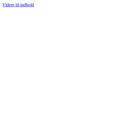
Videre til indhold
100% ÆGTE VARER
13.000+ GLADE KUNDER
100% SIKKER BETALI