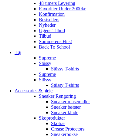
48-timers Levering
Favoritter Under 2000kr
Konfirmation
Bestsellers
Nyheder
Ugens Tilbud
Tilbud
Sommerens Hits!
Back To School
Tøj
Supreme
Stüssy
Stüssy T-shirts
Supreme
Stüssy
Stüssy T-shirts
Accessories & pleje
Sneaker Rengøring
Sneaker rensemidler
Sneaker børster
Sneaker klude
Skoprodukter
Skotræ
Crease Protectors
Sneakerbokse