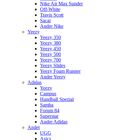
Nike Air Max Sunder
Off-White
Travis Scott
Sacai
Andre Nike
Yeezy
Yeezy 350
Yeezy 380
Yeezy 450
Yeezy 500
Yeezy 700
Yeezy Slides
Yeezy Foam Runner
Andre Yeezy
Adidas
Yeezy
Campus
Handball Spezial
Samba
Forum 84
Superstar
Andre Adidas
Andet
UGG
Asics