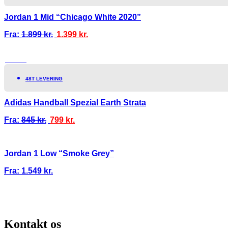
Jordan 1 Mid “Chicago White 2020”
Fra:
1.899
kr.
1.399
kr.
TILBUD!
48T LEVERING
Adidas Handball Spezial Earth Strata
Fra:
845
kr.
799
kr.
Jordan 1 Low “Smoke Grey”
Fra:
1.549
kr.
100% ÆGTE VARER
13.000+ GLADE KUNDER
100% SIKKER BETA
Kontakt os