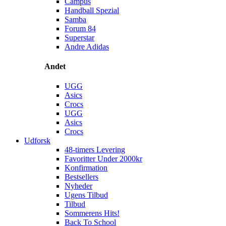
Campus
Handball Spezial
Samba
Forum 84
Superstar
Andre Adidas
Andet
UGG
Asics
Crocs
UGG
Asics
Crocs
Udforsk
48-timers Levering
Favoritter Under 2000kr
Konfirmation
Bestsellers
Nyheder
Ugens Tilbud
Tilbud
Sommerens Hits!
Back To School