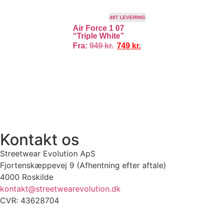
TILBUD!
48T LEVERING
Air Force 1 07
“Triple White”
Fra:
949
kr.
749
kr.
100% ÆGTE VARER
13.000+ GLADE KUNDER
100% SIKKER BETA
Kontakt os
Streetwear Evolution ApS
Fjortenskæppevej 9 (Afhentning efter aftale)
4000 Roskilde
kontakt@streetwearevolution.dk
CVR: 43628704