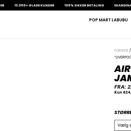
13.000+ GLADE KUNDER
100% SIKKER BETALING
SKANDINAVIE
POP MART LABUBU
FORSIDE
“LIVERPOO
AIR
JAM
FRA:
2
STØRR
Vælg 