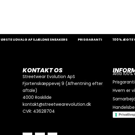
0
kr.
I alt
TE UDVALG AF SJÆLDNE SNEAKERS
PRISGARANTI
100% ÆGTE VAR
Køb for
300
kr.
mere for gratis fragt
GÅ TIL BETALING
KONTAKT OS
INFOR
Altid 100%
Streetwear Evolution ApS
Prisgaranti
Fjortenskæppevej 9 (Afhentning efter
aftale)
Hvem er v
4000 Roskilde
Samarbej
kontakt@streetwearevolution.dk
Handelsbet
CVR: 43628704
Privatlivsp