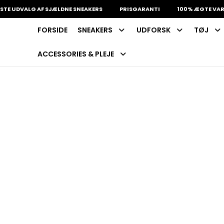
 UDVALG AF SJÆLDNE SNEAKERS
PRISGARANTI
100% ÆGTE VARER
FORSIDE
SNEAKERS
UDFORSK
TØJ
INDKØBSKURV
Fri fragt på sneakers
60 dages returret
ACCESSORIES & PLEJE
Din kurv er tom.