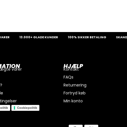
ER
13.000+ GLADE KUNDER
100% SIKKER BETALING
SKANDINAV
MATION
HJÆLP
 ægte varer
Kontakt
FAQs
i?
Returnering
de
Fortryd køb
ingelser
Min konto
olitik
Cookiepolitik