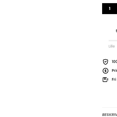
Lille
10
Pr
Fr
BESKRI