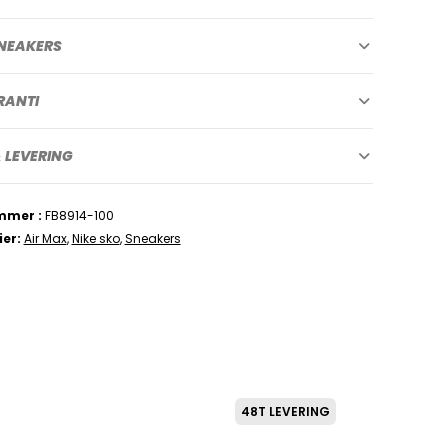
NEAKERS
RANTI
 LEVERING
mmer
FB8914-100
ier
Air Max
,
Nike sko
,
Sneakers
48T LEVERING