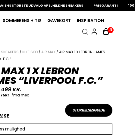
NS STØRSTE UDVALG AF SJÆLDNE SNEAKERS
PRISGARANTI
100% Æ
SOMMERENS HITS!
GAVEKORT
INSPIRATION
0
/
SNEAKERS
/
NIKE SKO
/
AIR MAX
/ AIR MAX 1 X LEBRON JAMES
L F.C.”
 MAX 1 X LEBRON
ES “LIVERPOOL F.C.”
.499
KR.
STØRRELSESGUIDE
ELSE
en mulighed