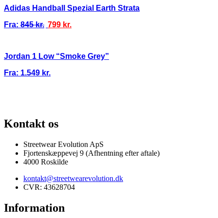
Adidas Handball Spezial Earth Strata
Fra:
845
kr.
799
kr.
Jordan 1 Low “Smoke Grey”
Fra:
1.549
kr.
E VARER
13.000+ GLADE KUNDER
100% SIKKER BETALING
SKAN
Kontakt os
Streetwear Evolution ApS
Fjortenskæppevej 9 (Afhentning efter aftale)
4000 Roskilde
kontakt@streetwearevolution.dk
CVR: 43628704
Information