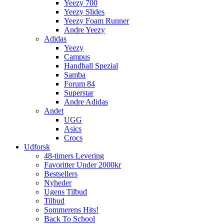
Yeezy 700
Yeezy Slides
Yeezy Foam Runner
Andre Yeezy
Adidas
Yeezy
Campus
Handball Spezial
Samba
Forum 84
Superstar
Andre Adidas
Andet
UGG
Asics
Crocs
Udforsk
48-timers Levering
Favoritter Under 2000kr
Bestsellers
Nyheder
Ugens Tilbud
Tilbud
Sommerens Hits!
Back To School