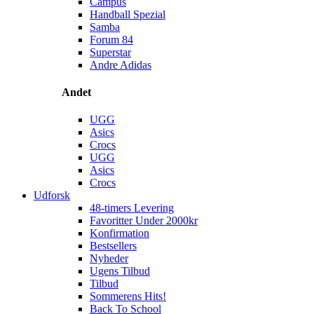
Campus
Handball Spezial
Samba
Forum 84
Superstar
Andre Adidas
Andet
UGG
Asics
Crocs
UGG
Asics
Crocs
Udforsk
48-timers Levering
Favoritter Under 2000kr
Konfirmation
Bestsellers
Nyheder
Ugens Tilbud
Tilbud
Sommerens Hits!
Back To School