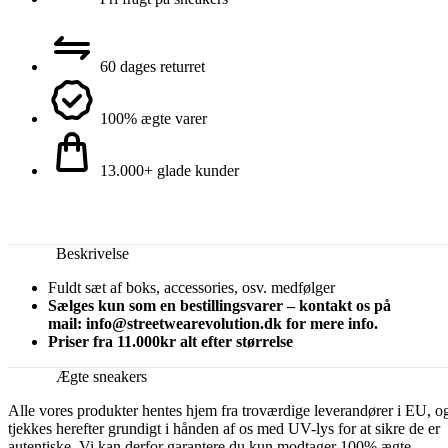
60 dages returret
100% ægte varer
13.000+ glade kunder
Beskrivelse
Fuldt sæt af boks, accessories, osv. medfølger
Sælges kun som en bestillingsvarer – kontakt os på
mail: info@streetwearevolution.dk for mere info.
Priser fra 11.000kr alt efter størrelse
Ægte sneakers
Alle vores produkter hentes hjem fra troværdige leverandører i EU, o
tjekkes herefter grundigt i hånden af os med UV-lys for at sikre de er
autentiske. Vi kan derfor garantere du kun modtager 100% ægte