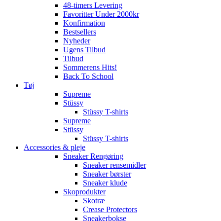
48-timers Levering
Favoritter Under 2000kr
Konfirmation
Bestsellers
Nyheder
Ugens Tilbud
Tilbud
Sommerens Hits!
Back To School
Tøj
Supreme
Stüssy
Stüssy T-shirts
Supreme
Stüssy
Stüssy T-shirts
Accessories & pleje
Sneaker Rengøring
Sneaker rensemidler
Sneaker børster
Sneaker klude
Skoprodukter
Skotræ
Crease Protectors
Sneakerbokse