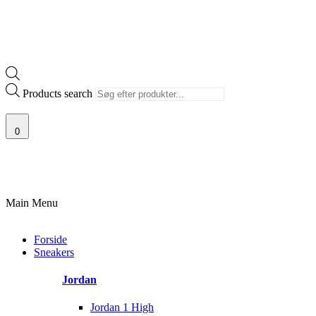
Products search
0
E VARER
13.000+ GLADE KUNDER
100% SIKKER BETALING
SKAND
Main Menu
Forside
Sneakers
Jordan
Jordan 1 High