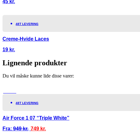
45
kr.
48T LEVERING
Creme-Hvide Laces
19
kr.
Lignende produkter
Du vil måske kunne lide disse varer:
TILBUD!
48T LEVERING
Air Force 1 07 “Triple White”
Fra:
949
kr.
749
kr.