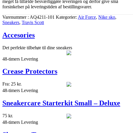
meget få tilfælde besværliggøre leveringen og derfor give små
forsinkelser på leveringstiden af bestillingsvarer.
Varenummer
AQ4211-101
Kategorier
Air Force
,
Nike sko
,
Sneakers
,
Travis Scott
Accesories
Det perfekte tilbehør til dine sneakers
48-timers Levering
Crease Protectors
Fra:
25
kr.
48-timers Levering
Sneakercare Starterkit Small – Deluxe
75
kr.
48-timers Levering