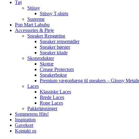
Tøj
Stüssy
Stüssy T-shirts
Supreme
Pop Mart Labubu
Accessories & Pleje
Sneaker Rengøring
Sneaker rensemidler
Sneaker børster
Sneaker klude
Skoprodukter
Skotræ
Crease Protectors
Sneakerbokse
Premium vægophæng til sneakers – Glossy Metali
Laces
Klassiske Laces
Brede Laces
Rope Laces
Pakkeløsninger
Sommerens Hits!
Inspiration
Gavekort
Kontakt os