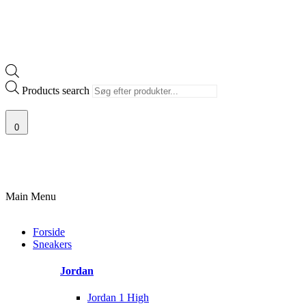
Products search
0
100% ÆGTE VARER
13.000+ GLADE KUNDER
100% SIKKER BETALING
Main Menu
Forside
Sneakers
Jordan
Jordan 1 High