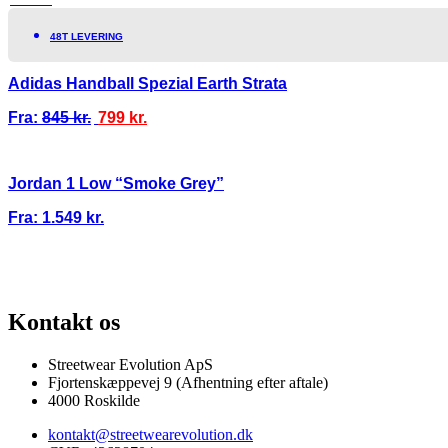
TILBUD!
48T LEVERING
Adidas Handball Spezial Earth Strata
Fra:
845
kr.
799
kr.
Jordan 1 Low “Smoke Grey”
Fra:
1.549
kr.
100% ÆGTE VARER
13.000+ GLADE KUNDER
100% SIKKER BETALIN
Kontakt os
Streetwear Evolution ApS
Fjortenskæppevej 9 (Afhentning efter aftale)
4000 Roskilde
kontakt@streetwearevolution.dk