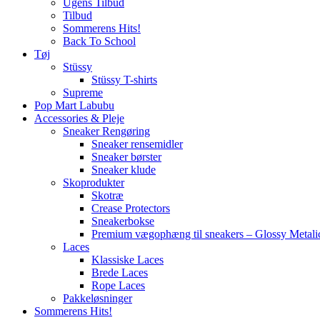
Ugens Tilbud
Tilbud
Sommerens Hits!
Back To School
Tøj
Stüssy
Stüssy T-shirts
Supreme
Pop Mart Labubu
Accessories & Pleje
Sneaker Rengøring
Sneaker rensemidler
Sneaker børster
Sneaker klude
Skoprodukter
Skotræ
Crease Protectors
Sneakerbokse
Premium vægophæng til sneakers – Glossy Metali
Laces
Klassiske Laces
Brede Laces
Rope Laces
Pakkeløsninger
Sommerens Hits!