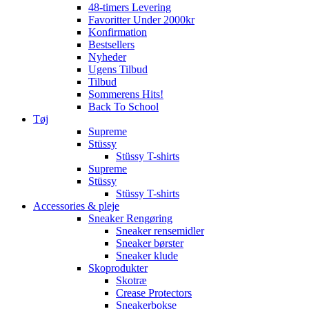
48-timers Levering
Favoritter Under 2000kr
Konfirmation
Bestsellers
Nyheder
Ugens Tilbud
Tilbud
Sommerens Hits!
Back To School
Tøj
Supreme
Stüssy
Stüssy T-shirts
Supreme
Stüssy
Stüssy T-shirts
Accessories & pleje
Sneaker Rengøring
Sneaker rensemidler
Sneaker børster
Sneaker klude
Skoprodukter
Skotræ
Crease Protectors
Sneakerbokse