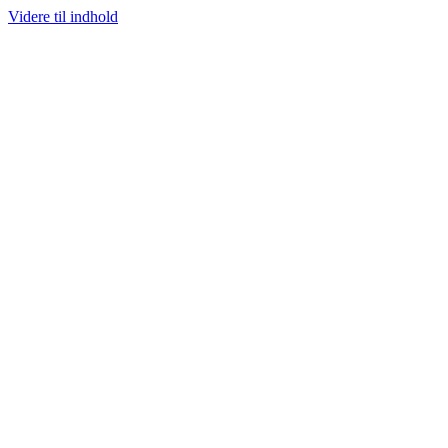
Videre til indhold
100% ÆGTE VARER
13.000+ GLADE KUNDER
100% SIKKER BETALING