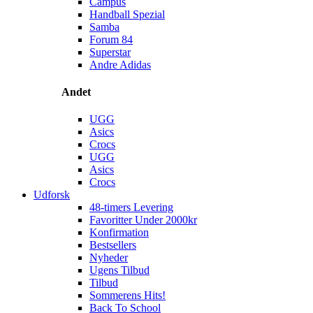
Campus
Handball Spezial
Samba
Forum 84
Superstar
Andre Adidas
Andet
UGG
Asics
Crocs
UGG
Asics
Crocs
Udforsk
48-timers Levering
Favoritter Under 2000kr
Konfirmation
Bestsellers
Nyheder
Ugens Tilbud
Tilbud
Sommerens Hits!
Back To School