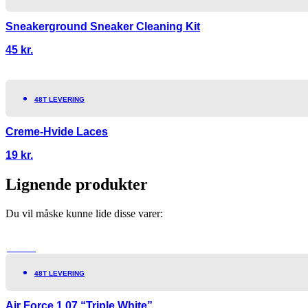
Sneakerground Sneaker Cleaning Kit
45
kr.
48T LEVERING
Creme-Hvide Laces
19
kr.
Lignende produkter
Du vil måske kunne lide disse varer:
TILBUD!
48T LEVERING
Air Force 1 07 “Triple White”