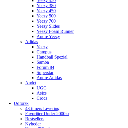
Yeezy 350
Yeezy 380
Yeezy 450
Yeezy 500
Yeezy 700
Yeezy Slides
Yeezy Foam Runner
Andre Yeezy
Adidas
Yeezy
Campus
Handball Spezial
Samba
Forum 84
Superstar
Andre Adidas
Andet
UGG
Asics
Crocs
Udforsk
48-timers Levering
Favoritter Under 2000kr
Bestsellers
Nyheder