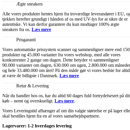
Ægte sneakers
Alle vores produkter hentes hjem fra troværdige leverandører i EU, o
tjekkes herefter grundigt i hånden af os med UV-lys for at sikre de er
autentiske. Vi kan derfor garantere du kun modtager 100% ægte
sneakers fra os.
Læs mere
Prisgaranti
Vores automatiske prissystem scanner og sammenligner mere end 15
produkter og 45.000 varianter fra vores webshop, med alle vores
konkurrenter 2 gange om dagen. Dette betyder vi sammenligner
90.000 varianter om dagen, 630.000 om ugen, 2.800.000 om månede
og hele 33.480.000 om året! På den måde gør vi vores bedste for altid
at være de billigste i Danmark.
Læs mere
Retur & Levering
Når du handler hos os, har du altid 60 dages fuld fortrydelsesret på dit
køb – nemt og overskueligt.
Læs mere
.
Vores Leveringstid afhænger af om din valgte størrelse er på lager elle
skal bestilles hjem fra en af vores samarbejdspartnere.
Lagervarer: 1-2 hverdages levering