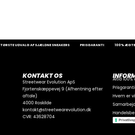
0
kr.
I alt
TE UDVALG AF SJÆLDNE SNEAKERS
PRISGARANTI
100% ÆGTE VAR
Køb for
300
kr.
mere for gratis fragt
GÅ TIL BETALING
KONTAKT OS
INFOR
Altid 100%
Streetwear Evolution ApS
Prisgaranti
Fjortenskæppevej 9 (Afhentning efter
aftale)
Hvem er v
4000 Roskilde
Samarbej
kontakt@streetwearevolution.dk
Handelsbet
CVR: 43628704
Privatlivsp