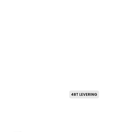
75
kr.
48T LEVERING