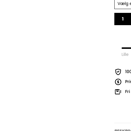
Vælg 
Lille
10
Pr
Fr
BESKRI