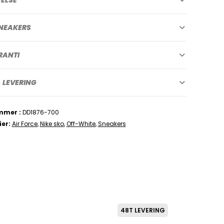
NEAKERS
RANTI
 LEVERING
mmer
DD1876-700
ier
Air Force
,
Nike sko
,
Off-White
,
Sneakers
48T LEVERING