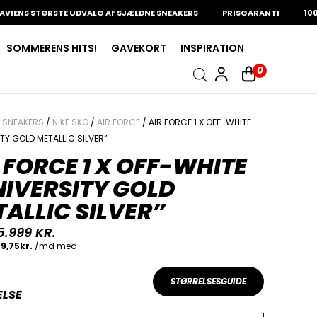
S STØRSTE UDVALG AF SJÆLDNE SNEAKERS
PRISGARANTI
100% ÆG
SOMMERENS HITS!
GAVEKORT
INSPIRATION
0
/
SNEAKERS
/
NIKE SKO
/
AIR FORCE
/ AIR FORCE 1 X OFF-WHITE
TY GOLD METALLIC SILVER”
 FORCE 1 X OFF-WHITE
IVERSITY GOLD
ALLIC SILVER”
5.999
KR.
STØRRELSESGUIDE
ELSE