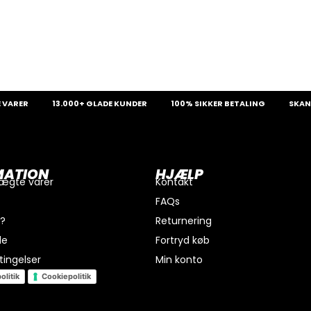
ER
13.000+ GLADE KUNDER
100% SIKKER BETALING
SKANDINAV
MATION
HJÆLP
 ægte varer
Kontakt
FAQs
i?
Returnering
de
Fortryd køb
ingelser
Min konto
olitik
Cookiepolitik