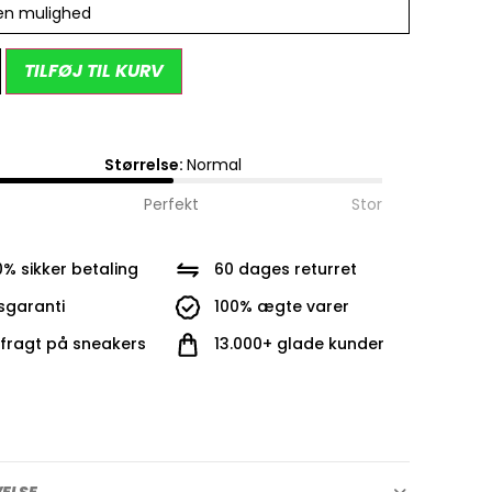
en mulighed
Alternative:
TILFØJ TIL KURV
Størrelse:
Normal
Perfekt
Stor
0% sikker betaling
60 dages returret
isgaranti
100% ægte varer
i fragt på sneakers
13.000+ glade kunder
VELSE