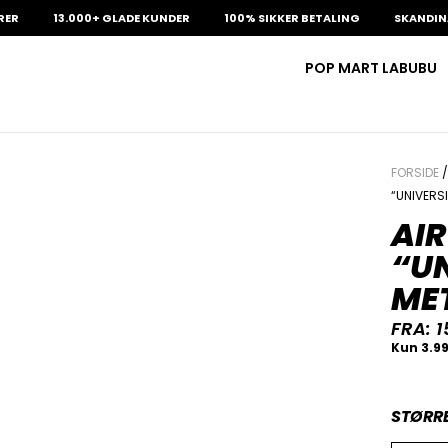
13.000+ GLADE KUNDER
100% SIKKER BETALING
SKANDINAVIEN
POP MART LABUBU
FORSIDE
“UNIVERSI
AIR
“UN
MET
FRA:
1
STØRR