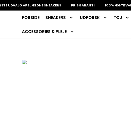
UDVALG AF SJÆLDNE SNEAKERS
PRISGARANTI
100% ÆGTE VARER
FORSIDE
SNEAKERS
UDFORSK
TØJ
INDKØBSKURV
Fri fragt på sneakers
60 dages returret
ACCESSORIES & PLEJE
Din kurv er tom.