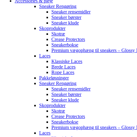
Accessories & pleje
Sneaker Rengøring
Sneaker rensemidler
Sneaker børster
Sneaker klude
Skoprodukter
Skotræ
Crease Protectors
Sneakerbokse
Premium vægophæng til sneakers – Glossy 
Laces
Klassiske Laces
Brede Laces
Rope Laces
Pakkeløsninger
Sneaker Rengøring
Sneaker rensemidler
Sneaker børster
Sneaker klude
Skoprodukter
Skotræ
Crease Protectors
Sneakerbokse
Premium vægophæng til sneakers – Glossy 
Laces