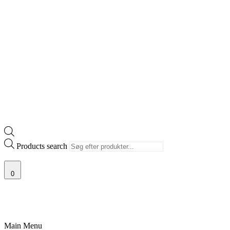
Products search
0
RISGARANTI
100% ÆGTE VARER
13.000+ GLADE KUNDER
100% 
Main Menu