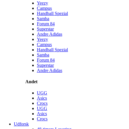
Yeezy
Campus
Handball Spezial
Samba
Forum 84
Superstar
Andre Adidas
Yeezy
Campus
Handball Spezial
Samba
Forum 84
Superstar
Andre Adidas
Andet
UGG
Asics
Crocs
UGG
Asics
Crocs
Udforsk