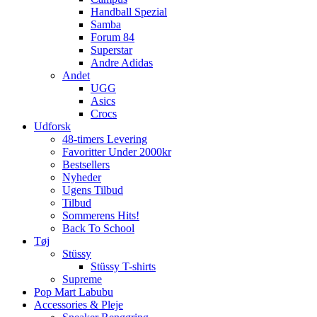
Handball Spezial
Samba
Forum 84
Superstar
Andre Adidas
Andet
UGG
Asics
Crocs
Udforsk
48-timers Levering
Favoritter Under 2000kr
Bestsellers
Nyheder
Ugens Tilbud
Tilbud
Sommerens Hits!
Back To School
Tøj
Stüssy
Stüssy T-shirts
Supreme
Pop Mart Labubu
Accessories & Pleje