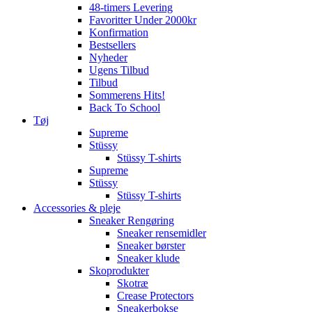
48-timers Levering
Favoritter Under 2000kr
Konfirmation
Bestsellers
Nyheder
Ugens Tilbud
Tilbud
Sommerens Hits!
Back To School
Tøj
Supreme
Stüssy
Stüssy T-shirts
Supreme
Stüssy
Stüssy T-shirts
Accessories & pleje
Sneaker Rengøring
Sneaker rensemidler
Sneaker børster
Sneaker klude
Skoprodukter
Skotræ
Crease Protectors
Sneakerbokse