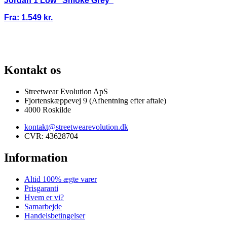
Jordan 1 Low “Smoke Grey”
Fra:
1.549
kr.
100% ÆGTE VARER
13.000+ GLADE KUNDER
100% SIKKER BETA
Kontakt os
Streetwear Evolution ApS
Fjortenskæppevej 9 (Afhentning efter aftale)
4000 Roskilde
kontakt@streetwearevolution.dk
CVR: 43628704
Information
Altid 100% ægte varer
Prisgaranti
Hvem er vi?
Samarbejde
Handelsbetingelser