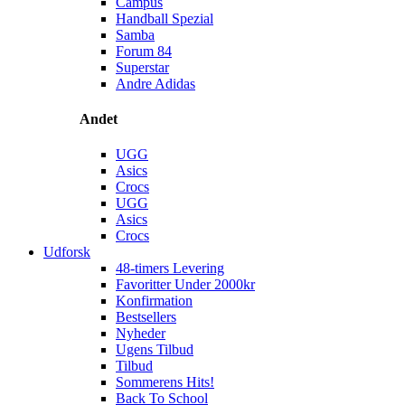
Campus
Handball Spezial
Samba
Forum 84
Superstar
Andre Adidas
Andet
UGG
Asics
Crocs
UGG
Asics
Crocs
Udforsk
48-timers Levering
Favoritter Under 2000kr
Konfirmation
Bestsellers
Nyheder
Ugens Tilbud
Tilbud
Sommerens Hits!
Back To School