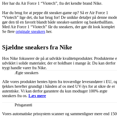
Her har du Air Force 1 “Viotech”, fra det kendte brand Nike.
Har du brug for at peppe dit sneaker-game op? Så er Air Force 1
“Viotech” lige det, du har brug for! De unikke detaljer på denne mode
gør den til en favorit blandt både sneaker-samlere og basketballfans.
Med Air Force 1 “Viotech” får du sneakers, der gør dit look komplet
Se flere
originale sneakers
her.
Sjældne sneakers fra Nike
Hos Nike fokuserer de på at udvikle kvalitetsprodukter. Produkterne e
udviklet i solide materialer, der er holdbare i mange år. Du kan derfor
trygt handle varer fra Nike.
Ægte sneakers
Alle vores produkter hentes hjem fra troværdige leverandører i EU, o
tjekkes herefter grundigt i hånden af os med UV-lys for at sikre de er
autentiske. Vi kan derfor garantere du kun modtager 100% ægte
sneakers fra os.
Læs mere
Prisgaranti
Vores automatiske prissystem scanner og sammenligner mere end 15