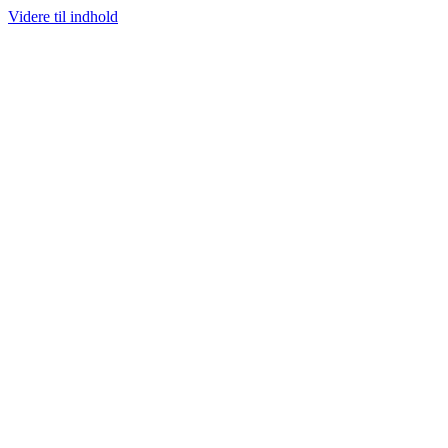
Videre til indhold
100% ÆGTE VARER
13.000+ GLADE KUNDER
100% SIKKER BETAL