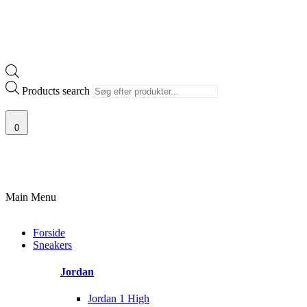
Products search
0
100% ÆGTE VARER
13.000+ GLADE KUNDER
100% SIKKER BETAL
Main Menu
Forside
Sneakers
Jordan
Jordan 1 High