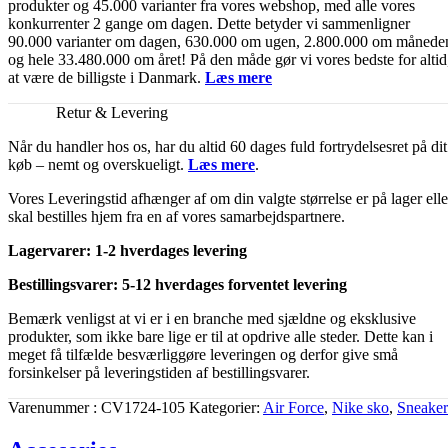
produkter og 45.000 varianter fra vores webshop, med alle vores
konkurrenter 2 gange om dagen. Dette betyder vi sammenligner
90.000 varianter om dagen, 630.000 om ugen, 2.800.000 om månede
og hele 33.480.000 om året! På den måde gør vi vores bedste for altid
at være de billigste i Danmark.
Læs mere
Retur & Levering
Når du handler hos os, har du altid 60 dages fuld fortrydelsesret på dit
køb – nemt og overskueligt.
Læs mere
.
Vores Leveringstid afhænger af om din valgte størrelse er på lager elle
skal bestilles hjem fra en af vores samarbejdspartnere.
Lagervarer: 1-2 hverdages levering
Bestillingsvarer: 5-12 hverdages forventet levering
Bemærk venligst at vi er i en branche med sjældne og eksklusive
produkter, som ikke bare lige er til at opdrive alle steder. Dette kan i
meget få tilfælde besværliggøre leveringen og derfor give små
forsinkelser på leveringstiden af bestillingsvarer.
Varenummer
CV1724-105
Kategorier
Air Force
,
Nike sko
,
Sneaker