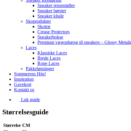
Sneaker Rengøring
Sneaker rensemidler
Sneaker børster
Sneaker klude
Skoprodukter
Skotræ
Crease Protectors
Sneakerbokse
Premium vægophæng til sneakers – Glossy Metali
Laces
Klassiske Laces
Brede Laces
Rope Laces
Pakkeløsninger
Sommerens Hits!
Inspiration
Gavekort
Kontakt os
Luk guide
Størrelsesguide
Størrelse
CM