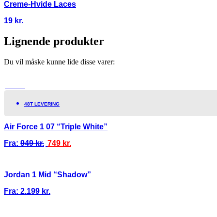
Creme-Hvide Laces
19
kr.
Lignende produkter
Du vil måske kunne lide disse varer:
TILBUD!
48T LEVERING
Air Force 1 07 “Triple White”
Fra:
949
kr.
749
kr.
Jordan 1 Mid “Shadow”
Fra:
2.199
kr.