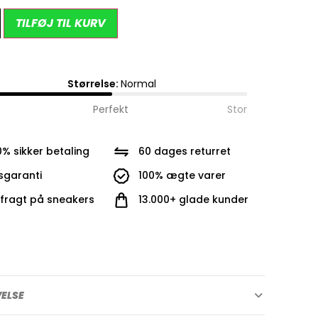
Alternative:
TILFØJ TIL KURV
Størrelse:
Normal
Perfekt
Stor
0% sikker betaling
60 dages returret
isgaranti
100% ægte varer
i fragt på sneakers
13.000+ glade kunder
VELSE