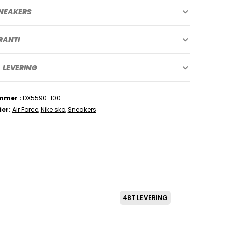
NEAKERS
RANTI
 LEVERING
mmer
DX5590-100
ier
Air Force
,
Nike sko
,
Sneakers
48T LEVERING