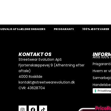
G AF SJÆLDNE SNEAKERS
PRISGARANTI
100% ÆGTE VARER
1
0
kr.
I alt
Køb for
300
kr.
mere for gratis fragt
KONTAKT OS
INFOR
GÅ TIL BETALING
Altid 100%
Streetwear Evolution ApS
Prisgaranti
Fjortenskæppevej 9 (Afhentning efter
aftale)
Hvem er v
4000 Roskilde
Samarbej
kontakt@streetwearevolution.dk
Handelsbet
CVR: 43628704
Privatlivsp