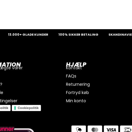
3.000+ GLADE KUNDER
100% SIKKER BETALING
SKANDINAVIENS ST
MATION
HJÆLP
 ægte varer
Kontakt
FAQs
i?
Returnering
de
Fortryd køb
ingelser
Min konto
olitik
Cookiepolitik