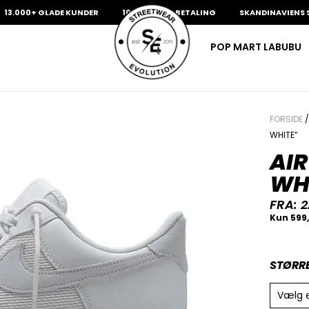
00+ GLADE KUNDER
100% SIKKER BETALING
SKANDINAVIENS STØRS
POP MART LABUBU
FORSIDE
WHITE”
AIR
WH
FRA:
2
STØRR
Vælg 