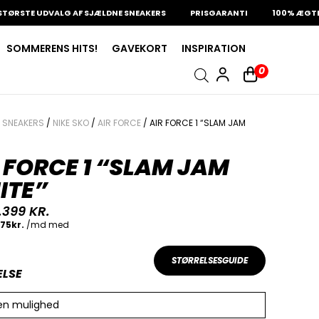
TE UDVALG AF SJÆLDNE SNEAKERS
PRISGARANTI
100% ÆGTE VARE
SOMMERENS HITS!
GAVEKORT
INSPIRATION
0
/
SNEAKERS
/
NIKE SKO
/
AIR FORCE
/ AIR FORCE 1 “SLAM JAM
 FORCE 1 “SLAM JAM
ITE”
.399
KR.
STØRRELSESGUIDE
ELSE
en mulighed