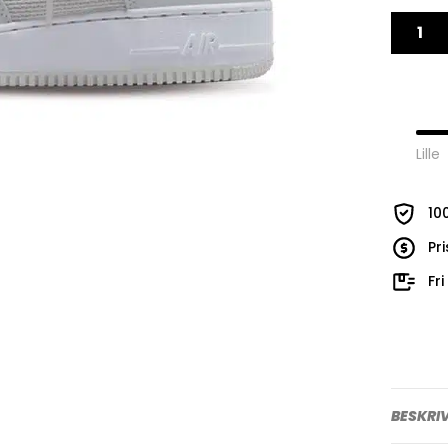
Lille
10
Pr
Fr
BESKRI