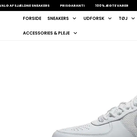
F SJÆLDNE SNEAKERS
PRISGARANTI
100% ÆGTE VARER
13.0
FORSIDE
SNEAKERS
UDFORSK
TØJ
INDKØBSKURV
Fri fragt på sneakers
60 dages returret
ACCESSORIES & PLEJE
Din kurv er tom.