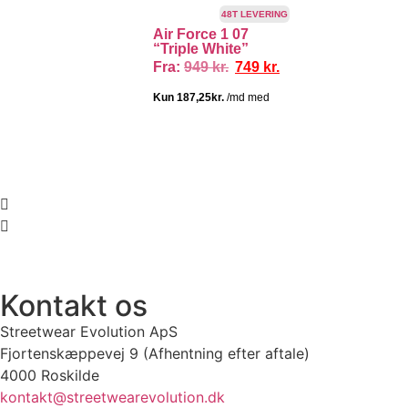
TILBUD!
48T LEVERING
Air Force 1 07
“Triple White”
Fra:
949
kr.
749
kr.
 SNEAKERS
PRISGARANTI
100% ÆGTE VARER
13.000+ GLADE K
Kontakt os
Streetwear Evolution ApS
Fjortenskæppevej 9 (Afhentning efter aftale)
4000 Roskilde
kontakt@streetwearevolution.dk