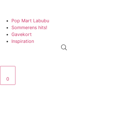
PRISGARANTI
100% ÆGTE VARER
13.000+ GLADE KUNDER
100%
Pop Mart Labubu
Sommerens hits!
Gavekort
Inspiration
0