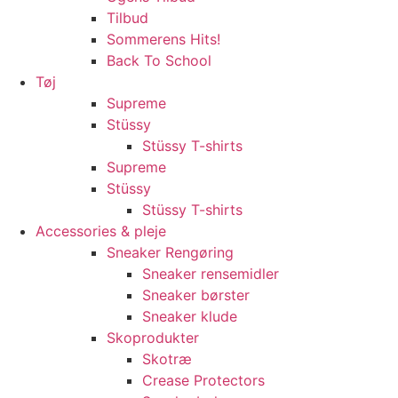
Tilbud
Sommerens Hits!
Back To School
Tøj
Supreme
Stüssy
Stüssy T-shirts
Supreme
Stüssy
Stüssy T-shirts
Accessories & pleje
Sneaker Rengøring
Sneaker rensemidler
Sneaker børster
Sneaker klude
Skoprodukter
Skotræ
Crease Protectors