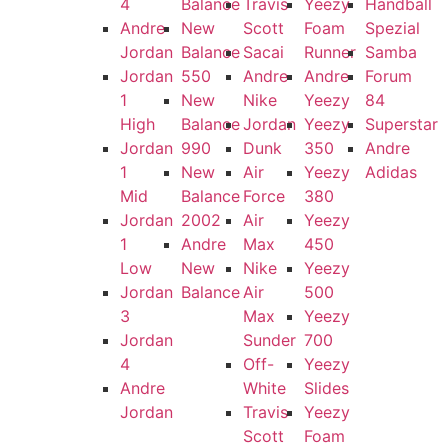
4
Balance
Travis
Yeezy
Handball
Andre
New
Scott
Foam
Spezial
Jordan
Balance
Sacai
Runner
Samba
Jordan
550
Andre
Andre
Forum
1
New
Nike
Yeezy
84
High
Balance
Jordan
Yeezy
Superstar
Jordan
990
Dunk
350
Andre
1
New
Air
Yeezy
Adidas
Mid
Balance
Force
380
Jordan
2002
Air
Yeezy
1
Andre
Max
450
Low
New
Nike
Yeezy
Jordan
Balance
Air
500
3
Max
Yeezy
Jordan
Sunder
700
4
Off-
Yeezy
Andre
White
Slides
Jordan
Travis
Yeezy
Scott
Foam