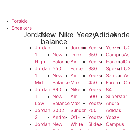
ANTI
100% ÆGTE VARER
13.000+ GLADE KUNDER
100% SIKKER
Forside
Sneakers
Jordan
New
Nike
Yeezy
Adidas
Ande
balance
Jordan
Jordan
Yeezy
Yeezy
U
1
New
Dunk
350
Campus
As
High
Balance
Air
Yeezy
Handball
Cr
Jordan
550
Force
380
Spezial
U
1
New
Air
Yeezy
Samba
As
Mid
Balance
Max
450
Forum
Cr
Jordan
990
Nike
Yeezy
84
1
New
Air
500
Superstar
Low
Balance
Max
Yeezy
Andre
Jordan
2002
Sunder
700
Adidas
3
Andre
Off-
Yeezy
Yeezy
Jordan
New
White
Slides
Campus