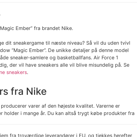
.
“Magic Ember” fra brandet Nike.
e dit sneakergame til næste niveau? Så vil du uden tvivl
hadow “Magic Ember”. De unikke detaljer på denne model
 både sneaker-samlere og basketballfans. Air Force 1
g, der vil have sneakers alle vil blive misundelig på. Se
ne sneakers
.
s fra Nike
 producerer varer af den højeste kvalitet. Varerne er
der holder i mange år. Du kan altså trygt købe produkter fra
jem fra troværdige leverandører i EU, og tjekkes herefter