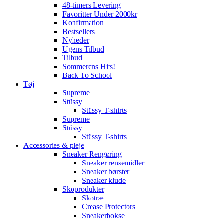
48-timers Levering
Favoritter Under 2000kr
Konfirmation
Bestsellers
Nyheder
Ugens Tilbud
Tilbud
Sommerens Hits!
Back To School
Tøj
Supreme
Stüssy
Stüssy T-shirts
Supreme
Stüssy
Stüssy T-shirts
Accessories & pleje
Sneaker Rengøring
Sneaker rensemidler
Sneaker børster
Sneaker klude
Skoprodukter
Skotræ
Crease Protectors
Sneakerbokse