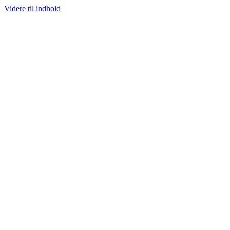
Videre til indhold
100% ÆGTE VARER
13.000+ GLADE KUNDER
100% SIKKER BETALI