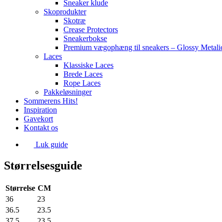
Sneaker klude
Skoprodukter
Skotræ
Crease Protectors
Sneakerbokse
Premium vægophæng til sneakers – Glossy Metali
Laces
Klassiske Laces
Brede Laces
Rope Laces
Pakkeløsninger
Sommerens Hits!
Inspiration
Gavekort
Kontakt os
Luk guide
Størrelsesguide
Størrelse
CM
36
23
36.5
23.5
37.5
23.5