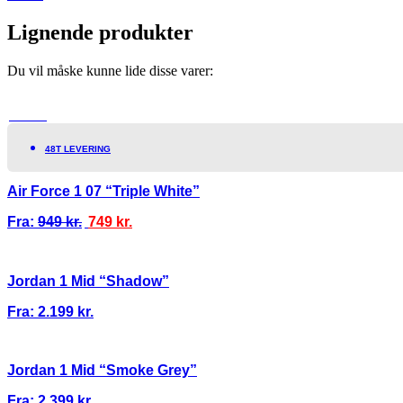
Lignende produkter
Du vil måske kunne lide disse varer:
TILBUD!
48T LEVERING
Air Force 1 07 “Triple White”
Fra:
949
kr.
749
kr.
Jordan 1 Mid “Shadow”
Fra:
2.199
kr.
Jordan 1 Mid “Smoke Grey”
Fra:
2.399
kr.