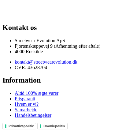
100% ÆGTE VARER
13.000+ GLADE KUNDER
100% SIKKER BETAL
Kontakt os
Streetwear Evolution ApS
Fjortenskæppevej 9 (Afhentning efter aftale)
4000 Roskilde
kontakt@streetwearevolution.dk
CVR: 43628704
Information
Altid 100% ægte varer
Prisgaranti
Hvem er vi?
Samarbejde
Handelsbetingelser
Privatlivspolitik
Cookiepolitik