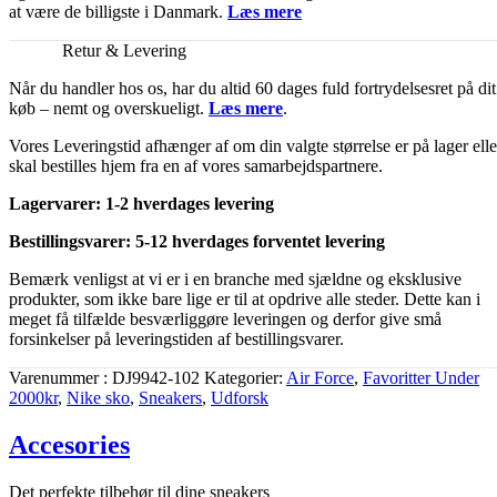
at være de billigste i Danmark.
Læs mere
Retur & Levering
Når du handler hos os, har du altid 60 dages fuld fortrydelsesret på dit
køb – nemt og overskueligt.
Læs mere
.
Vores Leveringstid afhænger af om din valgte størrelse er på lager elle
skal bestilles hjem fra en af vores samarbejdspartnere.
Lagervarer: 1-2 hverdages levering
Bestillingsvarer: 5-12 hverdages forventet levering
Bemærk venligst at vi er i en branche med sjældne og eksklusive
produkter, som ikke bare lige er til at opdrive alle steder. Dette kan i
meget få tilfælde besværliggøre leveringen og derfor give små
forsinkelser på leveringstiden af bestillingsvarer.
Varenummer
DJ9942-102
Kategorier
Air Force
,
Favoritter Under
2000kr
,
Nike sko
,
Sneakers
,
Udforsk
Accesories
Det perfekte tilbehør til dine sneakers