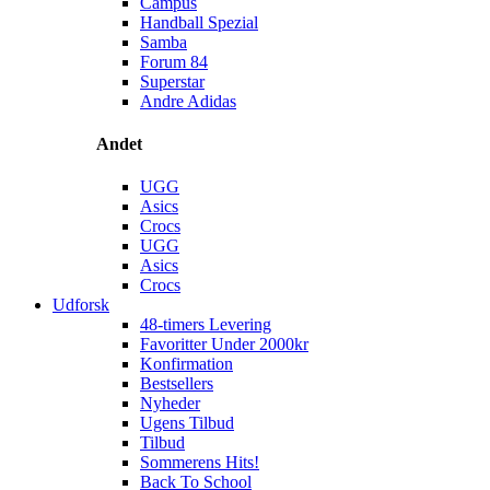
Campus
Handball Spezial
Samba
Forum 84
Superstar
Andre Adidas
Andet
UGG
Asics
Crocs
UGG
Asics
Crocs
Udforsk
48-timers Levering
Favoritter Under 2000kr
Konfirmation
Bestsellers
Nyheder
Ugens Tilbud
Tilbud
Sommerens Hits!
Back To School