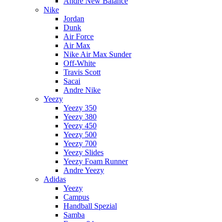
Andre New Balance
Nike
Jordan
Dunk
Air Force
Air Max
Nike Air Max Sunder
Off-White
Travis Scott
Sacai
Andre Nike
Yeezy
Yeezy 350
Yeezy 380
Yeezy 450
Yeezy 500
Yeezy 700
Yeezy Slides
Yeezy Foam Runner
Andre Yeezy
Adidas
Yeezy
Campus
Handball Spezial
Samba