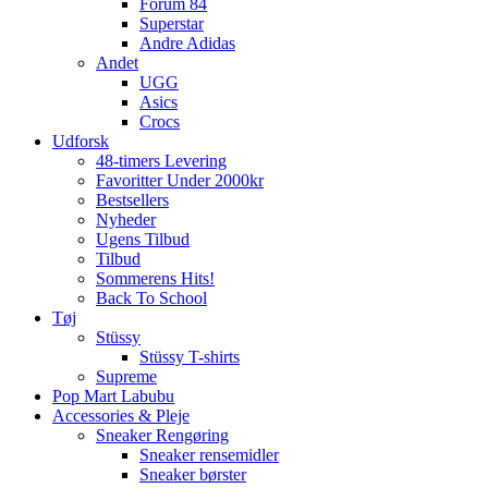
Forum 84
Superstar
Andre Adidas
Andet
UGG
Asics
Crocs
Udforsk
48-timers Levering
Favoritter Under 2000kr
Bestsellers
Nyheder
Ugens Tilbud
Tilbud
Sommerens Hits!
Back To School
Tøj
Stüssy
Stüssy T-shirts
Supreme
Pop Mart Labubu
Accessories & Pleje
Sneaker Rengøring
Sneaker rensemidler
Sneaker børster