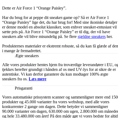
Dette er Air Force 1 “Orange Paisley”.
Har du brug for at peppe dit sneaker-game op? Så er Air Force 1
“Orange Paisley” lige det, du har brug for! Med sine ikoniske detaljer
er denne model en absolut klassiker, som enhver sneaker-entusiast vil
sætte pris på. Air Force 1 “Orange Paisley” er til dig, der vil have
sneakers alle vil blive misundelig på. Se flere
sjældne sneakers
her.
Produkternes materialer er ekstremt robuste, så du kan få glæde af de
i mange år fremadrettet.
Ægte sneakers
Alle vores produkter hentes hjem fra troværdige leverandører i EU, o
tjekkes herefter grundigt i hånden af os med UV-lys for at sikre de er
autentiske. Vi kan derfor garantere du kun modtager 100% ægte
sneakers fra os.
Læs mere
Prisgaranti
Vores automatiske prissystem scanner og sammenligner mere end 15
produkter og 45.000 varianter fra vores webshop, med alle vores
konkurrenter 2 gange om dagen. Dette betyder vi sammenligner
90.000 varianter om dagen, 630.000 om ugen, 2.800.000 om månede
og hele 33.480.000 om året! På den måde gør vi vores bedste for altid