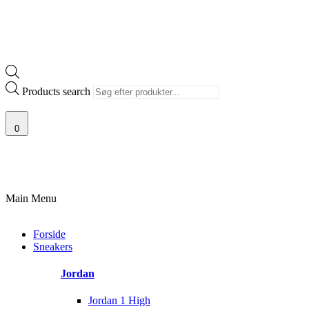
Products search
0
100% ÆGTE VARER
13.000+ GLADE KUNDER
100% SIKKER BETALI
Main Menu
Forside
Sneakers
Jordan
Jordan 1 High