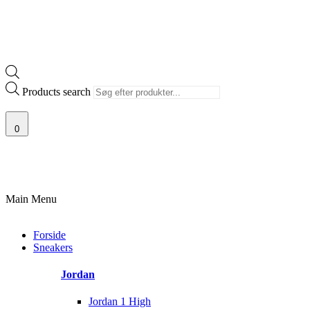
Products search
0
100% ÆGTE VARER
13.000+ GLADE KUNDER
100% SIKKER BETALI
Main Menu
Forside
Sneakers
Jordan
Jordan 1 High