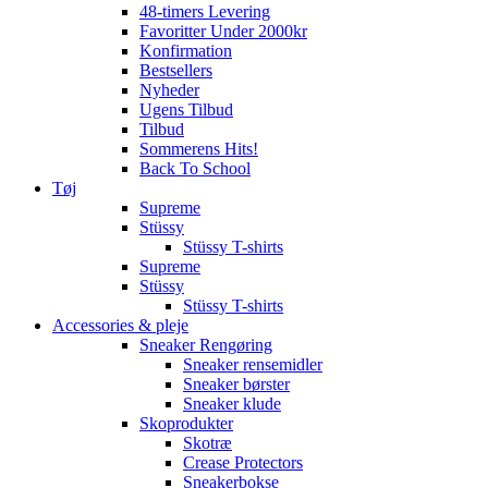
48-timers Levering
Favoritter Under 2000kr
Konfirmation
Bestsellers
Nyheder
Ugens Tilbud
Tilbud
Sommerens Hits!
Back To School
Tøj
Supreme
Stüssy
Stüssy T-shirts
Supreme
Stüssy
Stüssy T-shirts
Accessories & pleje
Sneaker Rengøring
Sneaker rensemidler
Sneaker børster
Sneaker klude
Skoprodukter
Skotræ
Crease Protectors
Sneakerbokse