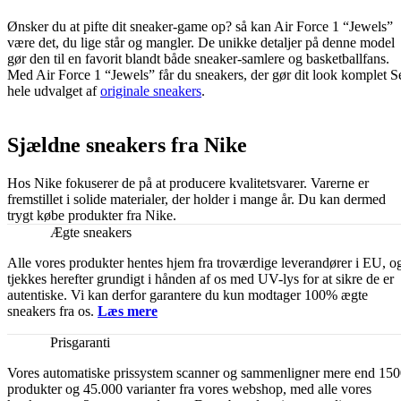
Ønsker du at pifte dit sneaker-game op? så kan Air Force 1 “Jewels”
være det, du lige står og mangler. De unikke detaljer på denne model
gør den til en favorit blandt både sneaker-samlere og basketballfans.
Med Air Force 1 “Jewels” får du sneakers, der gør dit look komplet S
hele udvalget af
originale sneakers
.
Sjældne sneakers fra Nike
Hos Nike fokuserer de på at producere kvalitetsvarer. Varerne er
fremstillet i solide materialer, der holder i mange år. Du kan dermed
trygt købe produkter fra Nike.
Ægte sneakers
Alle vores produkter hentes hjem fra troværdige leverandører i EU, o
tjekkes herefter grundigt i hånden af os med UV-lys for at sikre de er
autentiske. Vi kan derfor garantere du kun modtager 100% ægte
sneakers fra os.
Læs mere
Prisgaranti
Vores automatiske prissystem scanner og sammenligner mere end 15
produkter og 45.000 varianter fra vores webshop, med alle vores