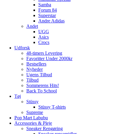
Samba
Forum 84
Superstar
Andre Adidas
Andet
UGG
Asics
Crocs
Udforsk
48-timers Levering
Favoritter Under 2000kr
Bestsellers
Nyheder
Ugens Tilbud
Tilbud
Sommerens Hits!
Back To School
Tøj
Stüssy
Stüssy T-shirts
Supreme
Pop Mart Labubu
Accessories & Pleje
Sneaker Rengøring
Sneaker rensemidler