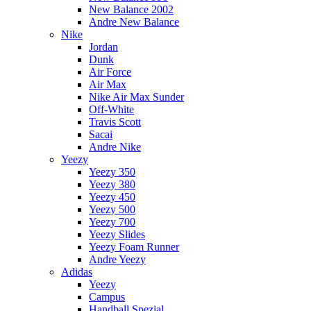
New Balance 2002
Andre New Balance
Nike
Jordan
Dunk
Air Force
Air Max
Nike Air Max Sunder
Off-White
Travis Scott
Sacai
Andre Nike
Yeezy
Yeezy 350
Yeezy 380
Yeezy 450
Yeezy 500
Yeezy 700
Yeezy Slides
Yeezy Foam Runner
Andre Yeezy
Adidas
Yeezy
Campus
Handball Spezial