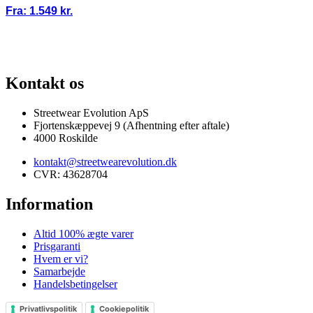
Fra:
1.549
kr.
100% ÆGTE VARER
13.000+ GLADE KUNDER
100% SIKKER BETA
Kontakt os
Streetwear Evolution ApS
Fjortenskæppevej 9 (Afhentning efter aftale)
4000 Roskilde
kontakt@streetwearevolution.dk
CVR: 43628704
Information
Altid 100% ægte varer
Prisgaranti
Hvem er vi?
Samarbejde
Handelsbetingelser
Privatlivspolitik
Cookiepolitik