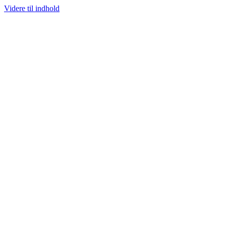
Videre til indhold
100% ÆGTE VARER
13.000+ GLADE KUNDER
100% SIKKER BETALI