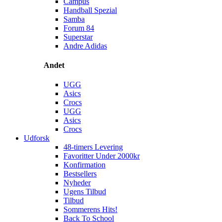
Campus
Handball Spezial
Samba
Forum 84
Superstar
Andre Adidas
Andet
UGG
Asics
Crocs
UGG
Asics
Crocs
Udforsk
48-timers Levering
Favoritter Under 2000kr
Konfirmation
Bestsellers
Nyheder
Ugens Tilbud
Tilbud
Sommerens Hits!
Back To School