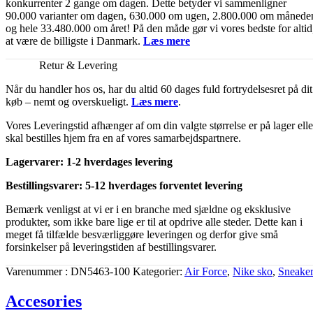
konkurrenter 2 gange om dagen. Dette betyder vi sammenligner
90.000 varianter om dagen, 630.000 om ugen, 2.800.000 om månede
og hele 33.480.000 om året! På den måde gør vi vores bedste for altid
at være de billigste i Danmark.
Læs mere
Retur & Levering
Når du handler hos os, har du altid 60 dages fuld fortrydelsesret på dit
køb – nemt og overskueligt.
Læs mere
.
Vores Leveringstid afhænger af om din valgte størrelse er på lager elle
skal bestilles hjem fra en af vores samarbejdspartnere.
Lagervarer: 1-2 hverdages levering
Bestillingsvarer: 5-12 hverdages forventet levering
Bemærk venligst at vi er i en branche med sjældne og eksklusive
produkter, som ikke bare lige er til at opdrive alle steder. Dette kan i
meget få tilfælde besværliggøre leveringen og derfor give små
forsinkelser på leveringstiden af bestillingsvarer.
Varenummer
DN5463-100
Kategorier
Air Force
,
Nike sko
,
Sneaker
Accesories