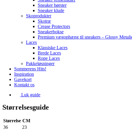
Sneaker børster
Sneaker klude
Skoprodukter
Skotræ
Crease Protectors
Sneakerbokse
Premium vægophæng til sneakers – Glossy Metali
Laces
Klassiske Laces
Brede Laces
Rope Laces
Pakkeløsninger
Sommerens Hits!
Inspiration
Gavekort
Kontakt os
Luk guide
Størrelsesguide
Størrelse
CM
36
23