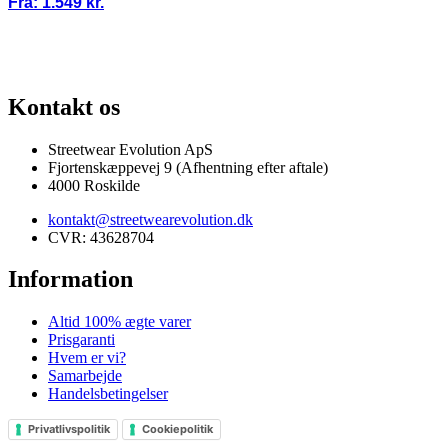
Fra:
1.549
kr.
100% ÆGTE VARER
13.000+ GLADE KUNDER
100% SIKKER BETALI
Kontakt os
Streetwear Evolution ApS
Fjortenskæppevej 9 (Afhentning efter aftale)
4000 Roskilde
kontakt@streetwearevolution.dk
CVR: 43628704
Information
Altid 100% ægte varer
Prisgaranti
Hvem er vi?
Samarbejde
Handelsbetingelser
Privatlivspolitik
Cookiepolitik