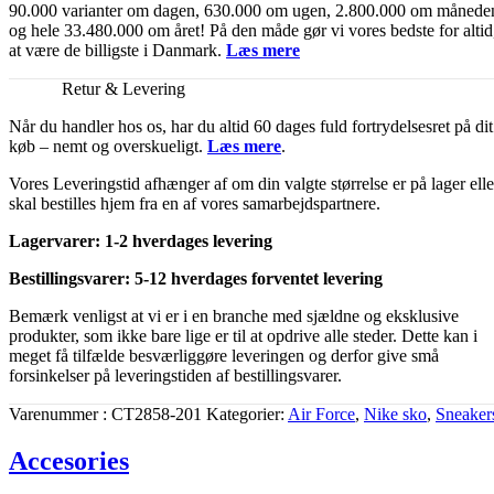
90.000 varianter om dagen, 630.000 om ugen, 2.800.000 om månede
og hele 33.480.000 om året! På den måde gør vi vores bedste for altid
at være de billigste i Danmark.
Læs mere
Retur & Levering
Når du handler hos os, har du altid 60 dages fuld fortrydelsesret på dit
køb – nemt og overskueligt.
Læs mere
.
Vores Leveringstid afhænger af om din valgte størrelse er på lager elle
skal bestilles hjem fra en af vores samarbejdspartnere.
Lagervarer: 1-2 hverdages levering
Bestillingsvarer: 5-12 hverdages forventet levering
Bemærk venligst at vi er i en branche med sjældne og eksklusive
produkter, som ikke bare lige er til at opdrive alle steder. Dette kan i
meget få tilfælde besværliggøre leveringen og derfor give små
forsinkelser på leveringstiden af bestillingsvarer.
Varenummer
CT2858-201
Kategorier
Air Force
,
Nike sko
,
Sneaker
Accesories