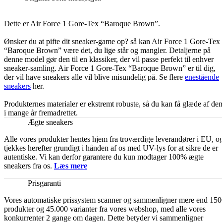
Dette er Air Force 1 Gore-Tex “Baroque Brown”.
Ønsker du at pifte dit sneaker-game op? så kan Air Force 1 Gore-Tex
“Baroque Brown” være det, du lige står og mangler. Detaljerne på
denne model gør den til en klassiker, der vil passe perfekt til enhver
sneaker-samling. Air Force 1 Gore-Tex “Baroque Brown” er til dig,
der vil have sneakers alle vil blive misundelig på. Se flere
enestående
sneakers
her.
Produkternes materialer er ekstremt robuste, så du kan få glæde af de
i mange år fremadrettet.
Ægte sneakers
Alle vores produkter hentes hjem fra troværdige leverandører i EU, o
tjekkes herefter grundigt i hånden af os med UV-lys for at sikre de er
autentiske. Vi kan derfor garantere du kun modtager 100% ægte
sneakers fra os.
Læs mere
Prisgaranti
Vores automatiske prissystem scanner og sammenligner mere end 15
produkter og 45.000 varianter fra vores webshop, med alle vores
konkurrenter 2 gange om dagen. Dette betyder vi sammenligner