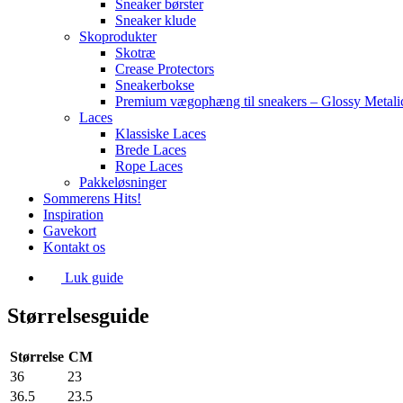
Sneaker børster
Sneaker klude
Skoprodukter
Skotræ
Crease Protectors
Sneakerbokse
Premium vægophæng til sneakers – Glossy Metali
Laces
Klassiske Laces
Brede Laces
Rope Laces
Pakkeløsninger
Sommerens Hits!
Inspiration
Gavekort
Kontakt os
Luk guide
Størrelsesguide
Størrelse
CM
36
23
36.5
23.5