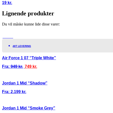
19
kr.
Lignende produkter
Du vil måske kunne lide disse varer:
TILBUD!
48T LEVERING
Air Force 1 07 “Triple White”
Fra:
949
kr.
749
kr.
Jordan 1 Mid “Shadow”
Fra:
2.199
kr.
Jordan 1 Mid “Smoke Grey”