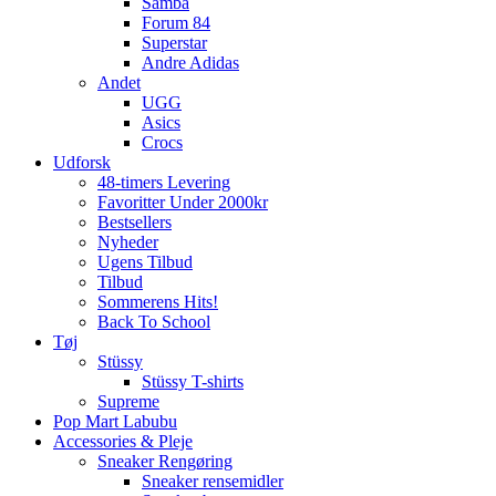
Samba
Forum 84
Superstar
Andre Adidas
Andet
UGG
Asics
Crocs
Udforsk
48-timers Levering
Favoritter Under 2000kr
Bestsellers
Nyheder
Ugens Tilbud
Tilbud
Sommerens Hits!
Back To School
Tøj
Stüssy
Stüssy T-shirts
Supreme
Pop Mart Labubu
Accessories & Pleje
Sneaker Rengøring
Sneaker rensemidler