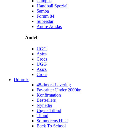
Campus
Handball Spezial
Samba
Forum 84
Superstar
Andre Adidas
Andet
UGG
Asics
Crocs
UGG
Asics
Crocs
Udforsk
48-timers Levering
Favoritter Under 2000kr
Konfirmation
Bestsellers
Nyheder
Ugens Tilbud
Tilbud
Sommerens Hits!
Back To School