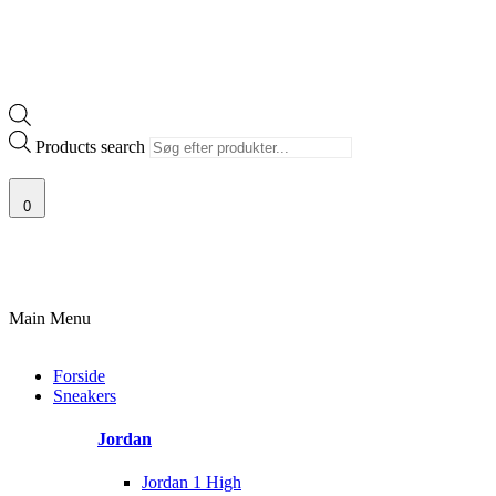
Products search
0
100% ÆGTE VARER
13.000+ GLADE KUNDER
100% SIKKER BETALIN
Main Menu
Forside
Sneakers
Jordan
Jordan 1 High