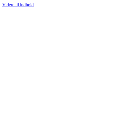
Videre til indhold
100% ÆGTE VARER
13.000+ GLADE KUNDER
100% SIKKER BETALIN