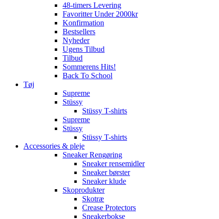
48-timers Levering
Favoritter Under 2000kr
Konfirmation
Bestsellers
Nyheder
Ugens Tilbud
Tilbud
Sommerens Hits!
Back To School
Tøj
Supreme
Stüssy
Stüssy T-shirts
Supreme
Stüssy
Stüssy T-shirts
Accessories & pleje
Sneaker Rengøring
Sneaker rensemidler
Sneaker børster
Sneaker klude
Skoprodukter
Skotræ
Crease Protectors
Sneakerbokse