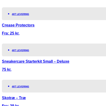
48T LEVERING
Crease Protectors
Fra:
25
kr.
48T LEVERING
Sneakercare Starterkit Small – Deluxe
75
kr.
48T LEVERING
Skotræ – Træ
Fra:
39
kr.